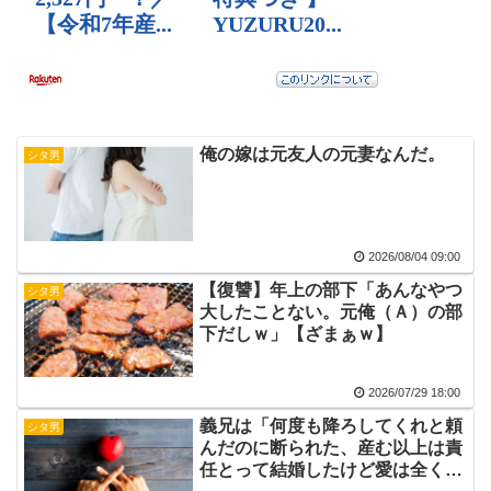
俺の嫁は元友人の元妻なんだ。
シタ男
2026/08/04 09:00
【復讐】年上の部下「あんなやつ
シタ男
大したことない。元俺（Ａ）の部
下だしｗ」【ざまぁｗ】
2026/07/29 18:00
義兄は「何度も降ろしてくれと頼
シタ男
んだのに断られた、産む以上は責
任とって結婚したけど愛は全くな