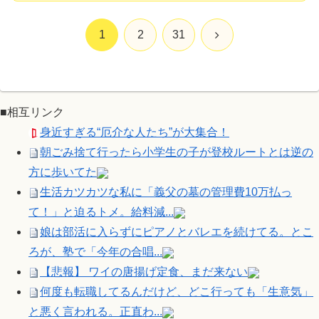
次
1
2
31
へ
■相互リンク
身近すぎる“厄介な人たち”が大集合！
朝ごみ捨て行ったら小学生の子が登校ルートとは逆の
方に歩いてた
生活カツカツな私に「義父の墓の管理費10万払っ
て！」と迫るトメ。給料減...
娘は部活に入らずにピアノとバレエを続けてる。とこ
ろが、塾で「今年の合唱...
【悲報】 ワイの唐揚げ定食、まだ来ない
何度も転職してるんだけど、どこ行っても「生意気」
と悪く言われる。正直わ...