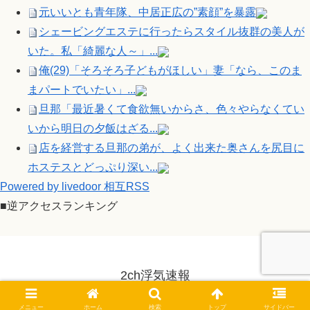
元いいとも青年隊、中居正広の”素顔”を暴露
シェービングエステに行ったらスタイル抜群の美人が
いた。私「綺麗な人～」...
俺(29)「そろそろ子どもがほしい」妻「なら、このま
まパートでいたい」...
旦那「最近暑くて食欲無いからさ、色々やらなくてい
いから明日の夕飯はざる...
店を経営する旦那の弟が、よく出来た奥さんを尻目に
ホステスとどっぷり深い...
Powered by livedoor 相互RSS
■逆アクセスランキング
2ch浮気速報
© 2014-2026 2ch浮気速報.
メニュー
ホーム
検索
トップ
サイドバー