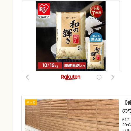
【
サレ妻
の
617
20:
ジル