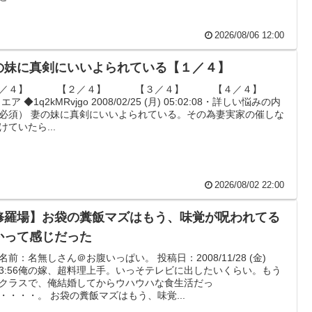
2026/08/06 12:00
の妹に真剣にいいよられている【１／４】
１／４】 【２／４】 【３／４】 【４／４】
: エア ◆1q2kMRvjgo 2008/02/25 (月) 05:02:08・詳しい悩みの内
必須） 妻の妹に真剣にいいよられている。その為妻実家の催しな
けていたら...
2026/08/02 22:00
修羅場】お袋の糞飯マズはもう、味覚が呪われてる
かって感じだった
8 名前：名無しさん＠お腹いっぱい。 投稿日：2008/11/28 (金)
:53:56俺の嫁、超料理上手。いっそテレビに出したいくらい。もう
クラスで、俺結婚してからウハウハな食生活だっ
・・・・。 お袋の糞飯マズはもう、味覚...