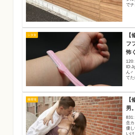
でナ.
【
シタ女
フ
怖
120
ID
ん♂
てた
【
修羅場
男
831
念カ
優し
いけど