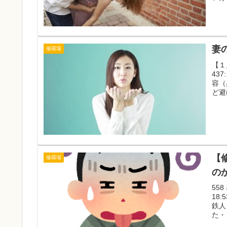
妻
修羅場
【
437
容（
ど避
【
修羅場
の
55
18
鉄人
た・