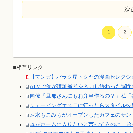
次
1
2
■相互リンク
【マンガ】バラシ屋トシヤの漫画セレクシ
ATMで俺が暗証番号を入力し終わった瞬間に
同僚「旦那さんにもお弁当作るの？」私「各
シェービングエステに行ったらスタイル抜群
速水もこみちがオープンしたカフェのサンドイ
母がホームに入りたいと言ってるのに、弟夫