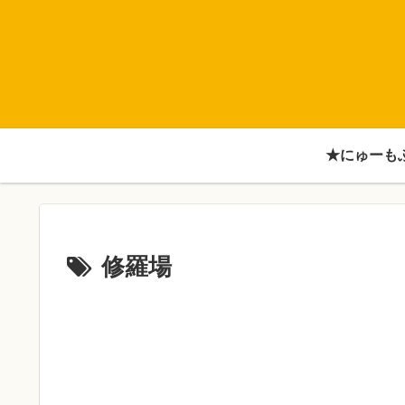
★にゅーも
修羅場