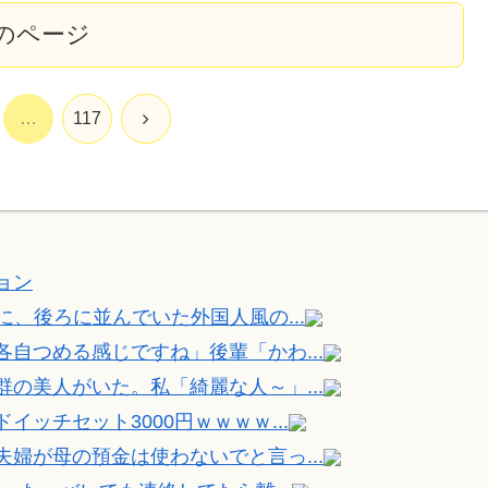
のページ
次
…
117
へ
ョン
、後ろに並んでいた外国人風の...
自つめる感じですね」後輩「かわ...
の美人がいた。私「綺麗な人～」...
ッチセット3000円ｗｗｗｗ...
婦が母の預金は使わないでと言っ...