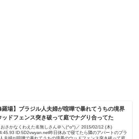
修羅場】ブラジル人夫婦が喧嘩で暴れてうちの境界
ウッドフェンス突き破って庭でナグり合ってた
: おさかなくわえた名無しさん＠＼(^o^)／ 2015/02/12 (木)
04:45.93 ID:5D2vwyan.net昨日休みで寝てたら隣のアパートのブラ
人夫婦が喧嘩で暴れてうちの境界のウッドフェンス突き破って庭