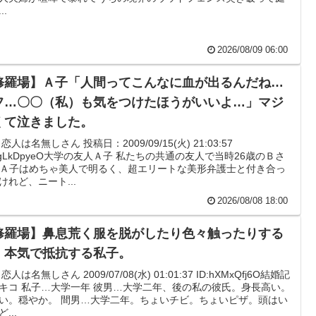
..
2026/08/09 06:00
修羅場】Ａ子「人間ってこんなに血が出るんだね…
フ…〇〇（私）も気をつけたほうがいいよ…」マジ
くて泣きました。
: 恋人は名無しさん 投稿日：2009/09/15(火) 21:03:57
:JgLkDpyeO大学の友人Ａ子 私たちの共通の友人で当時26歳のＢさ
 Ａ子はめちゃ美人で明るく、超エリートな美形弁護士と付き合っ
けれど、ニート...
2026/08/08 18:00
修羅場】鼻息荒く服を脱がしたり色々触ったりする
。本気で抵抗する私子。
: 恋人は名無しさん 2009/07/08(水) 01:01:37 ID:hXMxQfj6O結婚記
キコ 私子…大学一年 彼男…大学二年、後の私の彼氏。身長高い。
い。穏やか。 間男…大学二年。ちょいチビ。ちょいピザ。頭はい
...