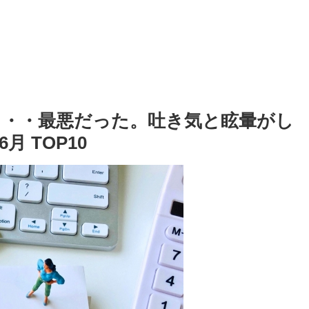
・・・最悪だった。吐き気と眩暈がし
月 TOP10