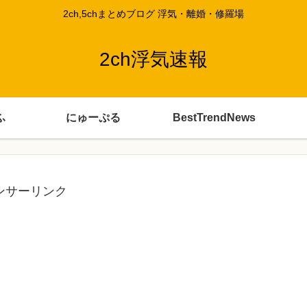
2ch,5chまとめブログ 浮気・離婚・修羅場
2ch浮気速報
ふ
にゅーぷる
BestTrendNews
ンサーリンク