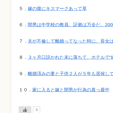
５．
嫁の腹にキスマークあって草
６．
間男は中学校の教員。証拠は万全だ。20
７．
夫が不倫して離婚ってなった時に、長女
８．
３ヶ月口説かれた末に落ちて、ホテルで“結
９．
離婚済みの妻と子供２人が５年も居候し
１０．
家に入ると嫁と間男が行為の真っ最中
0