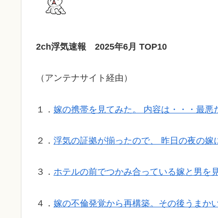
2ch浮気速報 2025年6月 TOP10
（アンテナサイト経由）
１．
嫁の携帯を見てみた。 内容は・・・最悪
２．
浮気の証拠が揃ったので、 昨日の夜の嫁
３．
ホテルの前でつかみ合っている嫁と男を
４．
嫁の不倫発覚から再構築。その後うまか