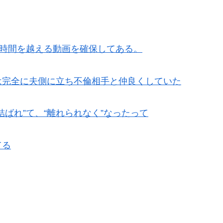
0時間を越える動画を確保してある。
は完全に夫側に立ち不倫相手と仲良くしていた
ばれ”て、“離れられなく”なったって
てる