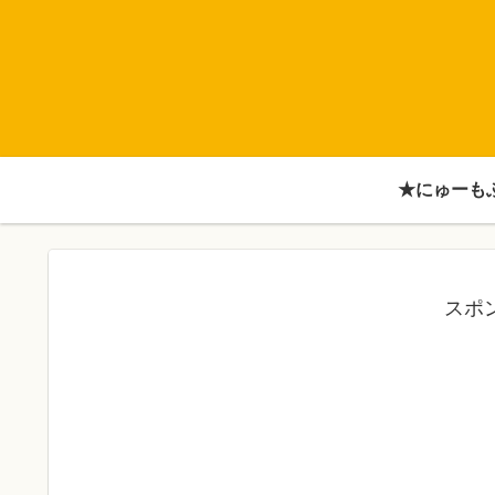
★にゅーも
スポ