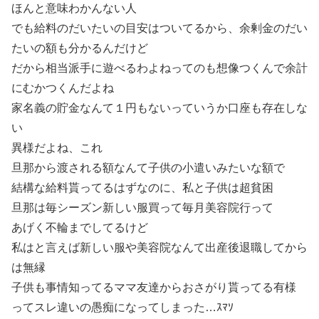
ほんと意味わかんない人
でも給料のだいたいの目安はついてるから、余剰金のだい
たいの額も分かるんだけど
だから相当派手に遊べるわよねってのも想像つくんで余計
にむかつくんだよね
家名義の貯金なんて１円もないっていうか口座も存在しな
い
異様だよね、これ
旦那から渡される額なんて子供の小遣いみたいな額で
結構な給料貰ってるはずなのに、私と子供は超貧困
旦那は毎シーズン新しい服買って毎月美容院行って
あげく不輪までしてるけど
私はと言えば新しい服や美容院なんて出産後退職してから
は無縁
子供も事情知ってるママ友達からおさがり貰ってる有様
ってスレ違いの愚痴になってしまった…ｽﾏｿ