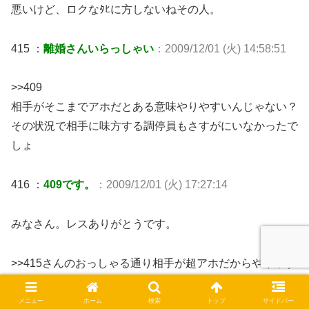
悪いけど、ロクなﾀﾋに方しないねその人。
415 ：
離婚さんいらっしゃい
：2009/12/01 (火) 14:58:51
>>409
相手がそこまでアホだとある意味やりやすいんじゃない？
その状況で相手に味方する調停員もさすがにいなかったで
しょ
416 ：
409です。
：2009/12/01 (火) 17:27:14
みなさん。レスありがとうです。
>>415さんのおっしゃる通り相手が超アホだからやりやす
かったけど
調停委員には権限も強制力がないし、あくまで中立な立場
メニュー
ホーム
検索
トップ
サイドバー