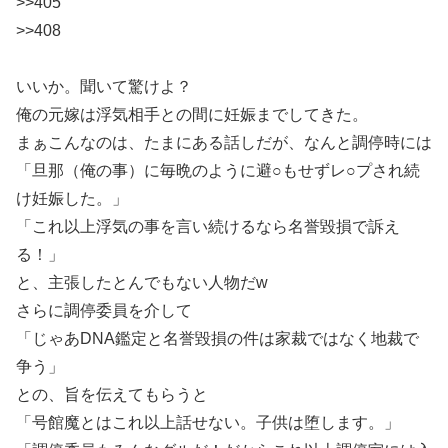
>>405
>>408
いいか。聞いて驚けよ？
俺の元嫁は浮気相手との間に妊娠までしてきた。
まぁこんなのは、たまにある話しだが、なんと調停時には
「旦那（俺の事）に毎晩のように避○もせずレ○プされ続
け妊娠した。」
「これ以上浮気の事を言い続けるなら名誉毀損で訴え
る！」
と、主張したとんでもない人物だw
さらに調停委員を介して
「じゃあDNA鑑定と名誉毀損の件は家裁ではなく地裁で
争う」
との、旨を伝えてもらうと
「号館魔とはこれ以上話せない。子供は堕します。」