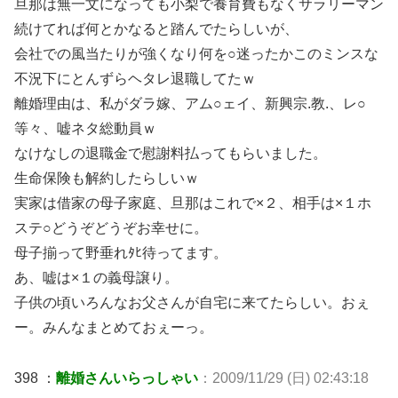
旦那は無一文になっても小梨で養育費もなくサラリーマン
続けてれば何とかなると踏んでたらしいが、
会社での風当たりが強くなり何を○迷ったかこのミンスな
不況下にとんずらヘタレ退職してたｗ
離婚理由は、私がダラ嫁、アム○ェイ、新興宗.教.、レ○
等々、嘘ネタ総動員ｗ
なけなしの退職金で慰謝料払ってもらいました。
生命保険も解約したらしいｗ
実家は借家の母子家庭、旦那はこれで×２、相手は×１ホ
ステ○どうぞどうぞお幸せに。
母子揃って野垂れﾀﾋ待ってます。
あ、嘘は×１の義母譲り。
子供の頃いろんなお父さんが自宅に来てたらしい。おぇ
ー。みんなまとめておぇーっ。
398 ：
離婚さんいらっしゃい
：2009/11/29 (日) 02:43:18