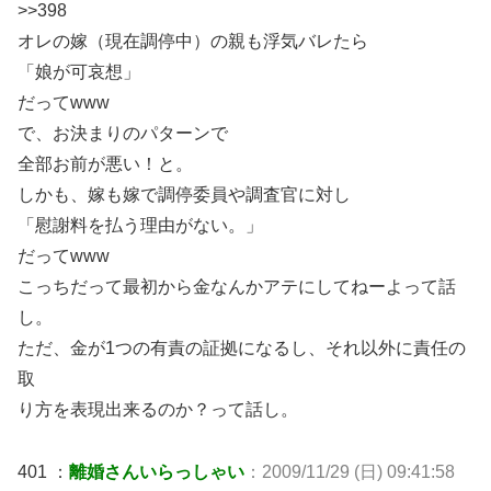
>>398
オレの嫁（現在調停中）の親も浮気バレたら
「娘が可哀想」
だってwww
で、お決まりのパターンで
全部お前が悪い！と。
しかも、嫁も嫁で調停委員や調査官に対し
「慰謝料を払う理由がない。」
だってwww
こっちだって最初から金なんかアテにしてねーよって話
し。
ただ、金が1つの有責の証拠になるし、それ以外に責任の
取
り方を表現出来るのか？って話し。
401 ：
離婚さんいらっしゃい
：2009/11/29 (日) 09:41:58