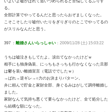
いよいよ嘘がばれて追いつめられると苦悩してるふりす
る。
全部計算でやってるんだと思ったらおぞましくなった。
こそこそしたり嘘付いたりをぎりぎりのとこでやってるの
がスリルなんだと思う。
397 ：
離婚さんいらっしゃい
：2009/11/28 (土) 15:03:22
うちは嘘泣きもしてたよ。涙出てなかったけどｗ
相手にも独身偽装、にっちもさっちも行かなくなった旦那
は鬱を装い離婚宣言（電話ででしたｗ）
→ばれ→逆ギレ→○力のお決まりパターン。
弁に頼んで貯金と家財全部、身ぐるみはがして調停離婚し
ました。
家財なんて気持ち悪くて要らなかったけど、全て処分した
ら結構な額になった。