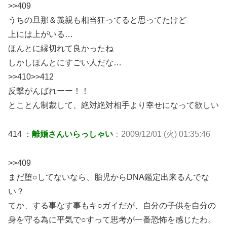
>>409
うちの旦那＆義親も相当狂ってると思ってたけど
上には上がいる…
ほんとに縁切れて良かったね
しかしほんとにすごい人だな…
>>410>>412
反撃がんばれーー！！
とことん制裁して、絶対絶対相手より幸せになって欲しい
414 ：
離婚さんいらっしゃい
：2009/12/01 (火) 01:35:46
>>409
まだ堕○してないなら、胎児からDNA鑑定出来るんでな
い？
てか、する事なす事もキ○ガイだが、自分の子供を自分の
身を守る為に平気で○すって思考が一番恐怖を感じたわ。