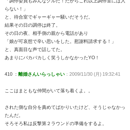
「調停委員もみんなグルだ！だからこれ以上調停室には入
らない！」
と、待合室でギャーギャー騒いだそうだ。
結果その日の調停は終了。
その日の夜、相手側の親から電話があり
「娘が可哀想で辛い思いをした。慰謝料請求する！」
と、真面目な声で話してた。
あまりにバカバカしく笑うしかなかったYO！
410 ：
離婚さんいらっしゃい
：2009/11/30 (月) 19:32:41
ここはまともな仲間がいて落ち着くよ。。
された側な自分を責めてばかりいたけど、そうじゃなかっ
たんだ。
そろそろ私は反撃第２ラウンドの準備をするよ。