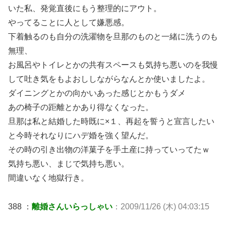
いた私、発覚直後にもう整理的にアウト。
やってることに人として嫌悪感。
下着触るのも自分の洗濯物を旦那のものと一緒に洗うのも
無理、
お風呂やトイレとかの共有スペースも気持ち悪いのを我慢
して吐き気をもよおししながらなんとか使いましたよ。
ダイニングとかの向かいあった感じとかもうダメ
あの椅子の距離とかあり得なくなった。
旦那は私と結婚した時既に×１、再起を誓うと宣言したい
と今時それなりにハデ婚を強く望んだ。
その時の引き出物の洋菓子を手土産に持っていってたｗ
気持ち悪い、まじで気持ち悪い。
間違いなく地獄行き。
388 ：
離婚さんいらっしゃい
：2009/11/26 (木) 04:03:15