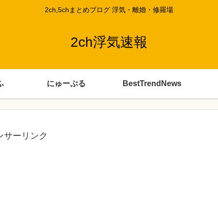
2ch,5chまとめブログ 浮気・離婚・修羅場
2ch浮気速報
ふ
にゅーぷる
BestTrendNews
ンサーリンク