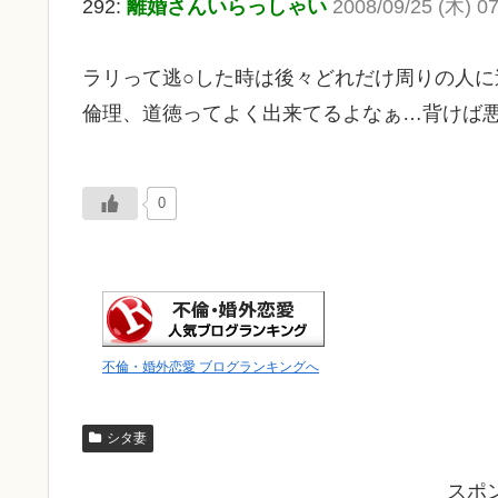
292:
離婚さんいらっしゃい
2008/09/25 (木) 07
ラリって逃○した時は後々どれだけ周りの人
倫理、道徳ってよく出来てるよなぁ…背けば
0
不倫・婚外恋愛 ブログランキングへ
シタ妻
スポ