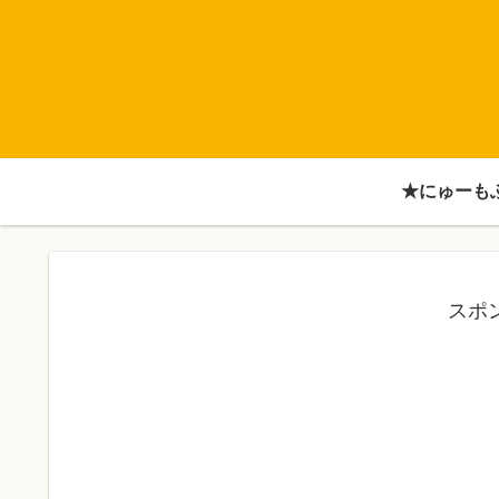
★にゅーも
スポ