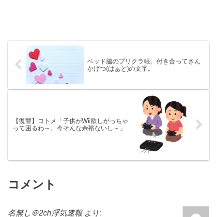
ベッド脇のプリクラ帳。付き合ってさん
かげつ(はぁと)の文字。
【復讐】コトメ「子供がWii欲しがっちゃ
って困るわ～。今そんな余裕ないし～」
コメント
名無し＠2ch浮気速報
より: