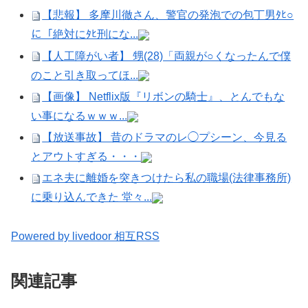
【悲報】 多摩川徹さん、警官の発泡での包丁男ﾀﾋ○
に「絶対にﾀﾋ刑にな...
【人工障がい者】 甥(28)「両親が○くなったんで僕
のこと引き取ってほ...
【画像】 Netflix版『リボンの騎士』、とんでもな
い事になるｗｗｗ...
【放送事故】 昔のドラマのレ◯プシーン、今見る
とアウトすぎる・・・
エネ夫に離婚を突きつけたら私の職場(法律事務所)
に乗り込んできた 堂々...
Powered by livedoor 相互RSS
関連記事