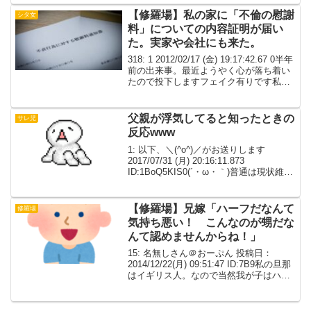
若かったので私はとても生意気で、鬼彼
に対しても女王様ぽかった。...
【修羅場】私の家に「不倫の慰謝
シタ女
料」についての内容証明が届い
た。実家や会社にも来た。
318: 1 2012/02/17 (金) 19:17:42.67 0半年
前の出来事。最近ようやく心が落ち着い
たので投下しますフェイク有りです私
２０代後半独身A子 私の同僚 ２０代
後半独身B子 私の同僚 ２０代後半既
婚先生 ３０代前...
父親が浮気してると知ったときの
サレ児
反応www
1: 以下、＼(^o^)／がお送りします
2017/07/31 (月) 20:16:11.873
ID:1BoQ5KIS0(´・ω・｀)普通は現状維持
のため知らないフリをするよね(´；ω；
｀)ﾌﾞﾜｯでも俺は口論の際に家族にバラシ
ちゃったん...
【修羅場】兄嫁「ハーフだなんて
修羅場
気持ち悪い！ こんなのが甥だな
んて認めませんからね！」
15: 名無しさん＠おーぷん 投稿日：
2014/12/22(月) 09:51:47 ID:7B9私の旦那
はイギリス人。なので当然我が子はハー
フなんだけど、何故か兄嫁が「ハーフだ
なんて気持ち悪い！ こんなのが甥だな
んて認めませんからね！」と喧...