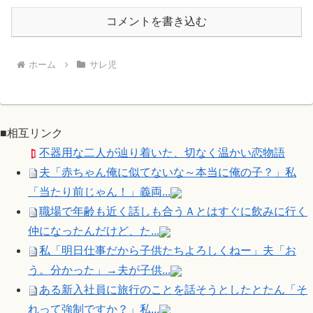
コメントを書き込む
ホーム
サレ児
■相互リンク
不器用な二人が辿り着いた、切なく温かい恋物語
夫「赤ちゃん俺に似てないな～本当に俺の子？」私
「当たり前じゃん！」義両...
職場で年齢も近く話しも合うＡとはすぐに飲みに行く
仲になったんだけど、た...
私「明日仕事だから子供たちよろしくねー」夫「お
う。分かった」→夫が子供...
ある新入社員に旅行のことを話そうとしたとたん「そ
れって強制ですか？」私...