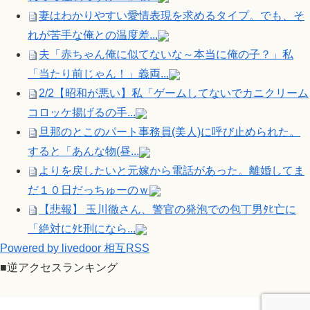
妻はわかりやすい愛情表現を求めるタイプ。でも、そ
れが苦手な俺との温度差...
夫「赤ちゃん俺に似てないな～本当に俺の子？」私
「当たり前じゃん！」義両...
2/2【昭和が悪い】私「ゲームしてないでカニクリーム
コロッケ揚げるの手...
旦那のとこのパート事務員(美人)に呼び止められた。
すると「あんな物(昼...
よりを戻したいと元嫁から電話があった。離婚してま
だ１０日だっちゅーのｗ
【悲報】 玉川徹さん、警官の発泡での包丁男ﾀﾋ亡に
「絶対にﾀﾋ刑になら...
Powered by livedoor 相互RSS
■逆アクセスランキング