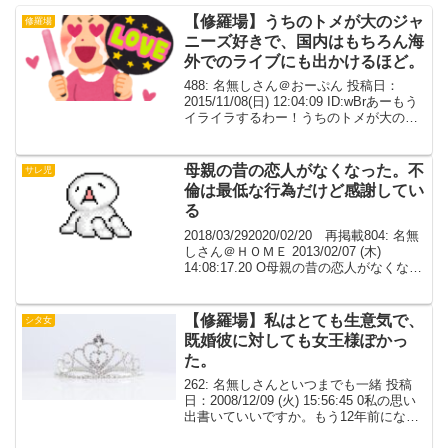
【修羅場】うちのトメが大のジャ
修羅場
ニーズ好きで、国内はもちろん海
外でのライブにも出かけるほど。
488: 名無しさん＠おーぷん 投稿日：
2015/11/08(日) 12:04:09 ID:wBrあーもう
イライラするわー！うちのトメが大のジ
ャニーズ好きで、国内はもちろん海外で
のライブにも出かけるほど。別にジャニ
ーズ好きなのは構わないけど...
母親の昔の恋人がなくなった。不
サレ児
倫は最低な行為だけど感謝してい
る
2018/03/292020/02/20 再掲載804: 名無
しさん＠ＨＯＭＥ 2013/02/07 (木)
14:08:17.20 O母親の昔の恋人がなくなっ
た既婚者だったが母子家庭のうちに色々
してくれた箸の持ち方、魚の食べ方、姿
勢、言葉...
【修羅場】私はとても生意気で、
シタ女
既婚彼に対しても女王様ぽかっ
た。
262: 名無しさんといつまでも一緒 投稿
日：2008/12/09 (火) 15:56:45 0私の思い
出書いていいですか。もう12年前になり
ますが、既婚者と付き合っていました。