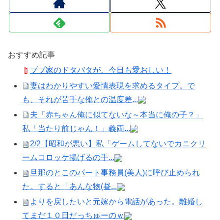
おすすめ記事
ブブ家のドタバタが、今日も愛おしい！
妻はわかりやすい愛情表現を求めるタイプ。で
も、それが苦手な俺との温度差...
夫「赤ちゃん俺に似てないな～本当に俺の子？」
私「当たり前じゃん！」義両...
2/2【昭和が悪い】私「ゲームしてないでカニクリ
ームコロッケ揚げるの手...
旦那のとこのパート事務員(美人)に呼び止められ
た。すると「あんな物(昼...
よりを戻したいと元嫁から電話があった。離婚し
てまだ１０日だっちゅーのｗ