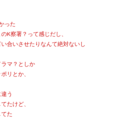
かった
このK察署？って感じだし、
言い合いさせたりなんて絶対ないし
ドラマ？としか
ッポリとか、
に違う
してたけど、
してた