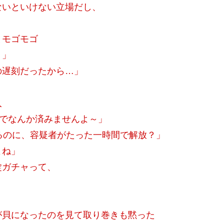
ないといけない立場だし、
とモゴモゴ
？」
の遅刻だったから…」
入
間でなんか済みませんよ～」
るのに、容疑者がたった一時間で解放？」
よね」
錠ガチャって、
が貝になったのを見て取り巻きも黙った