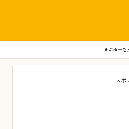
★にゅーも
スポ