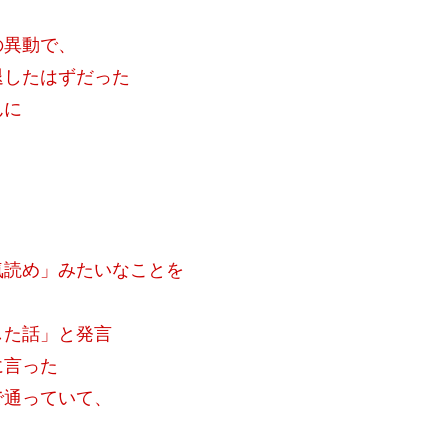
の異動で、
退したはずだった
んに
気読め」みたいなことを
した話」と発言
に言った
で通っていて、