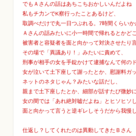
でもＡさんの話はあちこちおかしいんだよね
私もチ力ンでK察行ったことあるけど、
取調べだけで丸一日つぶれる。7時間くらいか
Ａさんの話みたいに小一時間で帰れるとかど
被害者と容疑者を面と向かって対決させたり
その場で「異議あり！」みたいに責めて、
刑事が相手の女を手錠かけて逮捕なんて何の
女が泣いて土下座して謝ったとか、慰謝料ガ
ネットのネタじゃん？みたいな話だし、
親まで土下座したとか、細部が話すたび微妙
女の間では「あれ絶対嘘だよね」とヒソヒソ
面と向かって言うと逆ギレしそうだから我慢
仕返し？してくれたのは異動してきたＢさん