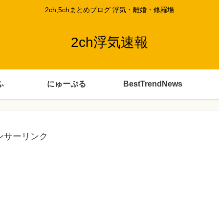
2ch,5chまとめブログ 浮気・離婚・修羅場
2ch浮気速報
ふ
にゅーぷる
BestTrendNews
ンサーリンク