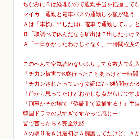
ちなみにＢは経理なので通勤手当を把握して
マイカー通勤と電車バスの通勤じゃ額が違う
Ａは「車検に出した日に電車で通勤して…」
Ｂ「取調べで休んだなら届出は？出したっけ
Ａ「一日かかったわけじゃなく、一時間程度
このへんで空気読めないふりして女数人で乱
「チ力ン被害でK察行ったことあるけど一時
「チ力ンされたっていう立証に7～8時間かか
「前から思ってたけどおかしな点だらけです
「刑事がその場で『偽証罪で逮捕する！』手
韓国ドラマの見すぎですかって感じー」
皆で言ったらＡ完全沈黙
Ａの取り巻きは最初はＡ擁護してたけど、Ａ