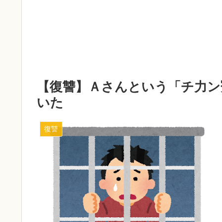
【復讐】Ａさんという「チ力ン
いた
復讐