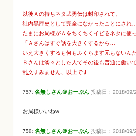
以後Ａの持ちネタ武勇伝は封印されて、
社内黒歴史として完全になかったことにされ
たまにお局様がＡをちくちくイビるネタに使
「Ａさんはすぐ話を大きくするから…
いえ大きくするも何もふくらます元もないん
Ｂさんは淡々とした人でその後も普通に働い
乱文すみません、以上です
757:
名無しさん＠おーぷん
投稿日：2018/09/21
お局様いいねw
758:
名無しさん＠おーぷん
投稿日：2018/09/21