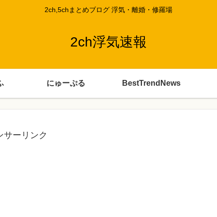
2ch,5chまとめブログ 浮気・離婚・修羅場
2ch浮気速報
ふ
にゅーぷる
BestTrendNews
ンサーリンク