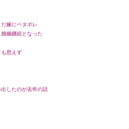
まだ嫁にベタボレ
し婚姻継続となった
ても思えず
い出したのが去年の話