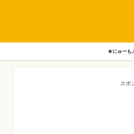
★にゅーも
スポ