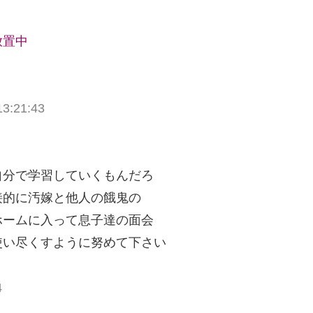
放置中
13:21:43
自分で学習していくもんだろ
接的に汚嫁と他人の餓鬼の
ホームに入って息子達の面会
使い尽くすように努めて下さい
4