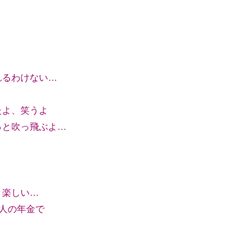
れるわけない…
たよ、笑うよ
っと吹っ飛ぶよ…
と楽しい…
人の年金で
）