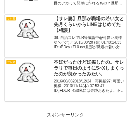
目のアカって簡単に作れるもの？旦那が
古いアイホンでしかラインやってなくて
移行できないからって言って新しいアイ
ホンでラインやってな...
【サレ妻】旦那が職場の若い女と
サレ妻
先月くらいからLINEはじめてた
【相談】
38: 自治スレでLR等議論中@可愛い奥様
＠＼(^o^)／ 2015/08/28 (金) 01:48:14.33
ID:uPDcy+ZL0.net旦那が職場の若い女と
先月くらいからLINEはじめてた 女「誕生
日プレゼント待ってますね(はぁと...
不妊だったけど妊娠したの。サレ
サレ妻
ラリで毎日のようにS○Xしまくっ
たのが良かったみたい。
2016/06/032018/12/24 再掲載97: 可愛い
奥様: 2013/11/14(木) 07:53:47
ID:j+DURT4S0私には奇跡おきたよ。不妊
だったけど妊娠したの。いま3ケ月。サレ
ラリで毎日のようにS○Xしまくったの
が...
スポンサーリンク