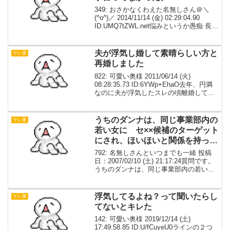
349: おさかなくわえた名無しさん＠＼
(^o^)／ 2014/11/14 (金) 02:29:04.90
ID:UMQ7tZWL.net悩みというか愚痴 長文
＆書き込み初めてなので不備があればス
ルーして下さい。すみません。 眠れなく
てリビ...
夫が浮気し婚して素晴らしい方と
サレ妻
再婚しました
822: 可愛い奥様 2011/06/14 (火)
08:28:35.73 ID:6YWp+EhaO去年、円満
なのに夫が浮気したスレの頃離婚して素
晴らしい方と再婚しました。 私は３６
歳、元旦那は４０歳で今の旦那は５０
歳、前奥とはﾀﾋ別です。...
うちのダンナは、同じ事業部内の
サレ妻
若い女に セ××候補のターゲット
にされ、ほいほいと関係を持った
バカです。
792: 名無しさんといつまでも一緒 投稿
日：2007/02/10 (土) 21:17:24質問です。
うちのダンナは、同じ事業部内の若い女
に セ××候補のターゲットにされほいほ
いと関係を持ったバカです。２回目でバ
レたのでもう関係はしていない...
浮気してるよね？って聞いたらし
サレ妻
てないとキレた
142: 可愛い奥様 2019/12/14 (土)
17:49:58.85 ID:U/fCuyeU0ラインの２つ