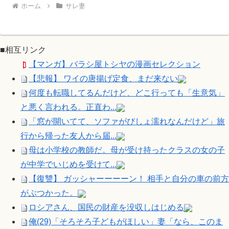
ホーム
サレ妻
■相互リンク
【マンガ】バラシ屋トシヤの漫画セレクション
【悲報】 ワイの唐揚げ定食、まだ来ない
何度も転職してるんだけど、どこ行っても「生意気」
と悪く言われる。正直わ...
「窓が開いてて、ソファがびしょ濡れなんだけど」旅
行から帰った友人から届...
母は小学校の教師だ。母が受け持ったクラスの女の子
が中学でいじめを受けて...
【復讐】 ガッシャーーーーン！ 相手と自分の車の前方
がぶつかった。
ロシアさん、国民の財産を没収しはじめる
俺(29)「そろそろ子どもがほしい」妻「なら、このま