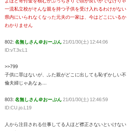
よほど寄付金を積むかぶっちぎりで頭が良いかでなけりゃ
一流私立校がそんな親を持つ子供を受け入れるわけがない
県内にいられなくなった元夫の一家は、今はどこにいるか
わかりません
802:
名無しさん＠おーぷん
21/01/30(土) 12:44:06
ID:vT.3v.L1
>>799
子供に罪はないが、ふた親がどこに出しても恥ずかしい不
倫夫婦じゃあなぁ…
803:
名無しさん＠おーぷん
21/01/30(土) 12:46:59
ID:CU.jo.L19
人から注目される仕事してる人ほど襟正さないといけない