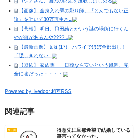
ロシアさん、国民の財産を没収しはじめる
【画像】 全身入れ墨の彫り師、『とんでもない正
論』を吐いて30万再生さ...
【悲報】 明日、飛田給とかいう謎の場所に行くん
やが何があるんや????...
【最新画像】 tuki.(17)、ハワイでほぼ全部出し！
「隠しきれない...
【恐怖】 家族葬・一日葬なら安いという風潮、完
全に嘘だった・・・・
Powered by livedoor 相互RSS
関連記事
得意先に旦那希望で結婚している
サレ妻
事言ってなかった。