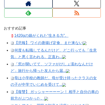
おすすめ記事
1420gの娘がくれた“生きる力”。
【悲報】 ワイの唐揚げ定食、まだ来ない
何度も転職してるんだけど、どこ行っても「生意
気」と悪く言われる。正直わ...
「窓が開いてて、ソファがびしょ濡れなんだけ
ど」旅行から帰った友人から届...
母は小学校の教師だ。母が受け持ったクラスの女
の子が中学でいじめを受けて...
【復讐】 ガッシャーーーーン！ 相手と自分の車の
前方がぶつかった。