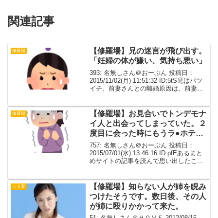
関連記事
【修羅場】兄の迷言が飛び出す。
修羅場
「妊婦の体が嫌い、気持ち悪い」
393: 名無しさん＠おーぷん 投稿日：
2015/11/02(月) 11:51:32 ID:5tS兄はバツ
イチ。前妻さんとの離婚原因は、前妻さ
んが流産してノイローゼになってしまっ
たからだと聞いてた。当時私は県外の大
学にいて、親伝いにしか話を...
【修羅場】お見合いでトンデモナ
修羅場
イ人と出会ってしまっていた。２
度目に会った時にもうラ●ホテル
に連れ込まれそうになって抵抗し
757: 名無しさん＠おーぷん 投稿日：
てﾅ.ｸﾞ.られたそうだ。
2015/07/01(水) 13:46:16 ID:pfEあるまと
めサイトの記事を読んで思い出したこ
と。（フェイクありです）20年ぐらい
前、友人を旅行に誘った。その友人（Ａ
ちゃん）はお見合いでトンデモ...
【修羅場】知らない人が姉を睨み
シタ妻
つけたそうです。数日後、その人
が姉に殴りかかって来た。
51: 名無しさん＠ＨＯＭＥ 2012/08/15