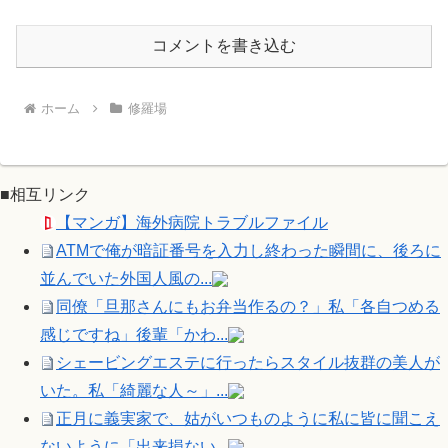
コメントを書き込む
ホーム
修羅場
■相互リンク
【マンガ】海外病院トラブルファイル
ATMで俺が暗証番号を入力し終わった瞬間に、後ろに
並んでいた外国人風の...
同僚「旦那さんにもお弁当作るの？」私「各自つめる
感じですね」後輩「かわ...
シェービングエステに行ったらスタイル抜群の美人が
いた。私「綺麗な人～」...
正月に義実家で、姑がいつものように私に皆に聞こえ
ないように「出来損ない...