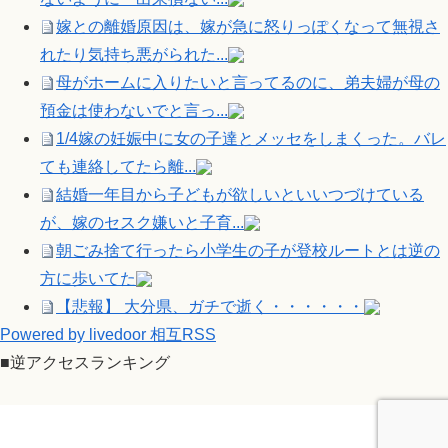
嫁との離婚原因は、嫁が急に怒りっぽくなって無視さ
れたり気持ち悪がられた...
母がホームに入りたいと言ってるのに、弟夫婦が母の
預金は使わないでと言っ...
1/4嫁の妊娠中に女の子達とメッセをしまくった。バレ
ても連絡してたら離...
結婚一年目から子どもが欲しいといいつづけている
が、嫁のセスク嫌いと子育...
朝ごみ捨て行ったら小学生の子が登校ルートとは逆の
方に歩いてた
【悲報】 大分県、ガチで逝く・・・・・・
Powered by livedoor 相互RSS
■逆アクセスランキング