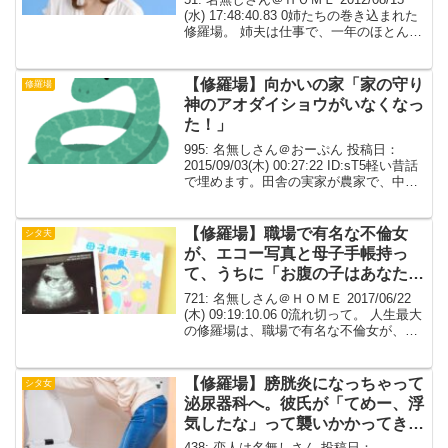
(水) 17:48:40.83 0姉たちの巻き込まれた
修羅場。 姉夫は仕事で、一年のほとんど
を海外で過ごす生活。 姉も仕事をしてい
るため一緒に住むことができず、 姉が姉
夫のいる国に行ったり...
【修羅場】向かいの家「家の守り
修羅場
神のアオダイショウがいなくなっ
た！」
995: 名無しさん＠おーぷん 投稿日：
2015/09/03(木) 00:27:22 ID:sT5軽い昔話
で埋めます。田舎の実家が農家で、中庭
に鶏舎があって、家で使う卵を採ってい
た。ある日、鶏舎から鶏のバタバタいう
羽音と、コケーッ、キーッと...
【修羅場】職場で有名な不倫女
シタ夫
が、エコー写真と母子手帳持っ
て、うちに「お腹の子はあなたの
旦那さんの子です」って突撃して
721: 名無しさん＠ＨＯＭＥ 2017/06/22
来た
(木) 09:19:10.06 0流れ切って。 人生最大
の修羅場は、職場で有名な不倫女が、エ
コー写真と母子手帳持って、うちに「お
腹の子はあなたの旦那さんの子です」っ
て突撃して来たとき。 ...
【修羅場】膀胱炎になっちゃって
シタ女
泌尿器科へ。彼氏が「てめー、浮
気したな」って襲いかかってきて
ナグられた
438: 恋人は名無しさん 投稿日：