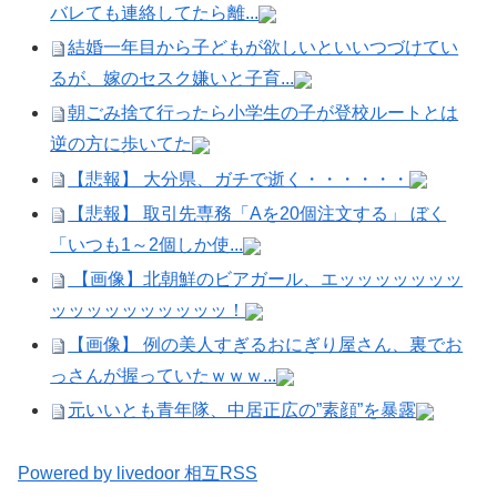
バレても連絡してたら離...
結婚一年目から子どもが欲しいといいつづけてい
るが、嫁のセスク嫌いと子育...
朝ごみ捨て行ったら小学生の子が登校ルートとは
逆の方に歩いてた
【悲報】 大分県、ガチで逝く・・・・・・
【悲報】 取引先専務「Aを20個注文する」 ぼく
「いつも1～2個しか使...
【画像】北朝鮮のビアガール、エッッッッッッッ
ッッッッッッッッッッ！
【画像】 例の美人すぎるおにぎり屋さん、裏でお
っさんが握っていたｗｗｗ...
元いいとも青年隊、中居正広の”素顔”を暴露
Powered by livedoor 相互RSS