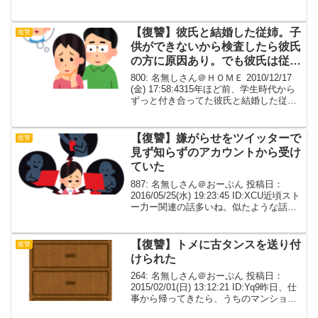
だわると全てがパーになるような今の変
貌した嫁（っていうか本性）に謝罪させ
るということは、あっちに謝罪した方
【復讐】彼氏と結婚した従姉。子
復讐
が...
供ができないから検査したら彼氏
の方に原因あり。でも彼氏は従姉
の方に原因が…みたいに親戚中に
800: 名無しさん＠ＨＯＭＥ 2010/12/17
触れまわった。【ざまぁ】
(金) 17:58:4315年ほど前、学生時代から
ずっと付き合ってた彼氏と結婚した従
姉。 結婚して3年経っても子供ができな
いから検査したら彼氏の方に原因あり。
でも彼氏は自分の親にそのこ...
【復讐】嫌がらせをツイッターで
復讐
見ず知らずのアカウントから受け
ていた
887: 名無しさん＠おーぷん 投稿日：
2016/05/25(水) 19:23:45 ID:XCU近頃スト
ー力ー関連の話多いね。似たような話が
続いてごめんなさい・顔写真にブスだの
メンヘラ臭いだの言われる・食べ物の写
真を載せると貧乏人だとか何...
【復讐】トメに古タンスを送り付
復讐
けられた
264: 名無しさん＠おーぷん 投稿日：
2015/02/01(日) 13:12:21 ID:Yq9昨日、仕
事から帰ってきたら、うちのマンション
の前に宅配業者のトラックがあった私が