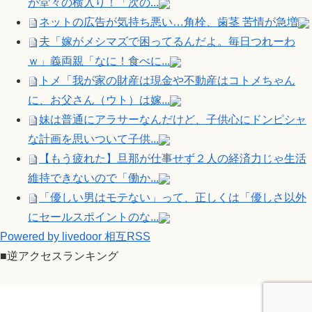
が堂々の横入り！「次の...
ネットの広告が気持ち悪い…角栓、歯茎 苦情が急増
夫「嫁がメシマズで困ってるんだよ。毎日つれーわ
ｗ」義両親「なに！食べに...
トメ「我が家の財産は現金や不動産はコトメちゃん
に、お父さん（ウト）は嫁...
妹は普通にアラサーなんだけど、子供心にドンピシャ
な計画を思いついて子供...
【もう疲れた】旦那が仕事せず２人の経済力じゃ生活
維持できないので「働か...
「優しい男はモテない」って、正しくは「優しさ以外
にセールスポイントのな...
Powered by livedoor 相互RSS
■逆アクセスランキング