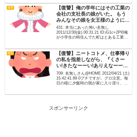
入ると少ししてドアホンが鳴り「×○さー
ん」と声をかけられたので...
【復讐】俺の学年にはその工業の
復讐
会社の支社長の娘がいた。 もう
みんなその娘を女王様のように扱
っていた。
431: 本当にあった怖い名無し
2011/12/30(金) 00:31:21 ID:iG1c+2Pl0俺
が小学生の時住んでた町はとある工業地
帯で、住民の70％強がその工業に関わっ
てた。そしてそのうちの90％以上がある
会社と会社の下請けの社...
【復讐】ニートコトメ、仕事帰り
復讐
の私を指差しながら、『くさー
い!きたなーーい!ありえなーー
い!』【ワロタ】
709: 名無しさん@HOME 2012/04/21 (土)
15:42:41.89 0プチですが。グロ注意。毎
日の様に夕飯時の我が家に入り浸り、仕
事帰りの私を指差しながら、『くさーい!
きたなーーい!ありえなーーい!女とは思え
なーーい!』と...
スポンサーリンク