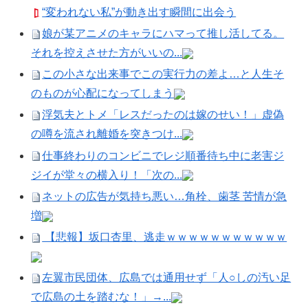
“変われない私”が動き出す瞬間に出会う
娘が某アニメのキャラにハマって推し活してる。
それを控えさせた方がいいの...
この小さな出来事でこの実行力の差よ…と人生そ
のものが心配になってしまう
浮気夫とトメ「レスだったのは嫁のせい！」虚偽
の噂を流され離婚を突きつけ...
仕事終わりのコンビニでレジ順番待ち中に老害ジ
ジイが堂々の横入り！「次の...
ネットの広告が気持ち悪い…角栓、歯茎 苦情が急
増
【悲報】坂口杏里、逃走ｗｗｗｗｗｗｗｗｗｗｗ
左翼市民団体、広島では通用せず「人○しの汚い足
で広島の土を踏むな！」→...