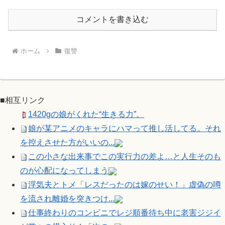
コメントを書き込む
ホーム
復讐
■相互リンク
1420gの娘がくれた“生きる力”。
娘が某アニメのキャラにハマって推し活してる。それ
を控えさせた方がいいの...
この小さな出来事でこの実行力の差よ…と人生そのも
のが心配になってしまう
浮気夫とトメ「レスだったのは嫁のせい！」虚偽の噂
を流され離婚を突きつけ...
仕事終わりのコンビニでレジ順番待ち中に老害ジジイ