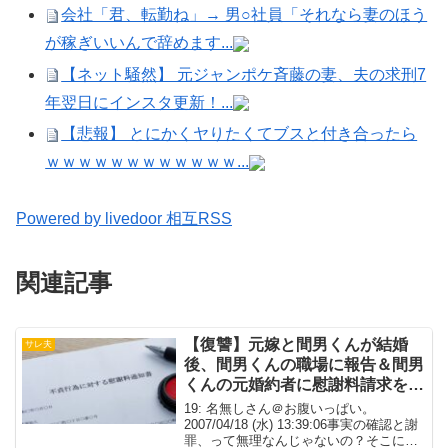
会社「君、転勤ね」→ 男○社員「それなら妻のほう
が稼ぎいいんで辞めます...
【ネット騒然】 元ジャンポケ斉藤の妻、夫の求刑7
年翌日にインスタ更新！...
【悲報】 とにかくヤりたくてブスと付き合ったら
ｗｗｗｗｗｗｗｗｗｗｗｗ...
Powered by livedoor 相互RSS
関連記事
【復讐】元嫁と間男くんが結婚
サレ夫
後、間男くんの職場に報告＆間男
くんの元婚約者に慰謝料請求を促
した。
19: 名無しさん＠お腹いっぱい。
2007/04/18 (水) 13:39:06事実の確認と謝
罪、って無理なんじゃないの？そこにこ