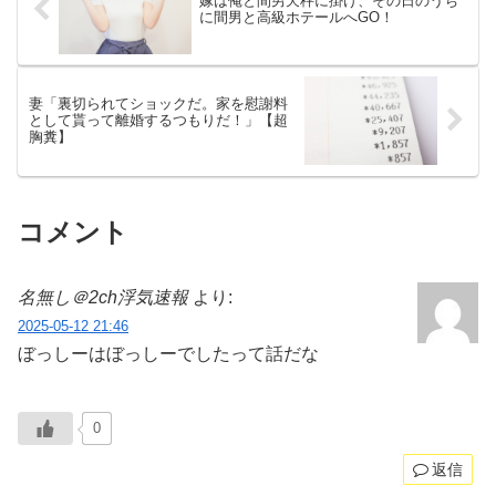
嫁は俺と間男天秤に掛け、その日のうち
に間男と高級ホテールへGO！
妻「裏切られてショックだ。家を慰謝料
として貰って離婚するつもりだ！」【超
胸糞】
コメント
名無し＠2ch浮気速報
より:
2025-05-12 21:46
ぼっしーはぼっしーでしたって話だな
0
返信