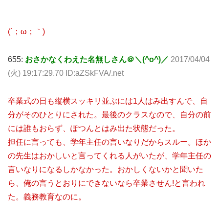
(´；ω；｀)
655:
おさかなくわえた名無しさん＠＼(^o^)／
2017/04/04
(火) 19:17:29.70 ID:aZSkFVA/.net
卒業式の日も縦横スッキリ並ぶには1人はみ出すんで、自
分がそのひとりにされた。最後のクラスなので、自分の前
には誰もおらず、ぽつんとはみ出た状態だった。
担任に言っても、学年主任の言いなりだからスルー。ほか
の先生はおかしいと言ってくれる人がいたが、学年主任の
言いなりになるしかなかった。おかしくないかと聞いた
ら、俺の言うとおりにできないなら卒業させん!と言われ
た。義務教育なのに。