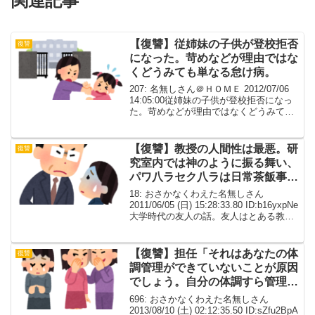
関連記事
【復讐】従姉妹の子供が登校拒否
復讐
になった。苛めなどが理由ではな
くどうみても単なる怠け病。
207: 名無しさん＠ＨＯＭＥ 2012/07/06
14:05:00従姉妹の子供が登校拒否になっ
た。苛めなどが理由ではなくどうみても
単なる怠け病。そこで従姉妹母（叔母）
がはっちゃけ、「可哀想な孫娘ちゃ
ん！！娘は必ﾀﾋで育てているのに、学
【復讐】教授の人間性は最悪。研
復讐
校...
究室内では神のように振る舞い、
パワ八ラセク八ラは日常茶飯事と
いった有様。
18: おさかなくわえた名無しさん
2011/06/05 (日) 15:28:33.80 ID:b16yxpNe
大学時代の友人の話。友人はとある教授
の研究室に所属していた。教授は某研究
分野の第一人者らしく優秀なんだが人間
性は最悪。研究室内で...
【復讐】担任「それはあなたの体
復讐
調管理ができていないことが原因
でしょう。自分の体調すら管理で
きない人間がいじめられるのは当
696: おさかなくわえた名無しさん
然。」
2013/08/10 (土) 02:12:35.50 ID:sZfu2BpA