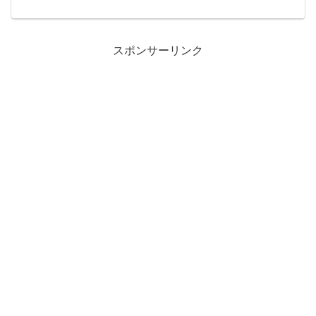
るけど、愛犬が白内障の手術をした。犬
の白内障の手術なんてって思う人もいる
だろうが、私たち家族にとっ...
スポンサーリンク