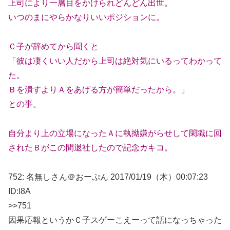
上司により一層目をかけられどんどん出世。
いつのまにやらかなりいいポジションに。
Ｃ子が辞めてから聞くと
「彼は凄くいい人だから上司は絶対気にいるってわかって
た。
Ｂを潰すよりＡをあげる方が簡単だったから。」
との事。
自分より上の立場になったＡに執拗嫌がらせして閑職に回
されたＢがこの間退社したので記念カキコ。
752: 名無しさん＠おーぷん 2017/01/19（木）00:07:23
ID:I8A
>>751
因果応報というかＣ子スゲーこえーって話になっちゃった