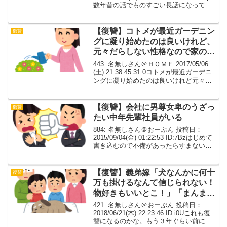
数年昔の話でものすごい長話になってし
まいますが書き込んでもよろしいでしょ
うか？697: おさかなくわえた名無しさん
2013/...
【復讐】コトメが最近ガーデニン
復讐
グに凝り始めたのは良いけれど、
元々だらしない性格なので家の周
りが泥だらけ
443: 名無しさん＠ＨＯＭＥ 2017/05/06
(土) 21:38:45.31 0コトメが最近ガーデニ
ングに凝り始めたのは良いけれど元々だ
らしない性格なので家の周りが泥だら
け 汚い靴を玄関に放置するし道具や身に
着けるものも整頓しないウ...
【復讐】会社に男尊女卑のうざっ
復讐
たい中年先輩社員がいる
884: 名無しさん＠おーぷん 投稿日：
2015/09/04(金) 01:22:53 ID:7Bzはじめて
書き込むので不備があったらすまない。
自分じゃなくて新人後輩の話だが、会社
に男尊女卑のうざったい中年先輩社員が
いる。典型的な「女のくせに...
【復讐】義弟嫁「犬なんかに何十
復讐
万も掛けるなんて信じられない！
物好きもいいとこ！」「まんまと
お犬様商戦に乗せられちゃって馬
421: 名無しさん＠おーぷん 投稿日：
鹿ねぇｗ」
2018/06/21(木) 22:23:46 ID:i0Uこれも復
讐になるのかな。もう３年ぐらい前にな