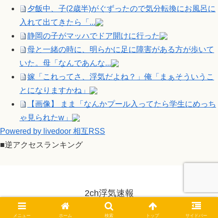
夕飯中、子(2歳半)がぐずったので気分転換にお風呂に
入れて出てきたら「...
静岡の子がマッハでドア開けに行った
母と一緒の時に、明らかに足に障害がある方が歩いて
いた。母「なんであんな...
嫁「これってさ、浮気だよね？」俺「まぁそういうこ
とになりますかね」
【画像】 まま「なんかプール入ってたら学生にめっち
ゃ見られたw」
Powered by livedoor 相互RSS
■逆アクセスランキング
2ch浮気速報
© 2014-2026 2ch浮気速報.
メニュー
ホーム
検索
トップ
サイドバー