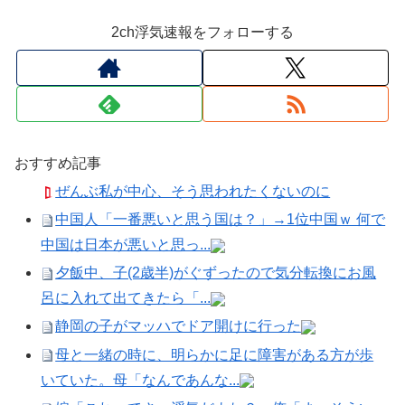
2ch浮気速報をフォローする
おすすめ記事
ぜんぶ私が中心、そう思われたくないのに
中国人「一番悪いと思う国は？」→1位中国ｗ 何で
中国は日本が悪いと思っ...
夕飯中、子(2歳半)がぐずったので気分転換にお風
呂に入れて出てきたら「...
静岡の子がマッハでドア開けに行った
母と一緒の時に、明らかに足に障害がある方が歩
いていた。母「なんであんな...