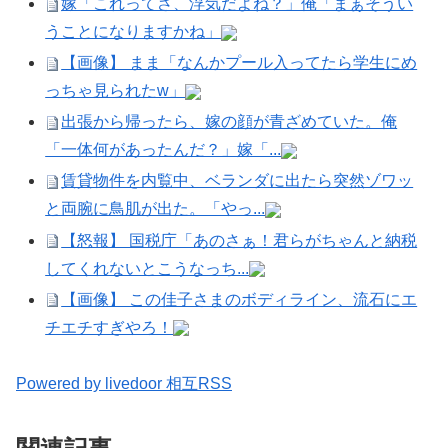
嫁「これってさ、浮気だよね？」俺「まぁそうい
うことになりますかね」
【画像】 まま「なんかプール入ってたら学生にめ
っちゃ見られたw」
出張から帰ったら、嫁の顔が青ざめていた。俺
「一体何があったんだ？」嫁「...
賃貸物件を内覧中、ベランダに出たら突然ゾワッ
と両腕に鳥肌が出た。「やっ...
【怒報】 国税庁「あのさぁ！君らがちゃんと納税
してくれないとこうなっち...
【画像】 この佳子さまのボディライン、流石にエ
チエチすぎやろ！
Powered by livedoor 相互RSS