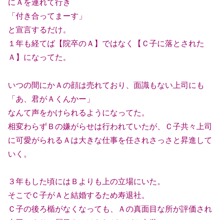
にＡを連れて行き
「付き合ってまーす」
と宣言するだけ。
１年も経てば【院卒のＡ】ではなく【Ｃ子に落とされた
Ａ】になってた。
いつの間にかＡの顔は売れており、面識もない上司にも
「あ、君がＡくんかー」
なんて声をかけられるようになってた。
相変わらずＢの嫌がらせは行われていたが、Ｃ子共々上司
に可愛がられるＡは大きな仕事を任されさっさと昇進して
いく。
３年もした頃にはＢよりも上の立場にいた。
そこでＣ子がＡと結婚するため寿退社。
Ｃ子の後ろ楯がなくなっても、Ａの真面目な所が評価され