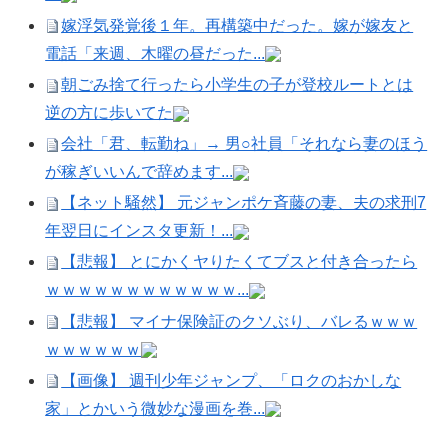
嫁浮気発覚後１年。再構築中だった。嫁が嫁友と
電話「来週、木曜の昼だった...
朝ごみ捨て行ったら小学生の子が登校ルートとは
逆の方に歩いてた
会社「君、転勤ね」→ 男○社員「それなら妻のほう
が稼ぎいいんで辞めます...
【ネット騒然】 元ジャンポケ斉藤の妻、夫の求刑7
年翌日にインスタ更新！...
【悲報】 とにかくヤりたくてブスと付き合ったら
ｗｗｗｗｗｗｗｗｗｗｗｗ...
【悲報】 マイナ保険証のクソぶり、バレるｗｗｗ
ｗｗｗｗｗｗ
【画像】 週刊少年ジャンプ、「ロクのおかしな
家」とかいう微妙な漫画を巻...