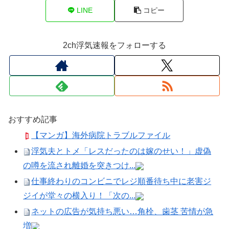
LINE
コピー
2ch浮気速報をフォローする
おすすめ記事
【マンガ】海外病院トラブルファイル
浮気夫とトメ「レスだったのは嫁のせい！」虚偽
の噂を流され離婚を突きつけ...
仕事終わりのコンビニでレジ順番待ち中に老害ジ
ジイが堂々の横入り！「次の...
ネットの広告が気持ち悪い…角栓、歯茎 苦情が急
増