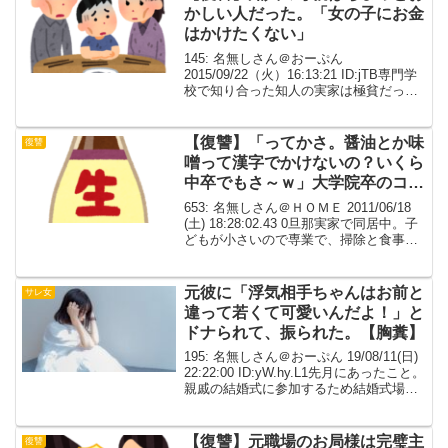
かしい人だった。「女の子にお金
はかけたくない」
145: 名無しさん＠おーぷん
2015/09/22（火）16:13:21 ID:jTB専門学
校で知り合った知人の実家は極貧だっ
た。学費なんか出せる状態じゃなかった
から知人は自分で学費と生活費を稼いで
た。ここまでなら『苦労してるなあ…』
【復讐】「ってかさ。醤油とか味
復讐
で済...
噌って漢字でかけないの？いくら
中卒でもさ～ｗ」大学院卒のコト
メはいつもこんな感じで、中卒と
653: 名無しさん＠ＨＯＭＥ 2011/06/18
いうキーワードを使って私をバカ
(土) 18:28:02.43 0旦那実家で同居中。子
どもが小さいので専業で、掃除と食事作
にする
りをしていた。たまに独身別居コトメが
ご飯食べに来たり、おかずとかを持ち帰
って行きます。前に私が作...
元彼に「浮気相手ちゃんはお前と
サレ女
違って若くて可愛いんだよ！」と
ドナられて、振られた。【胸糞】
195: 名無しさん＠おーぷん 19/08/11(日)
22:22:00 ID:yW.hy.L1先月にあったこと。
親戚の結婚式に参加するため結婚式場に
行ったら、玄関ホールに元彼の友人が二
人いた。スルーして奥に行こうとした
ら、友人たちが私の方...
【復讐】元職場のお局様は完璧主
復讐