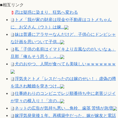
■相互リンク
恋は疑惑に染まり、狂気へ変わる
トメ「我が家の財産は現金や不動産はコトメちゃん
に、お父さん（ウト）は嫁...
妹は普通にアラサーなんだけど、子供心にドンピシャ
な計画を思いついて子供...
私「子供の名前はイマドキより古風なのがいいなぁ」
旦那「俺もそう思う」→...
犬のおやつ、人間が食べても美味しいｗｗｗｗｗｗｗ
浮気夫とトメ「レスだったのは嫁のせい！」虚偽の噂
を流され離婚を突きつけ...
仕事終わりのコンビニでレジ順番待ち中に老害ジジイ
が堂々の横入り！「次の...
ネットの広告が気持ち悪い…角栓、歯茎 苦情が急増
嫁浮気発覚後１年。再構築中だった。嫁が嫁友と電話