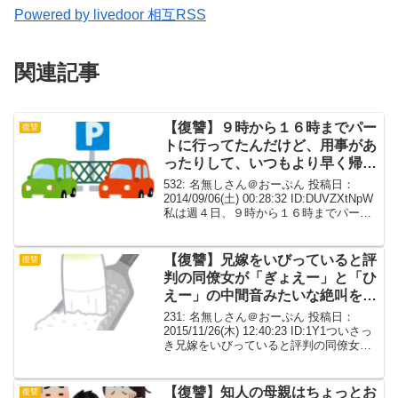
Powered by livedoor 相互RSS
関連記事
【復讐】９時から１６時までパー
復讐
トに行ってたんだけど、用事があ
ったりして、いつもより早く帰宅
すると知らない車が止まってるこ
532: 名無しさん＠おーぷん 投稿日：
とがあった
2014/09/06(土) 00:28:32 ID:DUVZXtNpW
私は週４日、９時から１６時までパート
に行ってたんだけど、用事があったりし
て、いつもより早く帰宅すると知らない
車が止まってることがあ...
【復讐】兄嫁をいびっていると評
復讐
判の同僚女が「ぎょえー」と「ひ
えー」の中間音みたいな絶叫を上
げた【ワロタ】
231: 名無しさん＠おーぷん 投稿日：
2015/11/26(木) 12:40:23 ID:1Y1ついさっ
き兄嫁をいびっていると評判の同僚女が
「ぎょえー」と「ひえー」の中間音みた
いな絶叫を上げた「毎日自分で作ってい
る」と自慢している弁当箱を...
【復讐】知人の母親はちょっとお
復讐