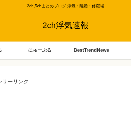
2ch,5chまとめブログ 浮気・離婚・修羅場
2ch浮気速報
ふ
にゅーぷる
BestTrendNews
ンサーリンク