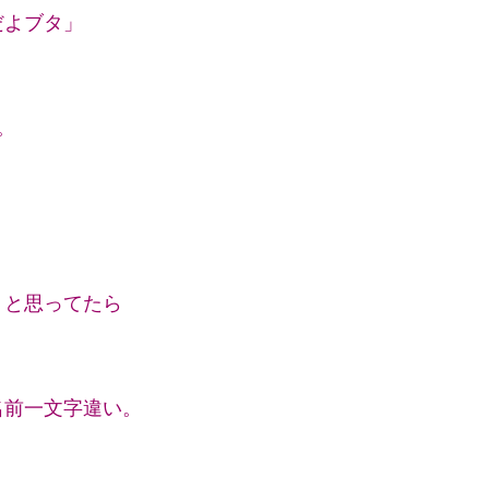
だよブタ」
。
うと思ってたら
。
名前一文字違い。