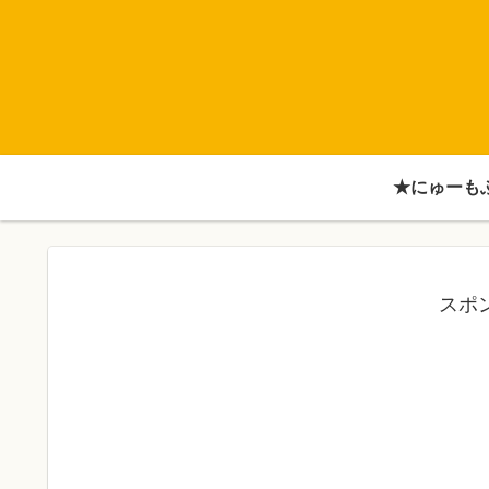
★にゅーも
スポ