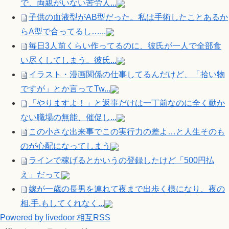
で、両親がいない苦労人...
子供の血液型がAB型だった。私は手術したことあるか
らA型で合ってるし…...
毎日3人前くらい作ってるのに、彼氏が一人で全部食
い尽くしてしまう。彼氏...
イラスト・漫画関係の仕事してるんだけど、「拾い物
ですが」とか言ってTw...
「やりますよ！」と返事だけは一丁前なのに全く動か
ない職場の無能、催促し...
この小さな出来事でこの実行力の差よ…と人生そのも
のが心配になってしまう
ラインで稼げるとかいうの登録したけど「500円払
え」だって
嫁が一歳の長男を連れて夜まで出歩く様になり、夜の
相.手.もしてくれなく...
Powered by livedoor 相互RSS