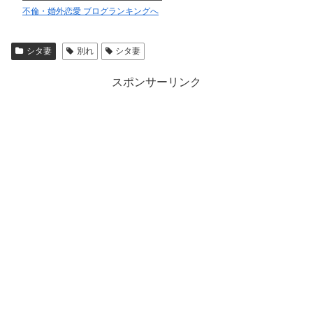
不倫・婚外恋愛 ブログランキングへ
シタ妻
別れ
シタ妻
スポンサーリンク