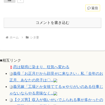
返信
コメントを書き込む
ホーム
シタ妻
■相互リンク
恋は疑惑に染まり、狂気へ変わる
義母「お正月だから顔見せに来なさい」私「去年のお
正月、あなたの息子は〇...
義兄嫁「工場とか女捨ててるｗやりがいのある仕事じ
ゃないならやる意味なく...
【クズ男】収入が低いせいでふられる事が多かったの