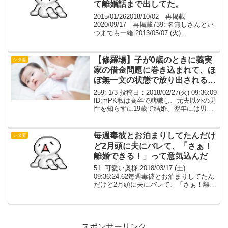
て離婚話まで出してた。
2015/01/262018/10/02 再掲載
2020/09/17 再掲載739: 名無しさんとい
つまでも一緒 2013/05/07 (火)
03:37:30.24 0ずっと鬼彼だけが好きだっ
た。旦那とはもうやっていけないと思っ
て離婚話ま...
【修羅場】子が0歳のときに義実
シタ妻
家の借金問題に巻き込まれて、ほ
ぼ無一文の状態で放り出されるよ
うに離婚した
259: 1/3 投稿日：2018/02/27(火) 09:36:09
ID:mPK私は高卒で就職し、元夫以外の男
性を知らずに19歳で結婚、翌年には男の
子が生まれた子が0歳のときに義実家の借
金問題に巻き込まれて、ほぼ無一文の状
態で放り出され...
毎週毒彼とお泊まりしてたんだけ
シタ妻
ど2月頭に夫にバレて、「さぁ！
離婚できる！」って意気込んだ
51: 可愛い奥様 2018/03/17 (土)
09:36:24.62毎週毒彼とお泊まりしてたん
だけど2月頭に夫にバレて、「さぁ！離婚
できる！」って意気込んでたら夫が離婚
したくないって泣き崩れて話にならなく
て。毒彼とは今も毎週有給使って日...
スポンサーリンク