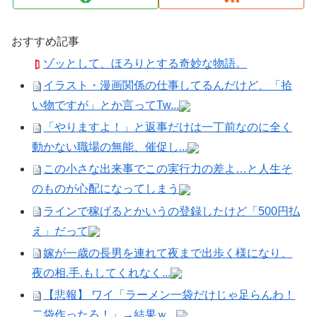
おすすめ記事
ゾッとして、ほろりとする奇妙な物語。
イラスト・漫画関係の仕事してるんだけど、「拾
い物ですが」とか言ってTw...
「やりますよ！」と返事だけは一丁前なのに全く
動かない職場の無能、催促し...
この小さな出来事でこの実行力の差よ…と人生そ
のものが心配になってしまう
ラインで稼げるとかいうの登録したけど「500円払
え」だって
嫁が一歳の長男を連れて夜まで出歩く様になり、
夜の相.手.もしてくれなく...
【悲報】 ワイ「ラーメン一袋だけじゃ足らんわ！
二袋作ったろ！」→結果ｗ...