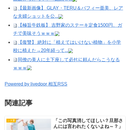
【最新画像】 GLAY・TERU＆パフィー亜美、レア
な夫婦ショットを公...
【極旨牛鉄板】 吉野家のステーキ定食1500円、ガ
チで美味そうｗｗｗ
【復讐】 絶対に「植えてはいけない植物」を小学
校に植えた→20年経って...
同僚の美人に土下座して必ﾀﾋに頼んだらこうなる
ｗｗｗ
Powered by livedoor 相互RSS
関連記事
「この写真消してほしい？旦那さ
シタ妻
んには言われたくないよね～？」