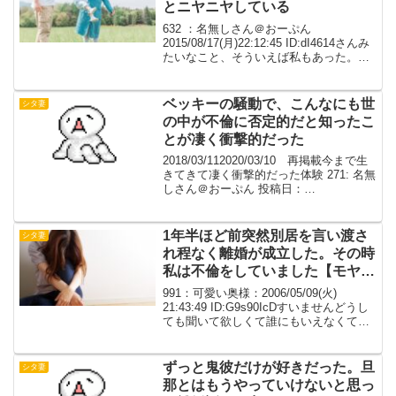
とニヤニヤしている
632 ：名無しさん＠おーぷん
2015/08/17(月)22:12:45 ID:dI4614さんみ
たいなこと、そういえば私もあった。娘
を保育園に迎えに行った時、あんまり話
したことのないママＡさんにニヤニヤし
ながら話しかけられた。「私さんって...
ベッキーの騒動で、こんなにも世
シタ妻
の中が不倫に否定的だと知ったこ
とが凄く衝撃的だった
2018/03/112020/03/10 再掲載今まで生
きてきて凄く衝撃的だった体験 271: 名無
しさん＠おーぷん 投稿日：
2016/03/19(土) 16:18:20 ID:cHnベッキー
の騒動で、こんなにも世の中が不倫に否
定的だと知っ...
1年半ほど前突然別居を言い渡さ
シタ妻
れ程なく離婚が成立した。その時
私は不倫をしていました【モヤモ
ヤ】
991：可愛い奥様：2006/05/09(火)
21:43:49 ID:G9s90IcDすいませんどうし
ても聞いて欲しくて誰にもいえなくて後
悔だらけなんだけどお願いします・・1年
半ほど前突然別居を言い渡され程なく離
婚が成立したその時私は不倫...
ずっと鬼彼だけが好きだった。旦
シタ妻
那とはもうやっていけないと思っ