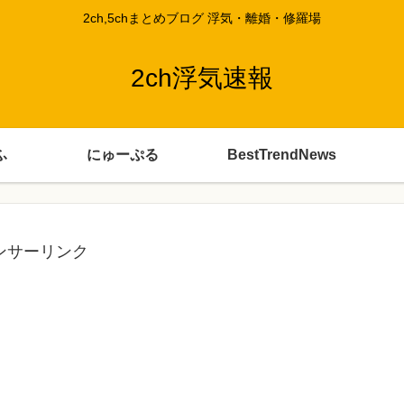
2ch,5chまとめブログ 浮気・離婚・修羅場
2ch浮気速報
ふ
にゅーぷる
BestTrendNews
ンサーリンク