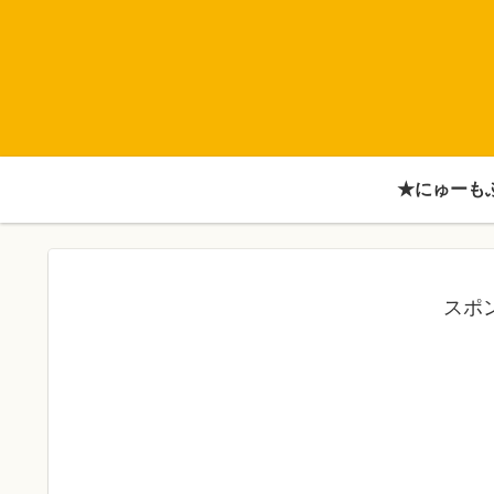
★にゅーも
スポ