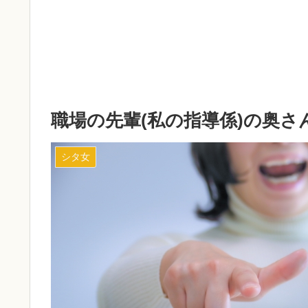
職場の先輩(私の指導係)の奥
シタ女