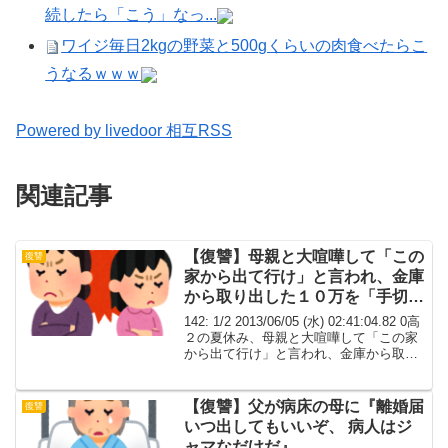
続したら「こう」なっ...
ワイジ毎日2kgの野菜と500gくらいの肉食べたらこ
うなるｗｗｗ
Powered by livedoor 相互RSS
関連記事
【復讐】母親と大喧嘩して「この
復讐
家から出て行け」と言われ、金庫
から取り出した１０万を「手切れ
金」だと叩きつけられた
142: 1/2 2013/06/05 (水) 02:41:04.82 0高
２の夏休み、母親と大喧嘩して「この家
から出て行け」と言われ、金庫から取り
出した１０万を「手切れ金」だと叩きつ
けられた。そして、無理矢理１０万握ら
され、そのまま玄関か...
【復讐】父が病床の母に『離婚届
復讐
いつ出してもいいぞ、 病人はジ
ャマなだけだ』