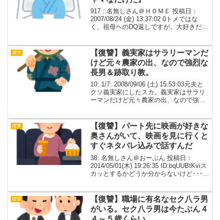
917 : 名無しさん＠ＨＯＭＥ 投稿日：
2007/08/24 (金) 13:37:02 0トメではな
く、祖母へのDQ返しですが。大好きだっ
た母方祖父をﾀﾋなせる原因を作り、今ま
た病に伏せる母を蔑む父方祖母。それを
止めようともしない父に幻滅...
【復讐】義実家はサラリーマンだ
復讐
けど元々農家の出、なので強烈な
長男＆跡取り教。
10: 1/7: 2008/09/06 (土) 15:53:03元夫と
クソ義実家にしたスカ。義実家はサラリ
ーマンだけど元々農家の出、なので強烈
な長男＆跡取り教。結婚前は優しかった
夫（長男）は、入籍後にウトメ共々豹変
し、一気に私は女又隷兼サン...
【復讐】パート先に映画が好きな
復讐
奥さんがいて、映画を見に行くと
すぐネタバレ込みで話すんだ
38: 名無しさん＠おーぷん 投稿日：
2014/05/01(木) 19:26:35 ID:bqUUBtKviス
カッとするかどうか分からないけど･･･。
パート先に映画が好きな奥さんがいて、
その人とはシフトの関係で休憩時間が一
緒。うちの職場は昼...
【復讐】職場に有名なセク八ラ男
復讐
がいる。セク八ラ男は今たぶん４
４～５歳くらい。