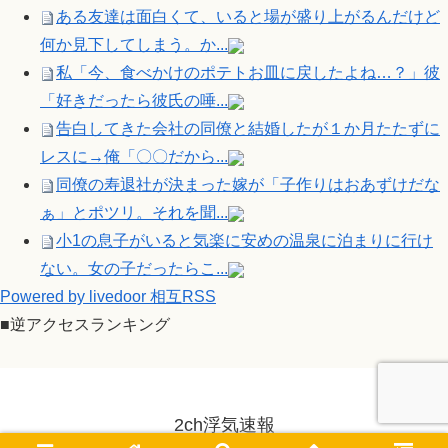
ある友達は面白くて、いると場が盛り上がるんだけど
何か見下してしまう。か...
私「今、食べかけのポテトお皿に戻したよね…？」彼
「好きだったら彼氏の唾...
告白してきた会社の同僚と結婚したが１か月たたずに
レスに→俺「〇〇だから...
同僚の寿退社が決まった嫁が「子作りはおあずけだな
ぁ」とポツリ。それを聞...
小1の息子がいると気楽に安めの温泉に泊まりに行け
ない。女の子だったらこ...
Powered by livedoor 相互RSS
■逆アクセスランキング
2ch浮気速報