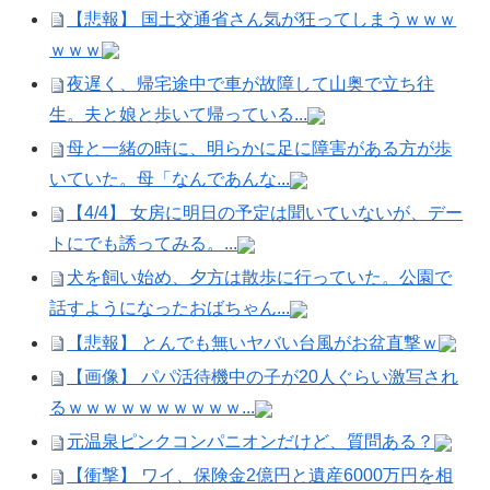
【悲報】 国土交通省さん気が狂ってしまうｗｗｗ
ｗｗｗ
夜遅く、帰宅途中で車が故障して山奥で立ち往
生。夫と娘と歩いて帰っている...
母と一緒の時に、明らかに足に障害がある方が歩
いていた。母「なんであんな...
【4/4】 女房に明日の予定は聞いていないが、デー
トにでも誘ってみる。...
犬を飼い始め、夕方は散歩に行っていた。公園で
話すようになったおばちゃん...
【悲報】 とんでも無いヤバい台風がお盆直撃ｗ
【画像】 パパ活待機中の子が20人ぐらい激写され
るｗｗｗｗｗｗｗｗｗｗ...
元温泉ピンクコンパニオンだけど、質問ある？
【衝撃】 ワイ、保険金2億円と遺産6000万円を相