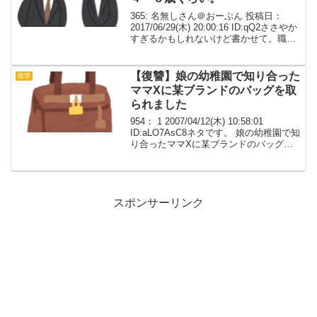
365: 名無しさん＠おーぷん 投稿日：
2017/06/29(木) 20:00:16 ID:qQ2ささやか
すぎるかもしれないけど書かせて。職場
に有名なセク八ラ男がいる。セク八ラ男
は今たぶん４４～５歳くらい。推定体重
９０キロ、毎日同じネクタイ...
【復讐】娘の幼稚園で知り合った
復讐
ママXに某ブランドのバッグを取
られました
954： 1 2007/04/12(木) 10:58:01
ID:aLO7AsC8ネタです。 娘の幼稚園で知
り合ったママXに某ブランドのバッグを
取られました。 Xとはそれまで挨拶ぐら
いの付き合いだったけど、私がバッグを
持って 娘と外出してる...
スポンサーリンク