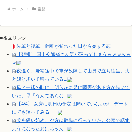
ホーム
復讐
■相互リンク
先輩と後輩、距離が変わった日から始まる恋
【悲報】 国土交通省さん気が狂ってしまうｗｗｗｗｗ
ｗ
夜遅く、帰宅途中で車が故障して山奥で立ち往生。夫
と娘と歩いて帰っている...
母と一緒の時に、明らかに足に障害がある方が歩いて
いた。母「なんであんな...
【4/4】 女房に明日の予定は聞いていないが、デート
にでも誘ってみる。...
犬を飼い始め、夕方は散歩に行っていた。公園で話す
ようになったおばちゃん...