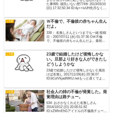
た事995: 彼氏いない歴774年 2013/03/10
(日) 17:32:50.34 ID:4y++ivUH先月なくな
ったﾊﾞｰﾁｬﾝの金庫開けたら、ﾊﾞｰﾁｬﾝ浮気
しててそれの謝罪文とｶｰﾁｬﾝとｶ...
Ｗ不倫で、不倫彼の赤ちゃん生ん
シタ妻
だよ。
338： 名無しさんといつまでも一緒:投稿
日：2007/07/11 (水) 01:37:36 OＷ不倫
で、不倫彼の赤ちゃん生んだよ。最初は
一人で悩んでたけど、思い切って彼に告
白。そしたら彼は、考え込みながらも
「生んで欲しい」って言ってくれた...
23歳で結婚したけど後悔しかな
シタ妻
い。旦那より好きな人ができたし
どうしようかな
23歳で結婚したけど後悔しかない1:風吹
けば名無し 2017/11/29(水) 20:36:07
ID:bCoIVkjadNIKU.netもっと遅くでよか
った旦那より好きな人ができたしどうし
ようかな2:風吹けば名無し 2017/11/29(...
社会人の姉の不倫が発覚した。発
シタ妻
覚理由は路チュー。
634: おさかなくわえた名無しさん
2014/10/12 (日) 20:00:51.82
ID:xZWlmEhGアイドルの不倫路チューで