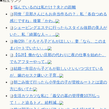
■相互リンク
悩んでいるのは私だけ？夫との距離
同僚「旦那さんにもお弁当作るの？」私「各自つめる
感じですね」後輩「かわ...
シェービングエステに行ったらスタイル抜群の美人が
いた。私「綺麗な人～」...
俺(29)「そろそろ子どもがほしい」妻「なら、このま
まパートでいたい」...
【GJ!!】働かない旦那の代わりに夜の仕事を始めた。
でもアフターやって...
結婚一年目から子どもが欲しいといいつづけている
が、嫁のセスク嫌いと子育...
朝ごみ捨て行ったら小学生の子が登校ルートとは逆の
方に歩いてた
生活カツカツな私に「義父の墓の管理費10万払っ
て！」と迫るトメ。給料減...