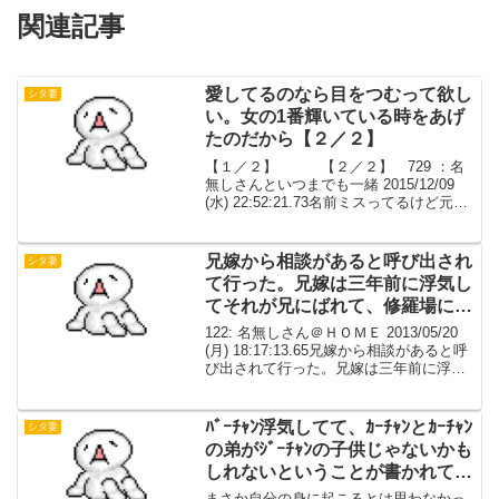
関連記事
愛してるのなら目をつむって欲し
シタ妻
い。女の1番輝いている時をあげ
たのだから【２／２】
【１／２】 【２／２】 729 ：名
無しさんといつまでも一緒 2015/12/09
(水) 22:52:21.73名前ミスってるけど元の
夫婦関係にはどうしても本当にどうして
も戻りません旦那を愛していたなら旦那
の為に別れましょう不倫相手か...
兄嫁から相談があると呼び出され
シタ妻
て行った。兄嫁は三年前に浮気し
てそれが兄にばれて、修羅場にな
ったそうだ
122: 名無しさん＠ＨＯＭＥ 2013/05/20
(月) 18:17:13.65兄嫁から相談があると呼
び出されて行った。兄嫁は三年前に浮気
してそれが兄にばれて、修羅場になって
兄嫁は浮気相手と結婚したがったが、浮
気相手は年下の若い子だった...
ﾊﾞｰﾁｬﾝ浮気してて、ｶｰﾁｬﾝとｶｰﾁｬﾝ
シタ妻
の弟がｼﾞｰﾁｬﾝの子供じゃないかも
しれないということが書かれてい
た
まさか自分の身に起こるとは思わなかっ