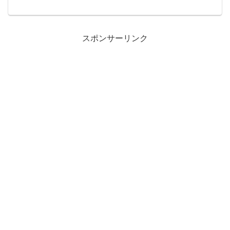
思い出してもやっとするので吐き出す。
私が高校生の時、社会人の姉の不倫が発
覚した。発覚理由は路チュー。残...
スポンサーリンク