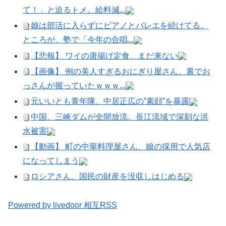
て！」と迫るトメ。給料減...
娘は部活に入らずにピアノとバレエを続けてる。
ところが、塾で「今年の合唱...
【悲報】 ワイの唐揚げ定食、まだ来ない
【画像】 例の美人すぎるおにぎり屋さん、裏でお
っさんが握っていたｗｗｗ...
元いいとも青年隊、中居正広の”素顔”を暴露
中国、三峡ダムが全開放流。長江流域で深刻な洪
水被害
【動画】 町の中華料理屋さん、娘の採用で人気店
になってしまう
ロシアさん、国民の財産を没収しはじめる
Powered by livedoor 相互RSS