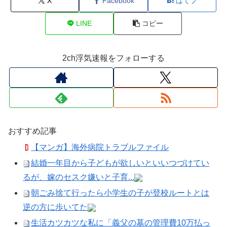
X
Facebook
はてブ
LINE
コピー
2ch浮気速報をフォローする
おすすめ記事
【マンガ】海外病院トラブルファイル
結婚一年目から子どもが欲しいといいつづけてい
るが、嫁のセスク嫌いと子育...
朝ごみ捨て行ったら小学生の子が登校ルートとは
逆の方に歩いてた
生活カツカツな私に「義父の墓の管理費10万払っ