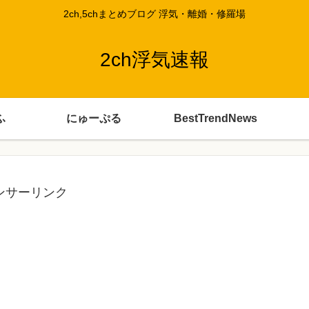
2ch,5chまとめブログ 浮気・離婚・修羅場
2ch浮気速報
ふ
にゅーぷる
BestTrendNews
ンサーリンク