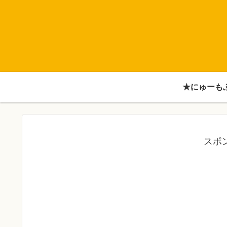
★にゅーも
スポ