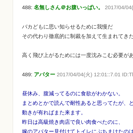
488:
名無しさん＠お腹いっぱい。
2017/04/04(
バカどもに思い知らせるために我慢だ
その代わり徹底的に制裁を加えて生まれてき
高く飛び上がるためには一度沈みこむ必要が
489:
アバター
2017/04/04(火) 12:01::7.01 ID:
昼休み、腹減ってるのに食欲がわかない。
まとめとかで読んで耐性あると思ってたが、
動きが有ればまた来ます。
昨日は高級焼き肉店で良い肉食べたのに、
嫁のアバター見付けてトイレにぶちまけたの