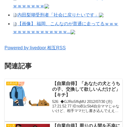
ｗｗｗｗｗｗｗ
内田梨瑚受刑者「社会に戻りたいです」
【画像】 福岡、こんなのが普通に走ってるｗｗｗ
ｗｗｗｗｗｗｗｗｗｗｗｗ...
Powered by livedoor 相互RSS
関連記事
【自業自得】「あなたの犬とうち
自業自得
の子、交換して欲しいんだけど」
【キチ】
526: ◆GJRoSffqMU 2012/07/30 (月)
17:21:52.77 ID:toB1cSb4自分ママじゃな
いけど、相手ママだし書き込んでええか
な？528: 名無しの心子知らず 2012/07/30
(月) 17:31:57...
【自業自得】周りの人間を不幸に
サレ夫