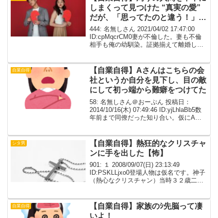
しまくって見つけた “真実の愛”
だが、「思ってたのと違う！」と
詰る元妻
444: 名無しさん 2021/04/02 17:47:00
ID:cpMqcrCM0妻が不倫した。妻も不倫
相手も俺の幼馴染。証拠揃えて離婚し
て、慰謝料も請求した。不倫相手も既婚
で子持ちだったが、離婚したくなかった
ようだ。でも話し合いに不倫...
【自業自得】Aさんはこちらの会
自業自得
社というか自分を見下し、目の敵
にして初っ端から難癖をつけてた
58: 名無しさん＠おーぷん 投稿日：
2014/10/16(木) 07:49:46 ID:yjLhlaBb5数
年前まで同僚だった知り合い。仮にAさ
んとする外資系ではありがちだけど英語
が堪能なので外人上司の受けはよくて中
間管理職になっているが...
【自業自得】熱狂的なクリスチャ
シタ男
ンに手を出した【怖】
901: １ 2008/09/07(日) 23:13:49
ID:PSKLLjxo0登場人物は仮名です。神子
（熱心なクリスチャン）当時３２歳二叉
（神子の最初の彼）当時３５歳華子（二
叉の婚約者） 当時２５歳くらい私美
（投稿者・二叉の同僚） 熱...
【自業自得】家族のｼ先脳って凄
自業自得
いよ！