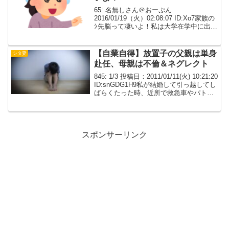
65: 名無しさん＠おーぷん
2016/01/19（火）02:08:07 ID:Xo7家族の
ｼ先脳って凄いよ！私は大学在学中に出会
った２５の男と２６で結婚して、計画的
にまだ子供を作っていない。妹はもめご
と起こして高校中退して、楽して稼ぐた
【自業自得】放置子の父親は単身
シタ妻
め...
赴任、母親は不倫＆ネグレクト
845: 1/3 投稿日：2011/01/11(火) 10:21:20
ID:snGDG1H9私が結婚して引っ越してし
ばらくたった時、近所で救急車やパトカ
ーが来る大騒ぎがあった。野次馬しに行
くと、チだらけになって泣いてる子供が
搬送されて行っ...
スポンサーリンク