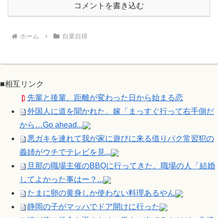
コメントを書き込む
ホーム
自業自得
■相互リンク
先輩と後輩、距離が変わった日から始まる恋
外国人に道を聞かれた。嫁「まっすぐ行って右手側だ
から…Go ahead...
悪ガキを連れて我が家に遊びに来る借りパク常習犯の
義姉がウチでテレビを見...
旦那の職場主催のBBQに行ってきた。職場の人「結婚
してよかった事はー？...
たまに卵の黄身しか使わない料理あるやん
静岡の子がマッハでドア開けに行った