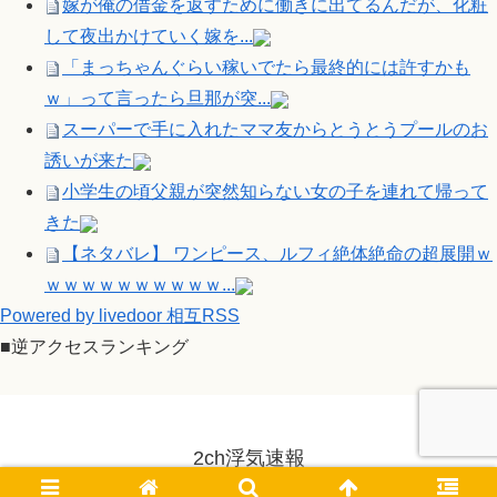
嫁が俺の借金を返すために働きに出てるんだが、化粧
して夜出かけていく嫁を...
「まっちゃんぐらい稼いでたら最終的には許すかも
ｗ」って言ったら旦那が突...
スーパーで手に入れたママ友からとうとうプールのお
誘いが来た
小学生の頃父親が突然知らない女の子を連れて帰って
きた
【ネタバレ】 ワンピース、ルフィ絶体絶命の超展開ｗ
ｗｗｗｗｗｗｗｗｗｗ...
Powered by livedoor 相互RSS
■逆アクセスランキング
2ch浮気速報
© 2014-2026 2ch浮気速報.