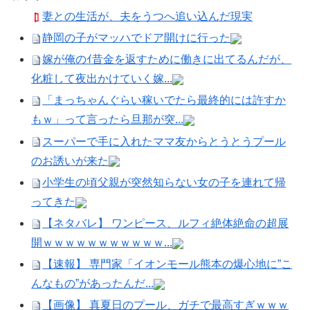
妻との生活が、夫をうつへ追い込んだ現実
静岡の子がマッハでドア開けに行った
嫁が俺のｲ昔金を返すために働きに出てるんだが、
化粧して夜出かけていく嫁...
「まっちゃんぐらい稼いでたら最終的には許すか
もｗ」って言ったら旦那が突...
スーパーで手に入れたママ友からとうとうプール
のお誘いが来た
小学生の頃父親が突然知らない女の子を連れて帰
ってきた
【ネタバレ】 ワンピース、ルフィ絶体絶命の超展
開ｗｗｗｗｗｗｗｗｗｗｗ...
【速報】 専門家「イオンモール熊本の爆心地に”こ
んなもの”があったんだ...
【画像】 真夏日のプール、ガチで最高すぎｗｗｗ