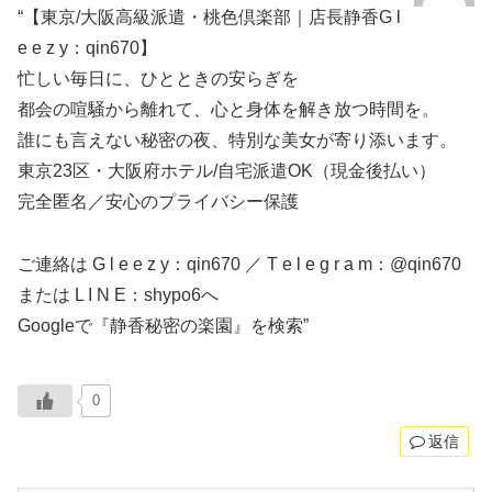
“【東京/大阪高級派遣・桃色倶楽部｜店長静香G l
e e z y：qin670】
忙しい毎日に、ひとときの安らぎを
都会の喧騒から離れて、心と身体を解き放つ時間を。
誰にも言えない秘密の夜、特別な美女が寄り添います。
東京23区・大阪府ホテル/自宅派遣OK（現金後払い）
完全匿名／安心のプライバシー保護
ご連絡は G l e e z y：qin670 ／ T e l e g r a m：@qin670
または L I N E：shypo6へ
Googleで『静香秘密の楽園』を検索”
0
返信