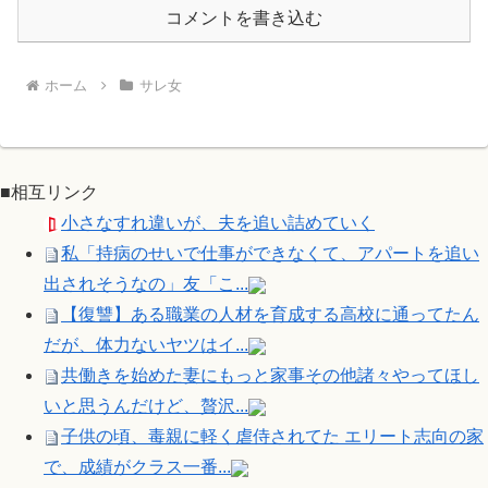
コメントを書き込む
ホーム
サレ女
■相互リンク
小さなすれ違いが、夫を追い詰めていく
私「持病のせいで仕事ができなくて、アパートを追い
出されそうなの」友「こ...
【復讐】ある職業の人材を育成する高校に通ってたん
だが、体力ないヤツはイ...
共働きを始めた妻にもっと家事その他諸々やってほし
いと思うんだけど、贅沢...
子供の頃、毒親に軽く虐侍されてた エリート志向の家
で、成績がクラス一番...