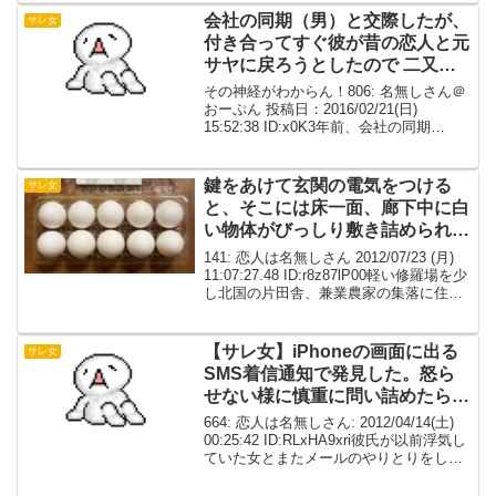
まくいってなかった...
会社の同期（男）と交際したが、
サレ女
付き合ってすぐ彼が昔の恋人と元
サヤに戻ろうとしたので 二又野
郎は要らんとお別れした
その神経がわからん！806: 名無しさん＠
おーぷん 投稿日：2016/02/21(日)
15:52:38 ID:x0K3年前、会社の同期
（男）と交際したが、付き合ってすぐ彼
が昔の恋人と元サヤに戻ろうとしたので
二又野郎は要らんとお別れした別れ...
鍵をあけて玄関の電気をつける
サレ女
と、そこには床一面、廊下中に白
い物体がびっしり敷き詰められて
いた
141: 恋人は名無しさん 2012/07/23 (月)
11:07:27.48 ID:r8z87lP00軽い修羅場を少
し北国の片田舎、兼業農家の集落に住ん
でいたが大学進学を機会に都会へ大学３
回生の時に同じサークルの後輩（当時１
回生）の彼氏...
【サレ女】iPhoneの画面に出る
サレ女
SMS着信通知で発見した。怒ら
せない様に慎重に問い詰めたらぼ
っこぼこwww 顔の形変わっと
664: 恋人は名無しさん: 2012/04/14(土)
るwwww【不明】
00:25:42 ID:RLxHA9xri彼氏が以前浮気し
ていた女とまたメールのやりとりをして
いるのをiPhoneの画面に出るSMS着信通
知で発見した怒らせない様に慎重に問い