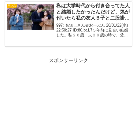
詰めたら...
私は大学時代から付き合ってた人
サレ女
と結婚したかったんだけど、気が
付いたら私の友人Ｂ子と二股掛け
られてた
997: 名無しさん＠おーぷん 20/01/22(水)
22:59:27 ID:86.bt.L7５年前に見合い結婚
した。私２６歳、夫２９歳の時で、父の
古い友人（Ａさん）の紹介。Ａさんは子
どもの頃から遊んでくれた人で、昔から
「（私）ちゃんの婿...
スポンサーリンク