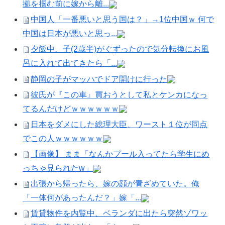
拠を掴む前に嫁から離...
中国人「一番悪いと思う国は？」→1位中国ｗ 何で
中国は日本が悪いと思っ...
夕飯中、子(2歳半)がぐずったので気分転換にお風
呂に入れて出てきたら「...
静岡の子がマッハでドア開けに行った
彼氏が『この車』買おうとして私とケンカになっ
てるんだけどｗｗｗｗｗｗ
日本をダメにした総理大臣、ワースト１位が同点
でこの人ｗｗｗｗｗｗ
【画像】 まま「なんかプール入ってたら学生にめ
っちゃ見られたw」
出張から帰ったら、嫁の顔が青ざめていた。俺
「一体何があったんだ？」嫁「...
賃貸物件を内覧中、ベランダに出たら突然ゾワッ