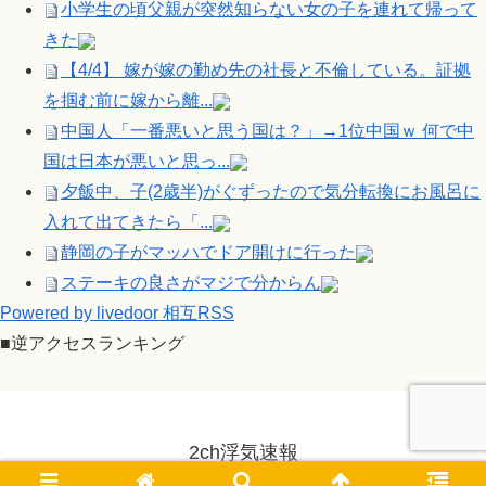
小学生の頃父親が突然知らない女の子を連れて帰って
きた
【4/4】 嫁が嫁の勤め先の社長と不倫している。証拠
を掴む前に嫁から離...
中国人「一番悪いと思う国は？」→1位中国ｗ 何で中
国は日本が悪いと思っ...
夕飯中、子(2歳半)がぐずったので気分転換にお風呂に
入れて出てきたら「...
静岡の子がマッハでドア開けに行った
ステーキの良さがマジで分からん
Powered by livedoor 相互RSS
■逆アクセスランキング
2ch浮気速報
© 2014-2026 2ch浮気速報.