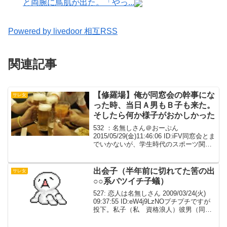
と両腕に鳥肌が出た。「やっ...
Powered by livedoor 相互RSS
関連記事
【修羅場】俺が同窓会の幹事にな
サレ女
った時、当日Ａ男もＢ子も来た。
そしたら何か様子がおかしかった
532 ：名無しさん＠おーぷん
2015/05/29(金)11:46:06 ID:iFV同窓会とま
でいかないが、学生時代のスポーツ関係
の集まりがあり幹事は五十音順で持ち回
りになっている俺が幹事になった時、7組
だったやつ（うちは4組）に声をかけ...
出会子（半年前に切れてた筈の出
サレ女
○○系バツイチ子蟻）
527: 恋人は名無しさん 2009/03/24(火)
09:37:55 ID:eW4j9LzNOプチプチですが
投下。私子（私 資格浪人）彼男（同居
中の彼氏 会社員）出会子（半年前に切
れてた筈の出○○系バツイチ子蟻）去年う