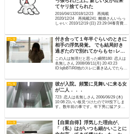
っ張られた上に 新しい女が出来
てヤリ捨てられた
2016/04/132018/12/23 再掲載
2020/12/24 再掲載241: 離婚さんいらっ
しゃい: 2010/12/19 (日) 23:29:04養育費で
余裕ないって散々お金引っ張られた上に
新しい女が出来てヤリ捨てられた 言って
た...
付き合って１年半ぐらいのときに
サレ女
相手の浮気発覚。 でも結局好き
過ぎたので別れてからもセ○レに
なってしまった
この人は無理だと思った瞬間180: 恋人は
名無しさん 2008/08/11(月) 20:43:23
ID:lqlbBTiR0他のスレに書き込んでたら思
い出してモヤモヤしたので投下 付き合っ
て１年半ぐらいのときに相手の浮気発
覚。 でも結局好き...
彼が入院。頻繁に見舞いに来る女
サレ女
が二人．．．
723: 恋人は名無しさん 2006/06/29 (木)
10:08:21いい板見つけたのでﾈﾀ投下しま
す。数年前の事です。年下男に猛アタッ
クを受け付き合い始めることに。私が
色々苦労してきたことを知っている彼は
「お前は絶対幸せにならなきゃダ...
【自業自得】浮気した理由が、
サレ女
「（私）はがいつも細かいことに