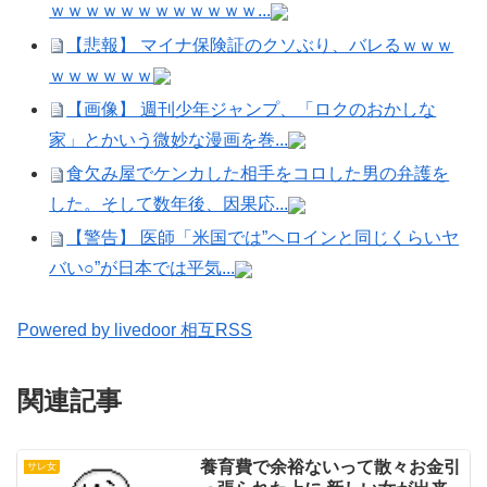
ｗｗｗｗｗｗｗｗｗｗｗｗ...
【悲報】 マイナ保険証のクソぶり、バレるｗｗｗ
ｗｗｗｗｗｗ
【画像】 週刊少年ジャンプ、「ロクのおかしな
家」とかいう微妙な漫画を巻...
食欠み屋でケンカした相手をコロした男の弁護を
した。そして数年後、因果応...
【警告】 医師「米国では”ヘロインと同じくらいヤ
バい○”が日本では平気...
Powered by livedoor 相互RSS
関連記事
養育費で余裕ないって散々お金引
サレ女