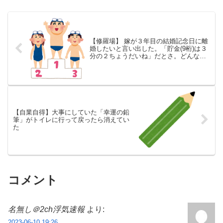
【修羅場】 嫁が３年目の結婚記念日に離
婚したいと言い出した。「貯金(9桁)は３
分の２ちょうだいね」だとさ。どんな強
盗だよｗ 他、6/23～6/29 週間TOP10
【自業自得】大事にしていた「幸運の鉛
筆」がトイレに行って戻ったら消えてい
た
コメント
名無し＠2ch浮気速報
より:
2023-06-10 19:26