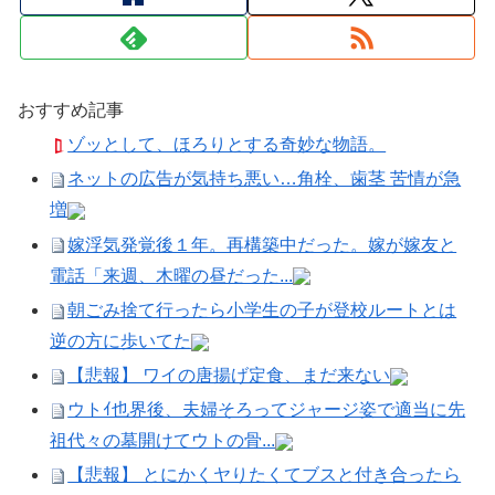
おすすめ記事
ゾッとして、ほろりとする奇妙な物語。
ネットの広告が気持ち悪い…角栓、歯茎 苦情が急
増
嫁浮気発覚後１年。再構築中だった。嫁が嫁友と
電話「来週、木曜の昼だった...
朝ごみ捨て行ったら小学生の子が登校ルートとは
逆の方に歩いてた
【悲報】 ワイの唐揚げ定食、まだ来ない
ウトｲ也界後、夫婦そろってジャージ姿で適当に先
祖代々の墓開けてウトの骨...
【悲報】 とにかくヤりたくてブスと付き合ったら