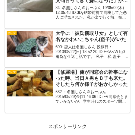
文句言ってきて嫌になった」か
ら。
34: 名無しさん＠おーぷん 19/05/09(木)
12:05:48 ID:3Dy結婚前提で同棲してた恋
人に浮気された。私が出て行く前、布団
近くにまだ火の消えてないﾀ.ﾊﾞ.ｺ.が放置
されていた。（こんな時間から吸ってた
のか）と呆れた。い...
大学に「彼氏横取り女」として有
サレ女
名なかわいこちゃん(盗子)がいた
690: 恋人は名無しさん 投稿日：
2010/08/22(日) 18:52:20 ID:E6Vz/WTg0
鬼畜な仕返し話です。 私子 私 盗子 大
学に「彼氏横取り女」として有名なかわ
いこちゃん(盗子)がいた。 盗子と授業が
一緒になり仲良くな...
【修羅場】俺が同窓会の幹事にな
サレ女
った時、当日Ａ男もＢ子も来た。
そしたら何か様子がおかしかった
532 ：名無しさん＠おーぷん
2015/05/29(金)11:46:06 ID:iFV同窓会とま
でいかないが、学生時代のスポーツ関係
の集まりがあり幹事は五十音順で持ち回
りになっている俺が幹事になった時、7組
だったやつ（うちは4組）に声をかけ...
スポンサーリンク