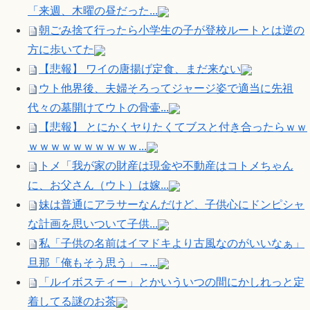
「来週、木曜の昼だった...
朝ごみ捨て行ったら小学生の子が登校ルートとは逆の
方に歩いてた
【悲報】 ワイの唐揚げ定食、まだ来ない
ウト他界後、夫婦そろってジャージ姿で適当に先祖
代々の墓開けてウトの骨壷...
【悲報】 とにかくヤりたくてブスと付き合ったらｗｗ
ｗｗｗｗｗｗｗｗｗｗ...
トメ「我が家の財産は現金や不動産はコトメちゃん
に、お父さん（ウト）は嫁...
妹は普通にアラサーなんだけど、子供心にドンピシャ
な計画を思いついて子供...
私「子供の名前はイマドキより古風なのがいいなぁ」
旦那「俺もそう思う」→...
「ルイボスティー」とかいういつの間にかしれっと定
着してる謎のお茶