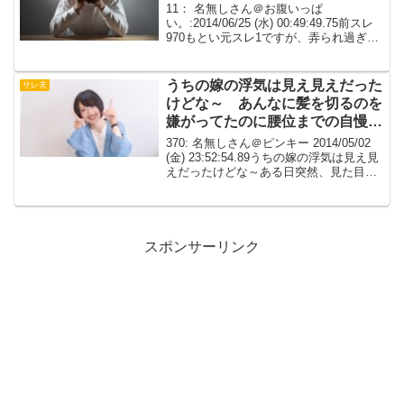
11： 名無しさん＠お腹いっぱ
い。:2014/06/25 (水) 00:49:49.75前スレ
970もとい元スレ1ですが、弄られ過ぎて
嬉し泣きしました不倫発覚から8ヶ月、や
っとくだらない事で笑みを浮かべられた
よありがとうな藻前ら・・・16：...
うちの嫁の浮気は見え見えだった
サレ夫
けどな～ あんなに髪を切るのを
嫌がってたのに腰位までの自慢の
髪を切って来るとは思わないし一
370: 名無しさん＠ピンキー 2014/05/02
瞬、嫁とは解らなかった！
(金) 23:52:54.89うちの嫁の浮気は見え見
えだったけどな～ある日突然、見た目真
面目そうな容姿の嫁が目を疑うくらいの
変身して帰って来たから見破った！371:
名無しさん＠ピンキー...
スポンサーリンク