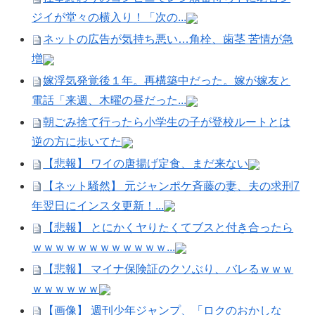
ジイが堂々の横入り！「次の...
ネットの広告が気持ち悪い…角栓、歯茎 苦情が急
増
嫁浮気発覚後１年。再構築中だった。嫁が嫁友と
電話「来週、木曜の昼だった...
朝ごみ捨て行ったら小学生の子が登校ルートとは
逆の方に歩いてた
【悲報】 ワイの唐揚げ定食、まだ来ない
【ネット騒然】 元ジャンポケ斉藤の妻、夫の求刑7
年翌日にインスタ更新！...
【悲報】 とにかくヤりたくてブスと付き合ったら
ｗｗｗｗｗｗｗｗｗｗｗｗ...
【悲報】 マイナ保険証のクソぶり、バレるｗｗｗ
ｗｗｗｗｗｗ
【画像】 週刊少年ジャンプ、「ロクのおかしな