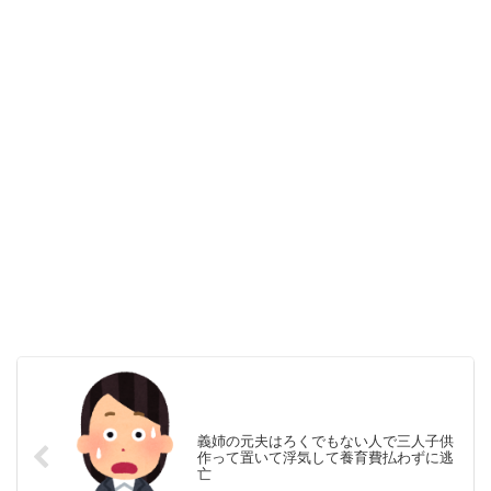
義姉の元夫はろくでもない人で三人子供
作って置いて浮気して養育費払わずに逃
亡