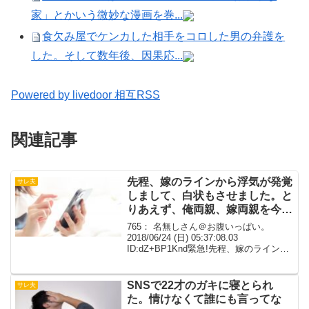
家」とかいう微妙な漫画を巻...
食欠み屋でケンカした相手をコロした男の弁護を
した。そして数年後、因果応...
Powered by livedoor 相互RSS
関連記事
先程、嫁のラインから浮気が発覚
サレ夫
しまして、白状もさせました。と
りあえず、俺両親、嫁両親を今日
招集します。
765： 名無しさん＠お腹いっぱい。
2018/06/24 (日) 05:37:08.03
ID:dZ+BP1Knd緊急!先程、嫁のラインか
ら浮気が発覚しまして、白状もさせまし
た。とりあえず、俺両親、嫁両親を今日
招集します。 嫁はもうすでに...
SNSで22才のガキに寝とられ
サレ夫
た。情けなくて誰にも言ってな