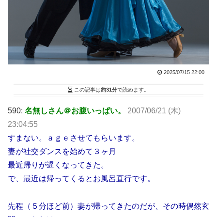
2025/07/15 22:00
この記事は
約31分
で読めます。
590:
名無しさん＠お腹いっぱい。
2007/06/21 (木)
23:04:55
すまない。ａｇｅさせてもらいます。
妻が社交ダンスを始めて３ヶ月
最近帰りが遅くなってきた。
で、最近は帰ってくるとお風呂直行です。
先程（５分ほど前）妻が帰ってきたのだが、その時偶然玄