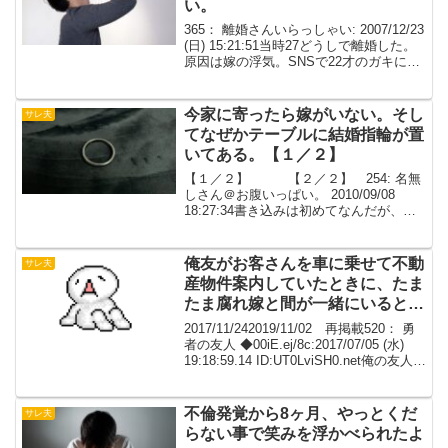
い。
365： 離婚さんいらっしゃい: 2007/12/23
(日) 15:21:51当時27どうしで離婚した。
原因は嫁の浮気。SNSで22才のガキに寝
とられた。携帯のメールを見て発覚した
んだが、相手の男のﾈ果や大事な場所の写
メも見てしまった。今...
今家に寄ったら嫁がいない。そし
サレ夫
てなぜかテーブルに結婚指輪が置
いてある。【１／２】
【１／２】 【２／２】 254: 名無
しさん＠お腹いっぱい。 2010/09/08
18:27:34書き込みは初めてなんだが、暇
なヤツ教えてくれないか。 9月の連休に
帰省するんだが、そこで会うらしいメー
ルを発見した。 「（自分の車で）ド...
俺友がお客さんを車に乗せて不動
サレ夫
産物件案内していたときに、たま
たま腐れ嫁と間が一緒にいるとこ
ろを見かけた
2017/11/242019/11/02 再掲載520： 勇
者の友人 ◆00iE.ej/8c:2017/07/05 (水)
19:18:59.14 ID:UT0LviSH0.net俺の友人の
話だが書き逃げる。 収入は知らんｗ俺
友 ３２歳 不...
不倫発覚から8ヶ月、やっとくだ
サレ夫
らない事で笑みを浮かべられたよ