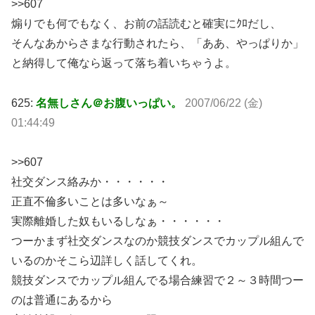
>>607
煽りでも何でもなく、お前の話読むと確実にｸﾛだし、
そんなあからさまな行動されたら、「ああ、やっぱりか」
と納得して俺なら返って落ち着いちゃうよ。
625:
名無しさん＠お腹いっぱい。
2007/06/22 (金)
01:44:49
>>607
社交ダンス絡みか・・・・・・
正直不倫多いことは多いなぁ～
実際離婚した奴もいるしなぁ・・・・・・
つーかまず社交ダンスなのか競技ダンスでカップル組んで
いるのかそこら辺詳しく話してくれ。
競技ダンスでカップル組んでる場合練習で２～３時間つー
のは普通にあるから