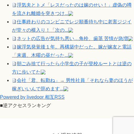
浮気夫とトメ「レスだったのは嫁のせい！」虚偽の噂
を流され離婚を突きつけ...
仕事終わりのコンビニでレジ順番待ち中に老害ジジイ
が堂々の横入り！「次の...
ネットの広告が気持ち悪い…角栓、歯茎 苦情が急増
嫁浮気発覚後１年。再構築中だった。嫁が嫁友と電話
「来週、木曜の昼だった...
朝ごみ捨て行ったら小学生の子が登校ルートとは逆の
方に歩いてた
会社「君、転勤ね」→ 男性社員「それなら妻のほうが
稼ぎいいんで辞めます...
Powered by livedoor 相互RSS
■逆アクセスランキング