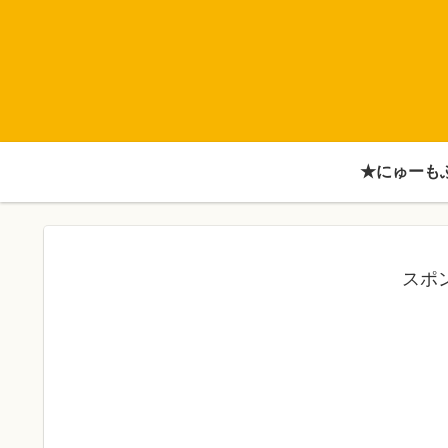
★にゅーも
スポ