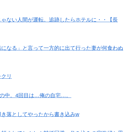
じゃない人間が運転。追跡したらホテルに・・【長
緒になる」と言って一方的に出て行った妻が何食わぬ
チクリ
車の中。4回目は…俺の自宅…。
叩き落としてやったから書き込みw