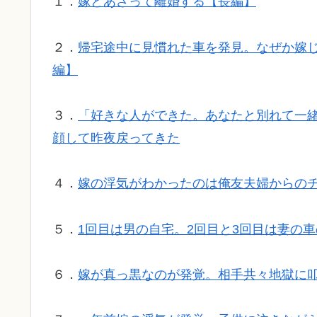
１．
嫁とあさって離婚する【長編】
２．
帰宅途中に見慣れた車を発見。なぜか嫁
編】
３．
「好きな人ができた。あなたと別れて一
顔して昨夜戻ってきた
４．
嫁の浮気がわかったのは俺友夫婦からの
５．
1回目は男の自宅。2回目と3回目は妻の
６．
嫁が真っ黒なのが発覚。相手共々地獄に