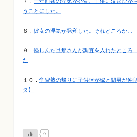
７．
一年前嫁の浮気が発覚。子供に泣きなが
うことにした。
８．
彼女の浮気が発覚した。それどころか…
９．
怪しんだ旦那さんが調査を入れたところ、
た
１０．
学習塾の帰りに子供達が嫁と間男が仲
タ】
0