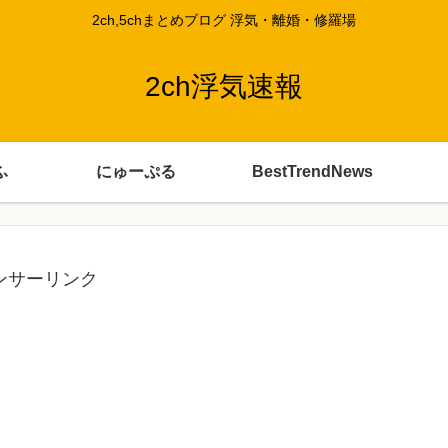
2ch,5chまとめブログ 浮気・離婚・修羅場
2ch浮気速報
ふ
にゅーぷる
BestTrendNews
ンサーリンク