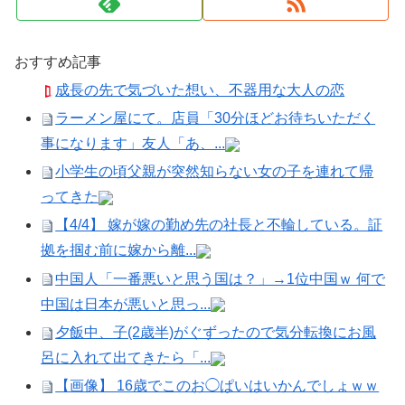
おすすめ記事
成長の先で気づいた想い、不器用な大人の恋
ラーメン屋にて。店員「30分ほどお待ちいただく
事になります」友人「あ、...
小学生の頃父親が突然知らない女の子を連れて帰
ってきた
【4/4】 嫁が嫁の勤め先の社長と不輪している。証
拠を掴む前に嫁から離...
中国人「一番悪いと思う国は？」→1位中国ｗ 何で
中国は日本が悪いと思っ...
夕飯中、子(2歳半)がぐずったので気分転換にお風
呂に入れて出てきたら「...
【画像】 16歳でこのお◯ぱいはいかんでしょｗｗ