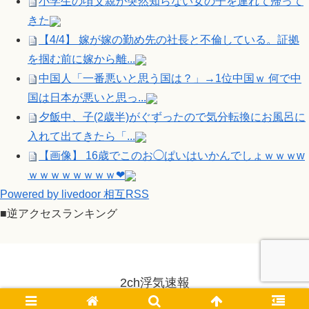
小学生の頃父親が突然知らない女の子を連れて帰って
きた
【4/4】 嫁が嫁の勤め先の社長と不倫している。証拠
を掴む前に嫁から離...
中国人「一番悪いと思う国は？」→1位中国ｗ 何で中
国は日本が悪いと思っ...
夕飯中、子(2歳半)がぐずったので気分転換にお風呂に
入れて出てきたら「...
【画像】 16歳でこのお◯ぱいはいかんでしょｗｗｗw
ｗｗｗｗｗｗｗｗ❤
Powered by livedoor 相互RSS
■逆アクセスランキング
2ch浮気速報
© 2014-2026 2ch浮気速報.