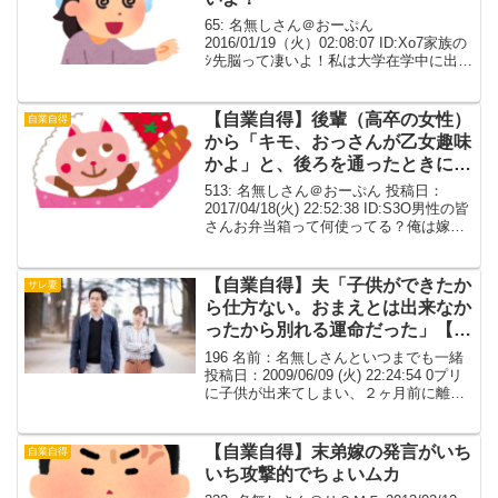
65: 名無しさん＠おーぷん
2016/01/19（火）02:08:07 ID:Xo7家族の
ｼ先脳って凄いよ！私は大学在学中に出会
った２５の男と２６で結婚して、計画的
にまだ子供を作っていない。妹はもめご
と起こして高校中退して、楽して稼ぐた
【自業自得】後輩（高卒の女性）
自業自得
め...
から「キモ、おっさんが乙女趣味
かよ」と、後ろを通ったときに聞
こえるように言われた。
513: 名無しさん＠おーぷん 投稿日：
2017/04/18(火) 22:52:38 ID:S3O男性の皆
さんお弁当箱って何使ってる？俺は嫁の
弁当箱。俺は給食と学食のある学校しか
行ってなかったけど、嫁は中学と高校が
給食も学食もなくてお弁当だ...
【自業自得】夫「子供ができたか
サレ妻
ら仕方ない。おまえとは出来なか
ったから別れる運命だった」【ざ
まぁ】
196 名前：名無しさんといつまでも一緒
投稿日：2009/06/09 (火) 22:24:54 0プリ
に子供が出来てしまい、２ヶ月前に離
婚。当方小梨ですが、それは計算して作
らなかっただけのこと。それを元夫も理
解し、話し合って決めたはずだっ...
【自業自得】末弟嫁の発言がいち
自業自得
いち攻撃的でちょいムカ