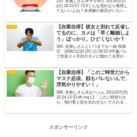
232: 名無しさん＠ＨＯＭＥ 2013/02/12
(火) 16:23:57.73 0こんな流れなら無視し
てもいいよね？末弟嫁の発言がいちいち
攻撃的でちょいムカ法事で実家に集まっ
た時に弟二人が「考えてみりゃ俺等が大
学行けたのってアニキが大...
【自業自得】彼女と別れて反省し
シタ夫
てるのに、ヨメは「早く離婚しよ
う」ばっかり。ひどくないか？
384: 名無しさんといつまでも一緒 投稿
日：2006/11/20 (月) 11:39:53 0不倫バレ
て別居３ヶ月目のヨメに惚れてる男がい
るヨメもいい気になってるのか、早く離
婚しよう、ばっかりこっちは彼女と別れ
て反省してるのに、ひどくない...
【自業自得】「このご時世だから
シタ夫
マスク必須、顔もバレないんで、
浮気やりやすい！」
388: 名無しさん＠おーぷん 20/12/07(月)
15:24:13 ID:dh.mq.L1「このご時世だか
ら、他の客と顔を合わせないで入れるよ
うになっている宿泊施設が増えた！」
「おまけにマスク必須だから顔もバレな
いんで、浮気やりやすい...
スポンサーリンク