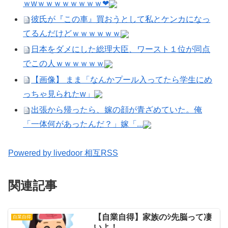
ｗwｗｗｗｗｗｗｗｗ❤
彼氏が『この車』買おうとして私とケンカになっ
てるんだけどｗｗｗｗｗｗ
日本をダメにした総理大臣、ワースト１位が同点
でこの人ｗｗｗｗｗｗ
【画像】 まま「なんかプール入ってたら学生にめ
っちゃ見られたw」
出張から帰ったら、嫁の顔が青ざめていた。俺
「一体何があったんだ？」嫁「...
Powered by livedoor 相互RSS
関連記事
【自業自得】家族のｼ先脳って凄
自業自得
いよ！