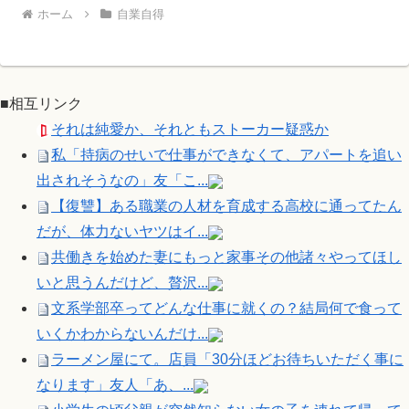
ホーム
自業自得
■相互リンク
それは純愛か、それともストーカー疑惑か
私「持病のせいで仕事ができなくて、アパートを追い
出されそうなの」友「こ...
【復讐】ある職業の人材を育成する高校に通ってたん
だが、体力ないヤツはイ...
共働きを始めた妻にもっと家事その他諸々やってほし
いと思うんだけど、贅沢...
文系学部卒ってどんな仕事に就くの？結局何で食って
いくかわからないんだけ...
ラーメン屋にて。店員「30分ほどお待ちいただく事に
なります」友人「あ、...