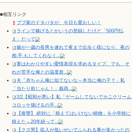
■相互リンク
ブブ家のドタバタが、今日も愛おしい！
ラインで稼げるとかいうの登録したけど「500円払
え」だって
嫁が一歳の長男を連れて夜まで出歩く様になり、夜の
相.手.もしてくれなく...
妻はわかりやすい愛情表現を求めるタイプ。でも、そ
れが苦手な俺との温度差...
夫「赤ちゃん俺に似てないな～本当に俺の子？」私
「当たり前じゃん！」義両...
2/2【昭和が悪い】私「ゲームしてないでカニクリーム
コロッケ揚げるの手...
【復讐】 絶対に「植えてはいけない植物」を小学校に
植えた→20年経って...
【クズ男】収入が低いせいでふられる事が多かったの