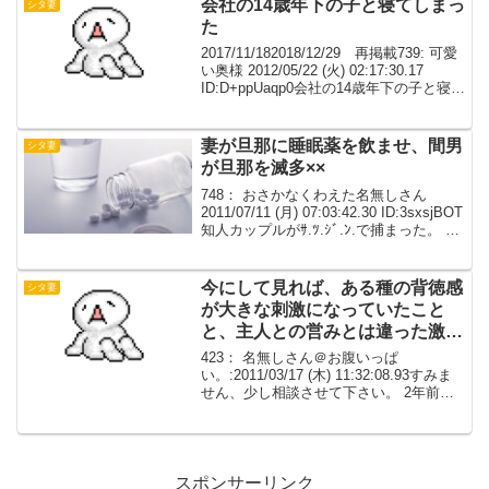
会社の14歳年下の子と寝てしまっ
シタ妻
た
2017/11/182018/12/29 再掲載739: 可愛
い奥様 2012/05/22 (火) 02:17:30.17
ID:D+ppUaqp0会社の14歳年下の子と寝て
しまった旦那とは会社が同じなので旦那
と彼は上司部下の関係
妻が旦那に睡眠薬を飲ませ、間男
シタ妻
が旦那を滅多××
748： おさかなくわえた名無しさん
2011/07/11 (月) 07:03:42.30 ID:3sxsjBOT
知人カップルがｻ.ﾂ.ｼﾞ.ﾝ.で捕まった。 物
凄く衝撃的で一時期不安定になった。
750： おさかなくわえた名無しさん
201...
今にして見れば、ある種の背徳感
シタ妻
が大きな刺激になっていたこと
と、主人との営みとは違った激し
い関係が媚薬のような効果があっ
423： 名無しさん＠お腹いっぱ
た
い。:2011/03/17 (木) 11:32:08.93すみま
せん、少し相談させて下さい。 2年前に
私の浮気が原因で主人と離婚になりまし
た。 当時私は29歳で、主人は34歳でし
た。 2歳の娘が一人います。 ...
スポンサーリンク