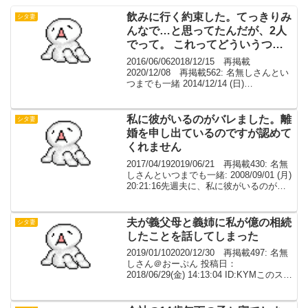
飲みに行く約束した。てっきりみ
シタ妻
んなで…と思ってたんだが、2人
でって。 これってどういうつも
りだろう？
2016/06/062018/12/15 再掲載
2020/12/08 再掲載562: 名無しさんとい
つまでも一緒 2014/12/14 (日)
00:59:36.25実家が近所の同級生に東京で
ばったり会って、正月地元に帰った時に
飲みに行く約...
私に彼がいるのがバレました。離
シタ妻
婚を申し出ているのですが認めて
くれません
2017/04/192019/06/21 再掲載430: 名無
しさんといつまでも一緒: 2008/09/01 (月)
20:21:16先週夫に、私に彼がいるのがバ
レました、バレ覚悟での朝帰りでした
が・・・離婚を申し出ているのですが認
めてくれ...
夫が義父母と義姉に私が億の相続
シタ妻
したことを話してしまった
2019/01/102020/12/30 再掲載497: 名無
しさん＠おーぷん 投稿日：
2018/06/29(金) 14:13:04 ID:KYMこのスレ
で書きこむのも今日で最後にする。父が
なくなって相続をした。母はもうなくな
ってるので一人...