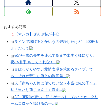
おすすめ記事
【マンガ】ぜんぶ私が中心
ラインで稼げるとかいうの登録したけど「500円払
え」だって
嫁が一歳の長男を連れて夜まで出歩く様になり、
夜の相.手.もしてくれなく...
妻はわかりやすい愛情表現を求めるタイプ。で
も、それが苦手な俺との温度差...
夫「赤ちゃん俺に似てないな～本当に俺の子？」
私「当たり前じゃん！」義両...
2/2【昭和が悪い】私「ゲームしてないでカニクリ
ームコロッケ揚げるの手...