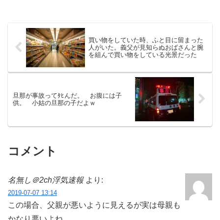
買い物をしていた時、ふと目に留まった
人がいた。義父が見知らぬおばさんと腕
を組んで買い物をしている光景だった
旦那が事故ってﾀﾋんだ。 お腹には子
供。 小姑の旦那の子だよｗ
コメント
名無し＠2ch浮気速報
より:
2019-07-07 13:14
この場合、父親が悪いように見えるが実は母親も
かなり悪いよね