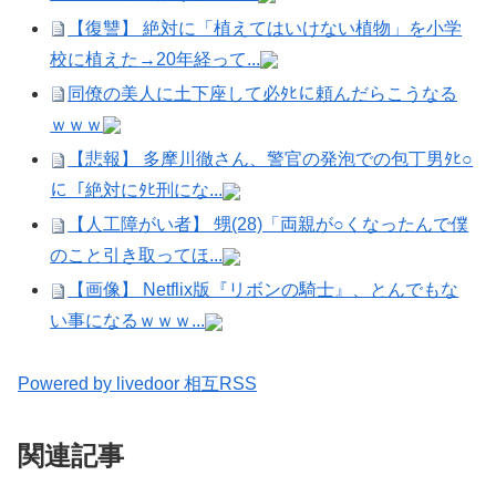
【復讐】 絶対に「植えてはいけない植物」を小学
校に植えた→20年経って...
同僚の美人に土下座して必ﾀﾋに頼んだらこうなる
ｗｗｗ
【悲報】 多摩川徹さん、警官の発泡での包丁男ﾀﾋ○
に「絶対にﾀﾋ刑にな...
【人工障がい者】 甥(28)「両親が○くなったんで僕
のこと引き取ってほ...
【画像】 Netflix版『リボンの騎士』、とんでもな
い事になるｗｗｗ...
Powered by livedoor 相互RSS
関連記事