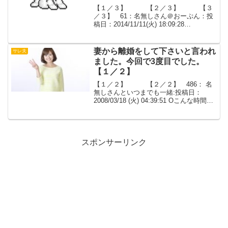
【１／３】 【２／３】 【３
／３】 61：名無しさん＠おーぷん：投
稿日：2014/11/11(火) 18:09:28
ID:tt2lQqQKq証拠はげっとした！移動す
るからレス遅れる。63：名無しさん＠お
ーぷん：投稿日：2014/1...
妻から離婚をして下さいと言われ
サレ夫
ました。今回で3度目でした。
【１／２】
【１／２】 【２／２】 486： 名
無しさんといつまでも一緒:投稿日：
2008/03/18 (火) 04:39:51 Oこんな時間に
はじめまして。3/16に妻から離婚をして
下さいと言われました。今回で3度目でし
た。1度目、2度目の際はな...
スポンサーリンク