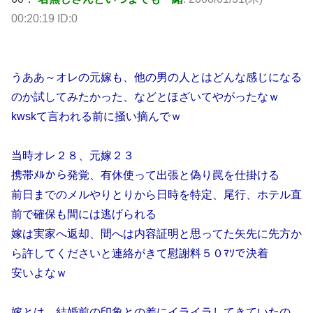
00:20:19 ID:0
うああ～オレの元嫁も、他の男の人とはどんな感じになる
のか試してみたかった、などとほざいてやがったなｗ
kwskて言われる前に掻い摘んでｗ
当時オレ２８、元嫁２３
携帯ﾒﾙから発覚、有休使って出張と偽り罠を仕掛ける
前日までのメルやりとりから日時を特定、尾行、ホテル直
前で確保も間には逃げられる
嫁は実家へ返却、間へは内容証明と思ってた矢先に先方か
ら許してくださいと連絡がきて慰謝料５０ﾏｿで決着
安いよなｗ
嫁とは、結婚前の印象との差にイライラしてきていたの