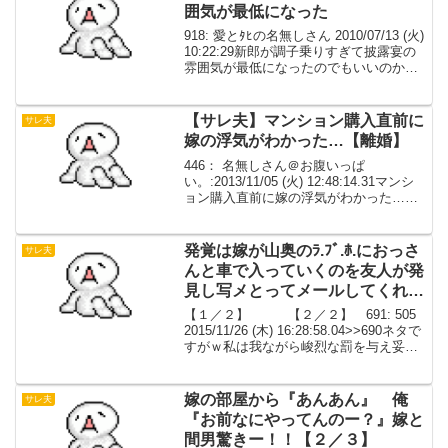
囲気が最低になった
918: 愛とﾀﾋの名無しさん 2010/07/13 (火)
10:22:29新郎が調子乗りすぎて披露宴の
雰囲気が最低になったのでもいいのか
な。 寒いかとも思うけど、まぁ、新郎の
自業自得っぽいのでこっちで… 同期（と
いってもお互い中途採用で...
【サレ夫】マンション購入直前に
サレ夫
嫁の浮気がわかった…【離婚】
446： 名無しさん＠お腹いっぱ
い。:2013/11/05 (火) 12:48:14.31マンシ
ョン購入直前に嫁の浮気がわかった…離
婚するつもりもなかったから証拠はない
が、昨日正直に言えばこれ以上追求しな
いで終わりにするって言ったんだけ
発覚は嫁が山奥のﾗ.ﾌﾞ.ﾎ.におっさ
サレ夫
ど、...
んと車で入っていくのを友人が発
見し写メとってメールしてくれた
【２／２】
【１／２】 【２／２】 691: 505
2015/11/26 (木) 16:28:58.04>>690ネタで
すがｗ私は我ながら峻烈な罰を与え妥協
をしなかったこと。相手の言い訳を聞か
なかったこと。元嫁が最初は自覚がなか
ったものの自覚して...
嫁の部屋から『あんあん』 俺
サレ夫
『お前なにやってんのー？』嫁と
間男驚きー！！【２／３】