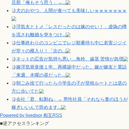
旦那「俺もそう思う」→...
犬のおやつ、人間が食べても美味しいｗｗｗｗｗｗｗ
浮気夫とトメ「レスだったのは嫁のせい！」虚偽の噂
を流され離婚を突きつけ...
仕事終わりのコンビニでレジ順番待ち中に老害ジジイ
が堂々の横入り！「次の...
ネットの広告が気持ち悪い…角栓、歯茎 苦情が急増
嫁浮気発覚後１年。再構築中だった。嫁が嫁友と電話
「来週、木曜の昼だった...
朝ごみ捨て行ったら小学生の子が登校ルートとは逆の
方に歩いてた
会社「君、転勤ね」→ 男性社員「それなら妻のほうが
稼ぎいいんで辞めます...
Powered by livedoor 相互RSS
■逆アクセスランキング