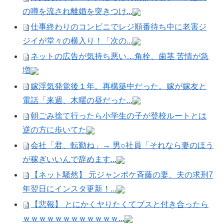
の噂を流され離婚を突きつけ...
仕事終わりのコンビニでレジ順番待ち中に老害ジ
ジイが堂々の横入り！「次の...
ネットの広告が気持ち悪い…角栓、歯茎 苦情が急
増
嫁浮気発覚後１年。再構築中だった。嫁が嫁友と
電話「来週、木曜の昼だった...
朝ごみ捨て行ったら小学生の子が登校ルートとは
逆の方に歩いてた
会社「君、転勤ね」→ 男○社員「それなら妻のほう
が稼ぎいいんで辞めます...
【ネット騒然】 元ジャンポケ斉藤の妻、夫の求刑7
年翌日にインスタ更新！...
【悲報】 とにかくヤりたくてブスと付き合ったら
ｗｗｗｗｗｗｗｗｗｗｗｗ...