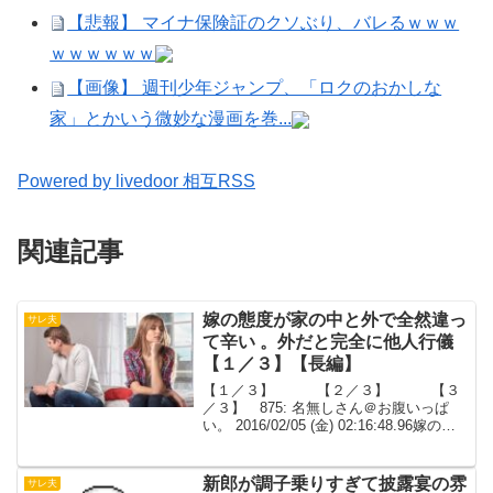
【悲報】 マイナ保険証のクソぶり、バレるｗｗｗ
ｗｗｗｗｗｗ
【画像】 週刊少年ジャンプ、「ロクのおかしな
家」とかいう微妙な漫画を巻...
Powered by livedoor 相互RSS
関連記事
嫁の態度が家の中と外で全然違っ
サレ夫
て辛い 。外だと完全に他人行儀
【１／３】【長編】
【１／３】 【２／３】 【３
／３】 875: 名無しさん＠お腹いっぱ
い。 2016/02/05 (金) 02:16:48.96嫁の態
度が家の中と外で全然違って辛い 外だと
完全に他人行儀で手も繋げないし下手に
話してもシカトされるし目...
新郎が調子乗りすぎて披露宴の雰
サレ夫