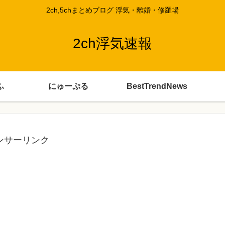
2ch,5chまとめブログ 浮気・離婚・修羅場
2ch浮気速報
ふ
にゅーぷる
BestTrendNews
ンサーリンク