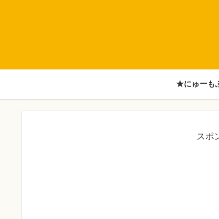
★にゅーも
スポ