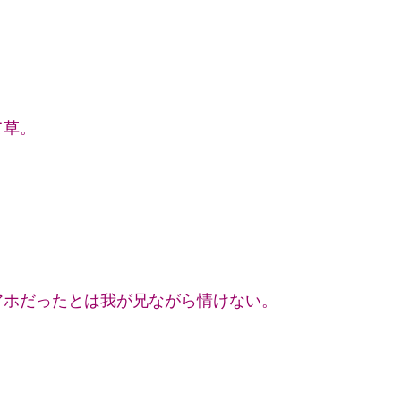
て草。
アホだったとは我が兄ながら情けない。