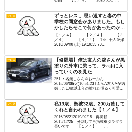
公開 【３／４】 2020/01/27
22:00 公開 【４／４】
2020/01/27 22:30 公開922: 610 ◆...
ずっとレス 。思い返すと妻の中
サレ夫
学校の同窓会がありました。もし
かしたらそこで何かあったのかも
知れません【３／４】
【１／４】 【２／４】 【３
／４】 【４／４】 175: 十人並嫁
2018/09/08 (土) 19:19:35.73
ID:mhufkdG70.net正直なところ嫁の日記
を読みたいですねたぶんそれに真実が書
いてあるのではない...
【修羅場】俺は友人の嫁さんが黒
サレ夫
塗りの外車に乗って、ラ○ホに入
っていくのを見た
251 ：名無しさん＠おーぷん
2015/06/09(火)10:51:23 ID:7qA友人Aが結
婚した10歳以上年の離れた明るく可愛い
嫁さんだった結婚式は盛大だった、友人
はハゲだが幸せそうに笑い泣きしてたな
んであんな若くて可愛い嫁さんが、と...
私19歳、既彼32歳。200万貸して
シタ妻
くれと言われました【１／４】
2016/08/212019/02/15 再掲載
2019/12/25 分割して再掲載※ダラダラ
長いです 【１／４】
2019/12/25 21:00 公開 【２／