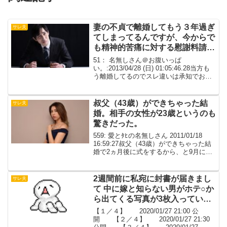
妻の不貞で離婚してもう３年過ぎ
サレ夫
てしまってるんですが、今からで
も精神的苦痛に対する慰謝料請求
は可能ですか?
51： 名無しさん＠お腹いっぱ
い。:2013/04/28 (日) 01:05:46.28当方も
う離婚してるのでスレ違いは承知でお聞
きしたいんですが、妻の不貞で離婚して
もう３年過ぎてしまってるんですが、今
からでも精神的苦痛に対する慰謝料請求
叔父（43歳）ができちゃった結
サレ夫
は...
婚。相手の女性が23歳というのも
驚きだった。
559: 愛とﾀﾋの名無しさん 2011/01/18
16:59:27叔父（43歳）ができちゃった結
婚で2ヵ月後に式をするから、と9月に連
絡が入る相手の女性が23歳というのも驚
きだった。あの大人しい叔父が若い子と
どこで知り合ったんだろうなん...
2週間前に私宛に封書が届きまし
サレ夫
て 中に嫁と知らない男がホテ○か
ら出てくる写真が3枚入っていま
した【２／４】
【１／４】 2020/01/27 21:00 公
開 【２／４】 2020/01/27 21:30