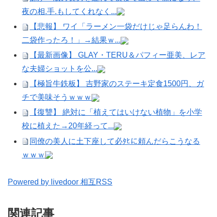
夜の相.手.もしてくれなく...
【悲報】 ワイ「ラーメン一袋だけじゃ足らんわ！
二袋作ったろ！」→結果ｗ...
【最新画像】 GLAY・TERU＆パフィー亜美、レア
な夫婦ショットを公...
【極旨牛鉄板】 吉野家のステーキ定食1500円、ガ
チで美味そうｗｗｗ
【復讐】 絶対に「植えてはいけない植物」を小学
校に植えた→20年経って...
同僚の美人に土下座して必ﾀﾋに頼んだらこうなる
ｗｗｗ
Powered by livedoor 相互RSS
関連記事