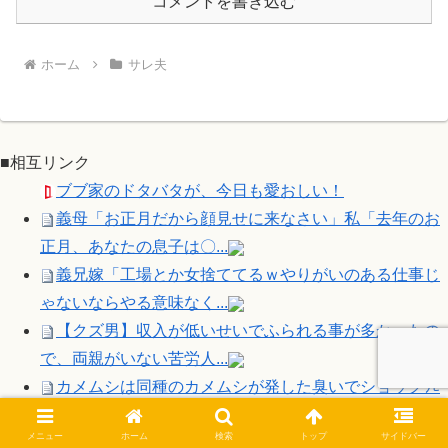
コメントを書き込む
ホーム
サレ夫
■相互リンク
ブブ家のドタバタが、今日も愛おしい！
義母「お正月だから顔見せに来なさい」私「去年のお
正月、あなたの息子は〇...
義兄嫁「工場とか女捨ててるｗやりがいのある仕事じ
ゃないならやる意味なく...
【クズ男】収入が低いせいでふられる事が多かったの
で、両親がいない苦労人...
カメムシは同種のカメムシが発した臭いでショックﾀﾋ
する事がある
メニュー
ホーム
検索
トップ
サイドバー
イラスト・漫画関係の仕事してるんだけど、「拾い物