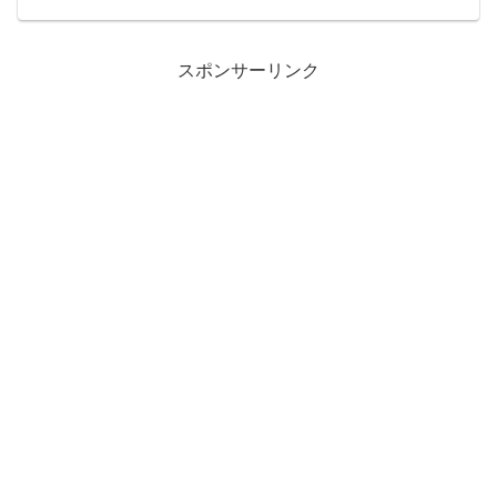
４】 2019/12/25 21:30 公開
【３／４】 2019...
スポンサーリンク