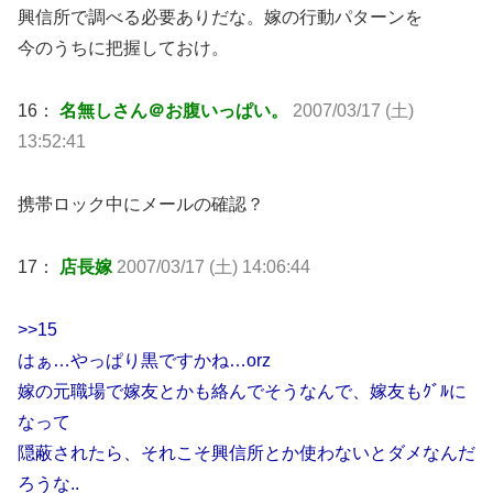
興信所で調べる必要ありだな。嫁の行動パターンを
今のうちに把握しておけ。
16：
名無しさん＠お腹いっぱい。
2007/03/17 (土)
13:52:41
携帯ロック中にメールの確認？
17：
店長嫁
2007/03/17 (土) 14:06:44
>>15
はぁ…やっぱり黒ですかね…orz
嫁の元職場で嫁友とかも絡んでそうなんで、嫁友もｸﾞﾙに
なって
隠蔽されたら、それこそ興信所とか使わないとダメなんだ
ろうな..