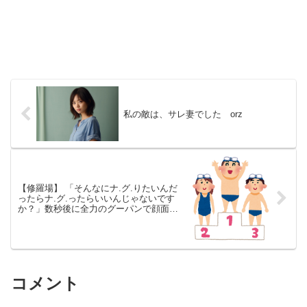
私の敵は、サレ妻でした orz
【修羅場】 「そんなにナ.グ.りたいんだ
ったらナ.グ.ったらいいんじゃないです
か？」数秒後に全力のグーパンで顔面を
ナ.グ.られた。 他、7/14～7/20 週間
TOP10
コメント