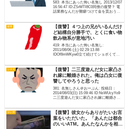
583: 本当にあった怖い名無し 2013/12/07
16:56:47 ID:ZSrMTI8C0同僚の復讐？ 電
話業務なんだが難癖つけて金を貰おうと
してくる乞食が結構多い 前にあった土下
座強要で捕まった女？みたいな奴は割り
とごろごろ居る ...
【復讐】４つ上の兄がいるんだけ
復讐
ど結構自分勝手で、とくに食い物
飲み物系が意地汚い
419: 本当にあった怖い名無し:
2011/08/06 (土) 02:29:13.88
IDOf8mWKyw0立て続けてショボくて悪
いけど中学の時の軽いのを。４つ上の兄
がいるんだけど結構自分勝手で、とくに
食い物飲み物系が意地汚い。俺が買っ...
【復讐】二三度遊んだ女に家凸さ
シタ夫
れ嫁に離婚された。俺は凸女に復
讐してやろうと思った
381: 名無しさん＠おーぷん: 投稿日：
2014/08/03(日) 15:09:46 ID:NsWUcyYo9
二三度遊んだ女に家凸され嫁に離婚され
た。 嫁は凸されたその日に実家、俺実
家、俺上司の奥さん（仲人だった）にチ
クリ俺が帰宅するとす...
【復讐】彼女からありがたいお言
サレ男
葉をいただいた。「あんたは都合
のいいATM。あんたなんかを相手