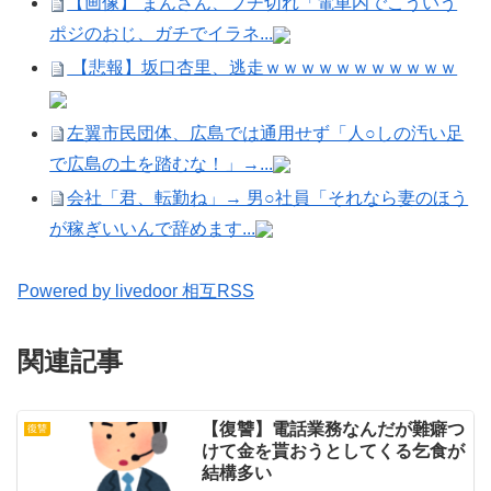
【画像】 まんさん、ブチ切れ「電車内でこういう
ポジのおじ、ガチでイラネ...
【悲報】坂口杏里、逃走ｗｗｗｗｗｗｗｗｗｗｗ
左翼市民団体、広島では通用せず「人○しの汚い足
で広島の土を踏むな！」→...
会社「君、転勤ね」→ 男○社員「それなら妻のほう
が稼ぎいいんで辞めます...
Powered by livedoor 相互RSS
関連記事
【復讐】電話業務なんだが難癖つ
復讐
けて金を貰おうとしてくる乞食が
結構多い