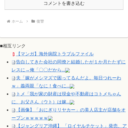
コメントを書き込む
ホーム
復讐
■相互リンク
【マンガ】海外病院トラブルファイル
告白してきた会社の同僚と結婚したが１か月たたずに
レスに→俺「〇〇だから...
夫「嫁がメシマズで困ってるんだよ。毎日つれーわ
ｗ」義両親「なに！食べに...
トメ「我が家の財産は現金や不動産はコトメちゃん
に、お父さん（ウト）は嫁...
【画像】「おにぎりリヤカー」の美人店主が店舗をオ
ープンｗｗｗｗｗ
【ジャングリア沖縄】 「ロイヤルチケット」発売、ア