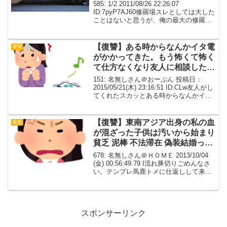
にしてやっただけ感謝しろ」【胸
585: 1/2 2011/08/26 22:26:07
糞→ざまぁ】
ID:7pyP7AJ60修羅場スレとしては大した
ことはないと思うが、俺の最大の修羅場
俺、修羅場スレとか読んでたから、何か
あった時のためにと思ってICレコーダー
買ったんだけど、実際、I...
【復讐】ある時からなんかイタ電
復讐
がかかってきた。もう怖くて怖く
て仕方なくなり友人に相談したら
「任せろ」と対応してくれた
151: 名無しさん＠おーぷん 投稿日：
2015/05/21(木) 23:16:51 ID:CLw友人がし
てくれたスカッとある時からなんかイタ
電がかかってきた無言だったりセクハラ
だったり色々あったがもう怖くて怖くて
仕方なくなり友人に相談した...
【復讐】東南アジア出身の私の血
復讐
が混ざった子供は汚いから始まり
貧乏 泥棒 不法滞在 偽装結婚って
罵るのが好きなトメ。
678: 名無しさん＠ＨＯＭＥ 2013/10/04
(金) 00:56:49.79 I流れ豚切りごめんなさ
い。テンプレ馬鹿トメに仕返しして来ま
した。東南アジア出身の私の血が混ざっ
た子供は汚いから始まり貧乏 泥棒 不法滞
在 偽装結婚って罵る...
スポンサーリンク