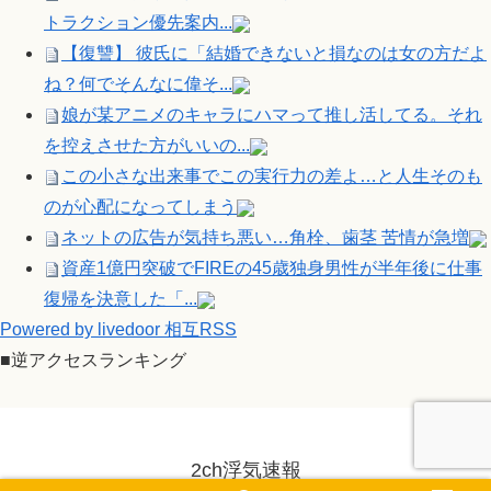
トラクション優先案内...
【復讐】 彼氏に「結婚できないと損なのは女の方だよ
ね？何でそんなに偉そ...
娘が某アニメのキャラにハマって推し活してる。それ
を控えさせた方がいいの...
この小さな出来事でこの実行力の差よ…と人生そのも
のが心配になってしまう
ネットの広告が気持ち悪い…角栓、歯茎 苦情が急増
資産1億円突破でFIREの45歳独身男性が半年後に仕事
復帰を決意した「...
Powered by livedoor 相互RSS
■逆アクセスランキング
2ch浮気速報