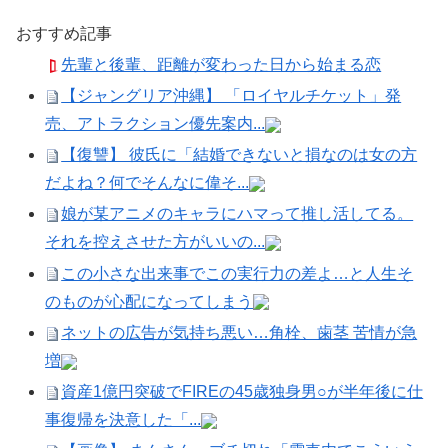
おすすめ記事
先輩と後輩、距離が変わった日から始まる恋
【ジャングリア沖縄】 「ロイヤルチケット」発
売、アトラクション優先案内...
【復讐】 彼氏に「結婚できないと損なのは女の方
だよね？何でそんなに偉そ...
娘が某アニメのキャラにハマって推し活してる。
それを控えさせた方がいいの...
この小さな出来事でこの実行力の差よ…と人生そ
のものが心配になってしまう
ネットの広告が気持ち悪い…角栓、歯茎 苦情が急
増
資産1億円突破でFIREの45歳独身男○が半年後に仕
事復帰を決意した「...