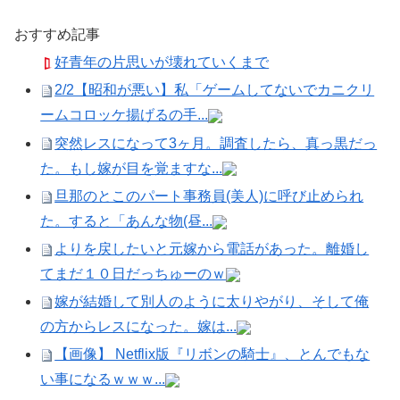
おすすめ記事
好青年の片思いが壊れていくまで
2/2【昭和が悪い】私「ゲームしてないでカニクリ
ームコロッケ揚げるの手...
突然レスになって3ヶ月。調査したら、真っ黒だっ
た。もし嫁が目を覚ますな...
旦那のとこのパート事務員(美人)に呼び止められ
た。すると「あんな物(昼...
よりを戻したいと元嫁から電話があった。離婚し
てまだ１０日だっちゅーのｗ
嫁が結婚して別人のように太りやがり、そして俺
の方からレスになった。嫁は...
【画像】 Netflix版『リボンの騎士』、とんでもな
い事になるｗｗｗ...