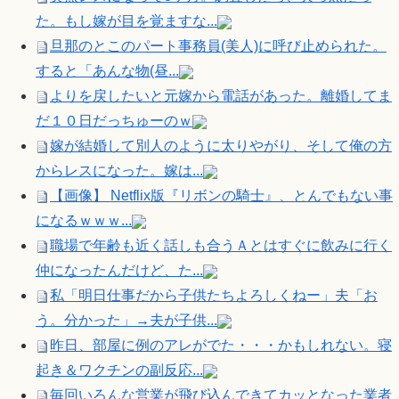
た。もし嫁が目を覚ますな...
旦那のとこのパート事務員(美人)に呼び止められた。
すると「あんな物(昼...
よりを戻したいと元嫁から電話があった。離婚してま
だ１０日だっちゅーのｗ
嫁が結婚して別人のように太りやがり、そして俺の方
からレスになった。嫁は...
【画像】 Netflix版『リボンの騎士』、とんでもない事
になるｗｗｗ...
職場で年齢も近く話しも合うＡとはすぐに飲みに行く
仲になったんだけど、た...
私「明日仕事だから子供たちよろしくねー」夫「お
う。分かった」→夫が子供...
昨日、部屋に例のアレがでた・・・かもしれない。寝
起き＆ワクチンの副反応...
毎回いろんな営業が飛び込んできてカッとなった業者