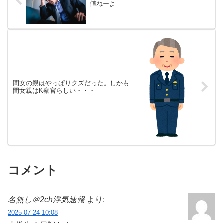
値ねーよ
間女の親はやっぱりクズだった。しかも
間女親はK察官らしい・・・
コメント
名無し＠2ch浮気速報
より:
2025-07-24 10:08