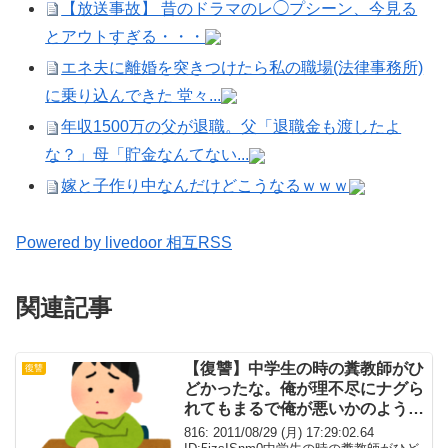
【放送事故】 昔のドラマのレ◯プシーン、今見る
とアウトすぎる・・・
エネ夫に離婚を突きつけたら私の職場(法律事務所)
に乗り込んできた 堂々...
年収1500万の父が退職。父「退職金も渡したよ
な？」母「貯金なんてない...
嫁と子作り中なんだけどこうなるｗｗｗ
Powered by livedoor 相互RSS
関連記事
【復讐】中学生の時の糞教師がひ
復讐
どかったな。俺が理不尽にナグら
れてもまるで俺が悪いかのように
言う
816: 2011/08/29 (月) 17:29:02.64