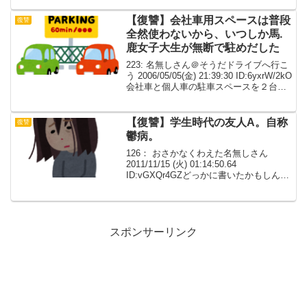
な花を大量に持ってお見舞いに行った。
花はゴミ箱に直行したざ...
【復讐】会社車用スペースは普段
復讐
全然使わないから、いつしか馬.
鹿女子大生が無断で駐めだした
223: 名無しさん＠そうだドライブへ行こ
う 2006/05/05(金) 21:39:30 ID:6yxrW/2kO
会社車と個人車の駐車スペースを２台分
月極で借りてるけど、会社車用スペース
は普段全然使わないから、いつしか馬.鹿
女子大生が無断...
【復讐】学生時代の友人A。自称
復讐
鬱病。
126： おさかなくわえた名無しさん
2011/11/15 (火) 01:14:50.64
ID:vGXQr4GZどっかに書いたかもしんな
いんだけど。学生時代の友人A。自称鬱
病。数年前に「鬱が治った!!」と吹聴しま
くっていたくせに「体調が悪...
スポンサーリンク