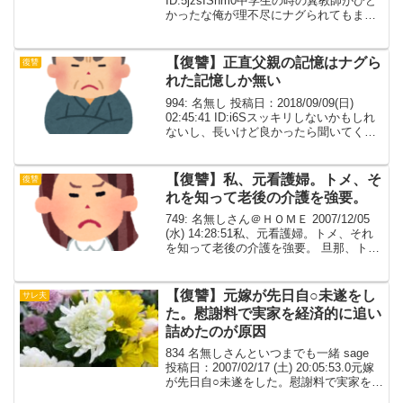
ID:5jzsISnm0中学生の時の糞教師がひど
かったな俺が理不尽にナグられてもまる
で俺が悪いかのように言う普段から態度
が悪いやつなのに自分も昔は悪だった的
なことを言うアホだっ...
【復讐】正直父親の記憶はナグら
復讐
れた記憶しか無い
994: 名無し 投稿日：2018/09/09(日)
02:45:41 ID:i6Sスッキリしないかもしれ
ないし、長いけど良かったら聞いてく
れ。俺は３人兄弟の末っ子(兄、姉、俺)
で、母は足に障害を持ちながらも俺達３
名を女手一つで育ててくれた...
【復讐】私、元看護婦。トメ、そ
復讐
れを知って老後の介護を強要。
749: 名無しさん＠ＨＯＭＥ 2007/12/05
(水) 14:28:51私、元看護婦。トメ、それ
を知って老後の介護を強要。 旦那、トメ
が私をいびってるのを知ってるので、介
護を拒否。それでも、いびるクセに介護
そしてついでに同居を強要。な...
【復讐】元嫁が先日自○未遂をし
サレ夫
た。慰謝料で実家を経済的に追い
詰めたのが原因
834 名無しさんといつまでも一緒 sage
投稿日：2007/02/17 (土) 20:05:53.0元嫁
が先日自○未遂をした。慰謝料で実家を経
済的に追い詰めたのが原因もちろん高価