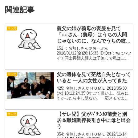
関連記事
義父の姉が義母の喪服を見て
サレ児
「○○さん（義母）はうちの人間
じゃないのに、なんでうちの紋を
着ているの」と言い出してビック
151 ：名無しさん＠おーぷん
リ。実は元々ｱ.ｲ.人で現内縁の
2018/01/12(金)20:16:33 ID:Qctうちはバツ
イチ同士再婚夫婦夫は子無しで私は二人
妻。
子連れ。お互いもう子供は出来ない。そ
れが気に入らなかった義両親（義父は夫
に子供が出来ると譲らず義母は自分の
父の遺体を見て茫然自失となって
サレ児
娘...
いると 一人の女性が入ってきた
425: 名無しさん＠ＨＯＭＥ 2013/05/30
(木) 10:11:24.35 0すごく長い上、読みに
くかったら申し訳ない。一応メモでまと
めてある。 一年前に父がなくなった。 ﾀ
ﾋ因は心臓発作。 父は金にすごく緩く、
母に大変苦労させて...
【サレ児】父がﾊﾟﾁ.ﾝｶｽ前妻と別
サレ児
居＆離婚調停長引き中に母と出会
う
354: 名無しさん＠ＨＯＭＥ 2012/11/14