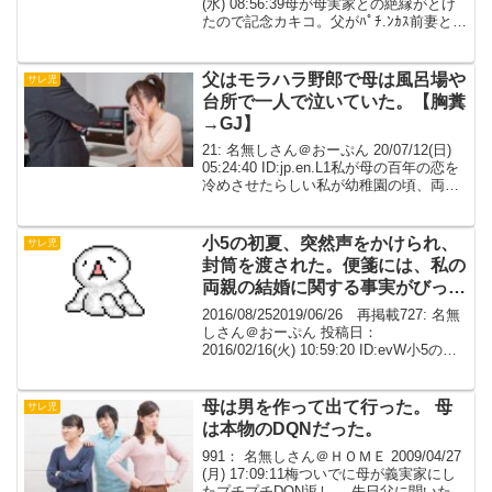
(水) 08:56:39母が母実家との絶縁がとけ
たので記念カキコ。父がﾊﾟﾁ.ﾝｶｽ前妻と別
居＆離婚調停長引き中に母と出会う。母
妊娠、自分を出産。これで母は実家と絶
縁された。
父はモラハラ野郎で母は風呂場や
サレ児
台所で一人で泣いていた。【胸糞
→GJ】
21: 名無しさん＠おーぷん 20/07/12(日)
05:24:40 ID:jp.en.L1私が母の百年の恋を
冷めさせたらしい私が幼稚園の頃、両親
は離婚しているその頃のことは、ほとん
ど覚えていない父の顔も写真でしか知ら
ないつき合っている時...
小5の初夏、突然声をかけられ、
サレ児
封筒を渡された。便箋には、私の
両親の結婚に関する事実がびっし
りと記されていた。
2016/08/252019/06/26 再掲載727: 名無
しさん＠おーぷん 投稿日：
2016/02/16(火) 10:59:20 ID:evW小5の初
夏、学校からの帰り道で、突然声をかけ
られた。40歳前とおぼしき、身なりの綺
麗な女性だっ...
母は男を作って出て行った。 母
サレ児
は本物のDQNだった。
991： 名無しさん＠ＨＯＭＥ 2009/04/27
(月) 17:09:11梅ついでに母が義実家にし
たプチプチDQN返し。 先日父に聞いたの