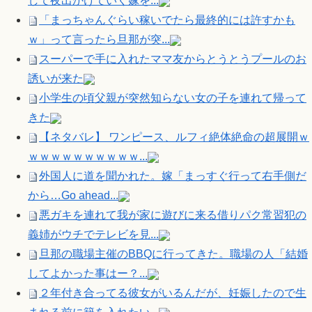
して夜出かけていく嫁を...
「まっちゃんぐらい稼いでたら最終的には許すかも
ｗ」って言ったら旦那が突...
スーパーで手に入れたママ友からとうとうプールのお
誘いが来た
小学生の頃父親が突然知らない女の子を連れて帰って
きた
【ネタバレ】 ワンピース、ルフィ絶体絶命の超展開ｗ
ｗｗｗｗｗｗｗｗｗｗ...
外国人に道を聞かれた。嫁「まっすぐ行って右手側だ
から…Go ahead...
悪ガキを連れて我が家に遊びに来る借りパク常習犯の
義姉がウチでテレビを見...
旦那の職場主催のBBQに行ってきた。職場の人「結婚
してよかった事はー？...
２年付き合ってる彼女がいるんだが、妊娠したので生