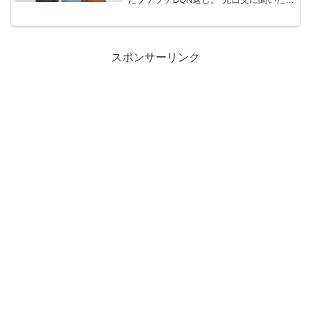
だが私が小さい時、母VSトメコトメがあ
ったらしい。 母がアパートのママ友数人
を招いていた時に、ウト...
スポンサーリンク