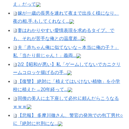
え」だって
嫁が一歳の長男を連れて夜まで出歩く様になり、
夜の相.手.もしてくれなく...
妻はわかりやすい愛情表現を求めるタイプ。で
も、それが苦手な俺との温度差...
夫「赤ちゃん俺に似てないな～本当に俺の子？」
私「当たり前じゃん！」義両...
2/2【昭和が悪い】私「ゲームしてないでカニクリ
ームコロッケ揚げるの手...
【復讐】 絶対に「植えてはいけない植物」を小学
校に植えた→20年経って...
同僚の美人に土下座して必ﾀﾋに頼んだらこうなる
ｗｗｗ
【悲報】 多摩川徹さん、警官の発泡での包丁男ﾀﾋ○
に「絶対にﾀﾋ刑にな...