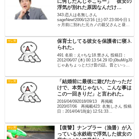
に何したんじゃこらー」 彼女の
浮気が別れた原因なんだけ
ど．．．【ワロタ】
343:恋人は名無しさん
sageNew!2006/12/16 (土) 07:23:00今日１
ヶ月前に別れた元カノの親父さんと昼過
ぎに会うことになった多分修羅場ると思
うんで報告するよそれにしても年寄りは
早起きだな344:恋人は名無しさんsag...
保育士してる彼女を保護者に寝.ﾄ.
サレ男
られた。
491 名前：え○ちな18.禁さん 投稿日：
2012/06/07 (木) 00:13:54.29 ID:j0buM/gJ0
じゃあちょっとだけ昔の話。昔といって
も去年だけど。保育士してる彼女の話。
２６歳顔はまあ、中の下くらいなんだけ
ど、愛想が...
「結婚前に最後に遊びたかっただ
サレ男
けで、本気じゃない、こんな事は
この一回きりだ」と言われた。
2016/04/092018/09/13 再掲載
2020/07/06 再掲載423: 名無しさん 投稿
日：2014/04/18(金) 12:51:33
ID:4ddDqxhPz２年前に結納までした女と
別れた。実家は、資格が必要な自営業を
して...
【復讐】ナンプラー（漁醤）が入
サレ男
っている水鉄砲で浮気した彼女の