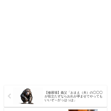
【修羅場】義父「おまえ（夫）の◯◯◯
が役立たずならおれが孕ませてやっても
いいぞ～がっはっは」