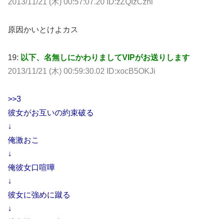
2013/11/21 (木) 00:57:07.20 ID:zZQIzCzhi
原因かいとけよカス
19:
以下、名無しにかわりましてVIPがお送りします
2013/11/21 (木) 00:59:30.02 ID:xocB5OKJi
>>3
彼女がお互いの約束破る
↓
俺激おこ
↓
俺彼女口喧嘩
↓
彼女に強めに蹴る
↓