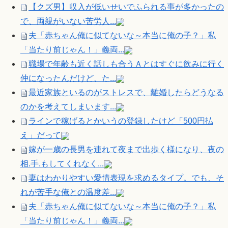
【クズ男】収入が低いせいでふられる事が多かったの
で、両親がいない苦労人...
夫「赤ちゃん俺に似てないな～本当に俺の子？」私
「当たり前じゃん！」義両...
職場で年齢も近く話しも合うＡとはすぐに飲みに行く
仲になったんだけど、た...
最近家族といるのがストレスで、離婚したらどうなる
のかを考えてしまいます...
ラインで稼げるとかいうの登録したけど「500円払
え」だって
嫁が一歳の長男を連れて夜まで出歩く様になり、夜の
相.手.もしてくれなく...
妻はわかりやすい愛情表現を求めるタイプ。でも、そ
れが苦手な俺との温度差...
夫「赤ちゃん俺に似てないな～本当に俺の子？」私
「当たり前じゃん！」義両...