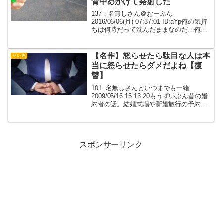
背中めがけて発射した
137：名無しさん＠おーぷん
2016/06/06(月) 07:37:01 ID:aYp俺の気持
ちは何時だって沈んだままなのだ…俺に
はかつて恋人が居たとても綺麗で美しい
女だった…しかしその女は俺のことを遊
び相手としか見ていなかったのださか
【名作】怒らせたら駄目な人は本
サレ男
の...
当に怒らせたらダメだよね【復
讐】
101: 名無しさんといつまでも一緒
2009/05/16 15:13:20もうずいぶん昔の婚
約者の話。結婚式場や新婚旅行の予約も
済んで両家同意の上で同棲中、いよいよ
来週は結納だと言うのに突然飲み会とか
で午前様。次の日も遅かったので、帰っ
て...
スポンサーリンク