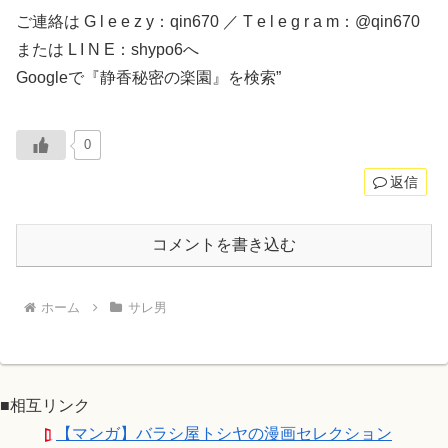
ご連絡は G l e e z y：qin670 ／ T e l e g r a m：@qin670
または L I N E：shypo6へ
Googleで『静香秘密の楽園』を検索”
0
返信
コメントを書き込む
ホーム
サレ男
■相互リンク
【マンガ】バラシ屋トシヤの漫画セレクション