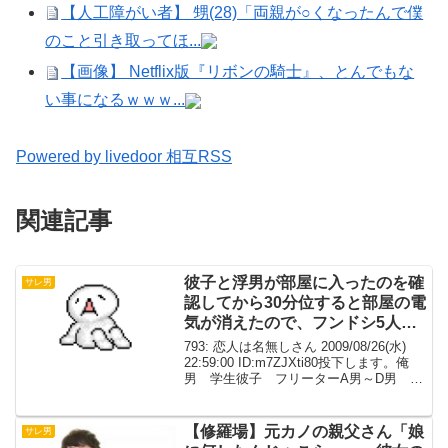
【人工障がい者】 甥(28)「両親が○くなったんで僕
のこと引き取ってほ...
【画像】 Netflix版『リボンの騎士』、とんでもな
い事になるｗｗｗ...
Powered by livedoor 相互RSS
関連記事
彼子と浮男が部屋に入ったのを確
サレ男
認してから30分位すると部屋の電
気が消えたので、フンドシ5人と
凸
793: 恋人は名無しさん 2009/08/26(水)
22:59:00 ID:m7ZJXti80投下します。俺
男 学生彼子 フリーターA男～D男 大
学友人浮男 ちゃらちゃらした感じ 彼子
とは大学に入ってからバイトで知り合っ
た子。俺から告白...
【修羅場】元カノの親父さん「娘
サレ男