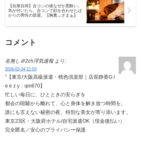
【自業自得】合コンの後なぜか悪酔い。
気が付いたら、合コンで顔を合わせたば
かりの男性の部屋。【胸糞→ざまぁ】
コメント
名無し＠2ch浮気速報
より:
2026-02-24 21:03
“【東京/大阪高級派遣・桃色倶楽部｜店長静香G l
e e z y：qin670】
忙しい毎日に、ひとときの安らぎを
都会の喧騒から離れて、心と身体を解き放つ時間を。
誰にも言えない秘密の夜、特別な美女が寄り添います。
東京23区・大阪府ホテル/自宅派遣OK（現金後払い）
完全匿名／安心のプライバシー保護