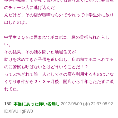
事件が発生、で学校で言われてる通り近くにあった弁当屋
のチェーン店に逃げ込んだ
んだけど、その店が喧嘩なら外でやれって中学生外に放り
出したのよ。
中学生ＤＱＮに囲まれてポコポコ、鼻の骨折られたらし
い。
その結果、その話を聞いた地域住民が
助けを求めてきた子供を追い出し、店の前でボコられてる
のに警察も呼ばないとはどういうことだ！？
ってぶちぎれて誰一人としてその店を利用するものはいな
くなり事件から２～３ヶ月後、開店から半年もたたずに潰
れてた。
150:
本当にあった怖い名無し
2012/05/09 (水) 22:37:08.92
IDXlVUHgFW0