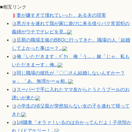
■相互リンク
妻が嫌すぎて壊れていった、ある夫の現実
悪ガキを連れて我が家に遊びに来る借りパク常習犯の
義姉がウチでテレビを見...
旦那の職場主催のBBQに行ってきた。職場の人「結婚
してよかった事はー？...
俺「いただきます」ﾊﾟｸｯ 俺「う…」嫁「じゃ、私も
いただきまーす」俺...
同じ職場の彼氏が「〇〇さん結婚しないんすかー？
ｗ」 「あ、無理かーｗ相...
スーパーで手に入れたママ友からとうとうプールのお
誘いが来た
小学生の頃父親が突然知らない女の子を連れて帰って
きた
1/4隣奥「オラァ！いるのは分かってんだよ！子供預か
れ！(ドアケリー！...