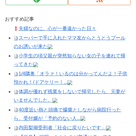
おすすめ記事
夫婦なのに、心が一番遠かった日々
スーパーで手に入れたママ友からとうとうプール
のお誘いが来た
小学生の頃父親が突然知らない女の子を連れて帰
ってきた
1/4隣奥「オラァ！いるのは分かってんだよ！子供
預かれ！(ドアケリー！...
体調が優れず残業をしないで帰宅したら、元妻が
いませんでした。
40度近い熱と頭痛で朦朧としながら病院行った
ら、受付嬢が「予約のない人...
内田梨瑚受刑者「社会に戻りたいです」