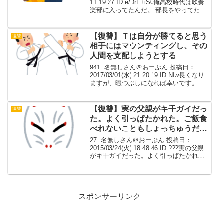
11:19:27 ID:e/DrF+iS0俺高校時代は吹奏
楽部に入ってたんだ。 部長をやってたん
だけど、ある時ミーティングで 顧問に
「あんた今日で部長やめてくれ」って言
われたんだ。 大...
【復讐】Ｔは自分が勝てると思う
復讐
相手にはマウンティングし、その
人間を支配しようとする
941: 名無しさん＠おーぷん 投稿日：
2017/03/01(水) 21:20:19 ID:NIw長くなり
ますが、暇つぶしになれば幸いです。高
校時代にＴと言う男とクラスで一緒にな
った。このＴと言う男、体格も力も恵ま
れ＋中学までフルコン空手の...
【復讐】実の父親がキ千ガイだっ
復讐
た。よく引っぱたかれた。ご飯食
べれないこともしょっちゅうだっ
た。
27: 名無しさん＠おーぷん 投稿日：
2015/03/24(火) 18:48:46 ID:???実の父親
がキ千ガイだった。よく引っぱたかれ
た。ご飯食べれないこともしょっちゅう
だった。母はある日消えた。父親が大声
で「どこ行ったー！」って喚きな...
スポンサーリンク