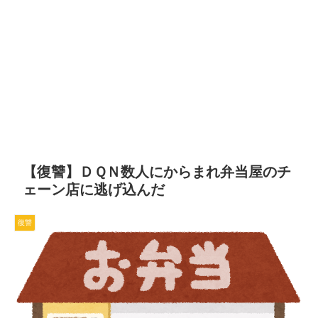
【復讐】ＤＱＮ数人にからまれ弁当屋のチ
ェーン店に逃げ込んだ
復讐