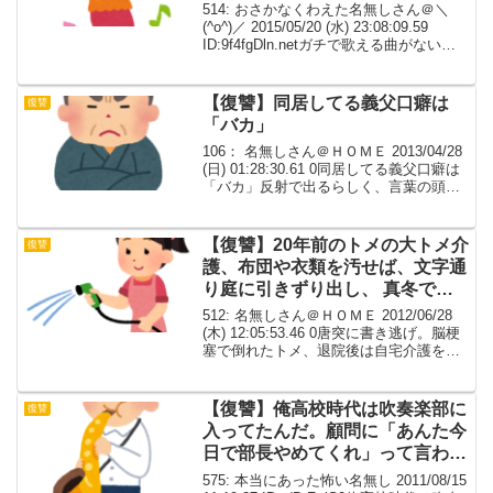
514: おさかなくわえた名無しさん＠＼
(^o^)／ 2015/05/20 (水) 23:08:09.59
ID:9f4fgDln.netガチで歌える曲がない
（せいぜいボカロとアニソン数曲）って
言ってるのにしょっちゅうカラオケに誘
ってくる人...
【復讐】同居してる義父口癖は
復讐
「バカ」
106： 名無しさん＠ＨＯＭＥ 2013/04/28
(日) 01:28:30.61 0同居してる義父口癖は
「バカ」反射で出るらしく、言葉の頭に
しょっちゅうつけてくるさらに放送禁止
用語も平気で使うし義母(良トメ)の失敗を
みつけては、どんなさ...
【復讐】20年前のトメの大トメ介
復讐
護、布団や衣類を汚せば、文字通
り庭に引きずり出し、 真冬でも
ホースで水をジャージャーかけて
512: 名無しさん＠ＨＯＭＥ 2012/06/28
た。
(木) 12:05:53.46 0唐突に書き逃げ。脳梗
塞で倒れたトメ、退院後は自宅介護をご
希望らしい。ウト＆コトメ＆旦那「法律
はどうあれ、普通は嫁が見るもんだ！」
ついに来た！このときを待...
【復讐】俺高校時代は吹奏楽部に
復讐
入ってたんだ。顧問に「あんた今
日で部長やめてくれ」って言われ
たんだ。
575: 本当にあった怖い名無し 2011/08/15