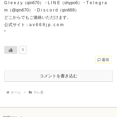
G l e e z y（qin670）・L I N E（shypo6）・T e l e g r a
m（@qin670）・D i s c o r d（qin669）
どこからでもご連絡いただけます。
公式サイト：a v 6 6 9 j p . c o m
“
0
返信
コメントを書き込む
ホーム
サレ妻