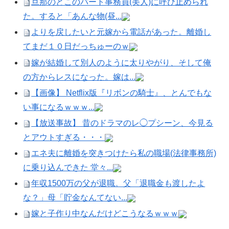
旦那のとこのパート事務員(美人)に呼び止められ
た。すると「あんな物(昼...
よりを戻したいと元嫁から電話があった。離婚し
てまだ１０日だっちゅーのｗ
嫁が結婚して別人のように太りやがり、そして俺
の方からレスになった。嫁は...
【画像】 Netflix版『リボンの騎士』、とんでもな
い事になるｗｗｗ...
【放送事故】 昔のドラマのレ◯プシーン、今見る
とアウトすぎる・・・
エネ夫に離婚を突きつけたら私の職場(法律事務所)
に乗り込んできた 堂々...
年収1500万の父が退職。父「退職金も渡したよ
な？」母「貯金なんてない...
嫁と子作り中なんだけどこうなるｗｗｗ