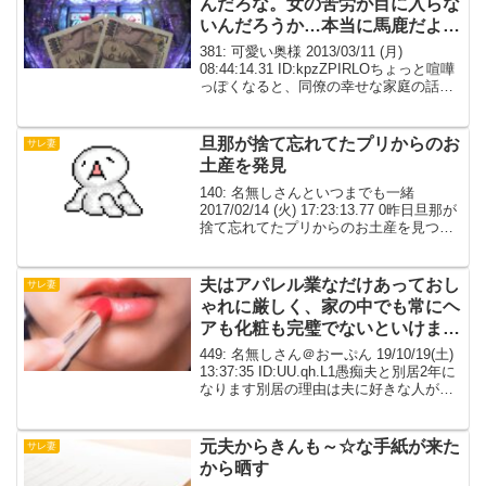
んだろな。女の苦労が目に入らな
いんだろうか…本当に馬鹿だよな
ぁ…
381: 可愛い奥様 2013/03/11 (月)
08:44:14.31 ID:kpzZPIRLOちょっと喧嘩
っぽくなると、同僚の幸せな家庭の話を
出してくるシタ。 会社の後輩の家庭は赤
ちゃんがいて、貧乏でも夫婦でおかずを
半分こして食べたり...
旦那が捨て忘れてたプリからのお
サレ妻
土産を発見
140: 名無しさんといつまでも一緒
2017/02/14 (火) 17:23:13.77 0昨日旦那が
捨て忘れてたプリからのお土産を見つけ
てまたやってしまった。一人で捨てたい
という旦那に今目の前で一緒に捨てろと
責めてしまった。なんか一緒に...
夫はアパレル業なだけあっておし
サレ妻
ゃれに厳しく、家の中でも常にヘ
アも化粧も完璧でないといけませ
んでした
449: 名無しさん＠おーぷん 19/10/19(土)
13:37:35 ID:UU.qh.L1愚痴夫と別居2年に
なります別居の理由は夫に好きな人がで
きたというもの頭を冷やしたいからと夫
が実家に帰りました当時は夫が大好きだ
ったから本当に悲し...
元夫からきんも～☆な手紙が来た
サレ妻
から晒す