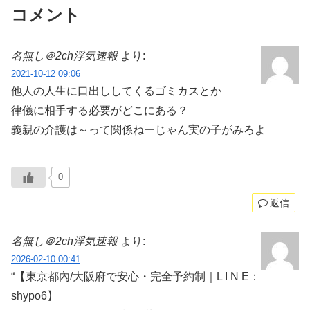
コメント
名無し＠2ch浮気速報
より:
2021-10-12 09:06
他人の人生に口出ししてくるゴミカスとか
律儀に相手する必要がどこにある？
義親の介護は～って関係ねーじゃん実の子がみろよ
0
返信
名無し＠2ch浮気速報
より:
2026-02-10 00:41
“【東京都內/大阪府で安心・完全予約制｜L I N E：
shypo6】