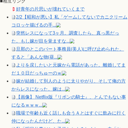
■相互リンク
好青年の片思いが壊れていくまで
2/2【昭和が悪い】私「ゲームしてないでカニクリーム
コロッケ揚げるの手...
突然レスになって3ヶ月。調査したら、真っ黒だっ
た。もし嫁が目を覚ますな...
旦那のとこのパート事務員(美人)に呼び止められた。
すると「あんな物(昼...
よりを戻したいと元嫁から電話があった。離婚してま
だ１０日だっちゅーのｗ
嫁が結婚して別人のように太りやがり、そして俺の方
からレスになった。嫁は...
【画像】 Netflix版『リボンの騎士』、とんでもない事
になるｗｗｗ...
職場で年齢も近く話しも合うＡとはすぐに飲みに行く
仲になったんだけど、た...