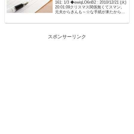
161: 1/3 ◆ewiqLO6nB2 : 2010/12/21 (火)
20:01:09クリスマス関係無くてスマン。
元夫からきんも～☆な手紙が来たから晒
す。離婚原因は夫の浮気。発覚はありが
ちな感じだけど携帯メール。私の稼ぎ670
万ぐらい...
スポンサーリンク