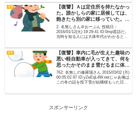
しょぼいながらも何とかやってるおかげ
さまで最近少し忙...
【復讐】Ａは定住所を持たなかっ
復讐
た。誰かしらの家に居候しては、
飽きたら別の家に移っていた。Ａ
はスナフキンのような旅人でもあ
2: 名無しさん＠おーぷん 投稿日：
った。
2016/01/12(火) 19:29:41 ID:0mp昔話だ。
当時を知る人には大体年代がわかると思
う。友人Ａは俺らの大学時代の友人。Ａ
は定住所を持たなかった。誰かしらの家
に居候しては、飽きたら別の家に...
【復讐】車内に毛が生えた趣味の
復讐
悪い軽自動車が入ってきて、何を
思ったかそのまま雪だるまに体当
たりした！！ ギャン泣きする子
762: 名無しの修羅場さん 2015/03/02 (月)
供達
00:05:02.97 ID:yZeEqL4W.netじゃあ俺は
この冬の話を投下雪が結構積もった日に
近所の子供達と一緒に雪遊びをする事に
なった、監督役は俺と友人のAとBの三人
公園の...
スポンサーリンク