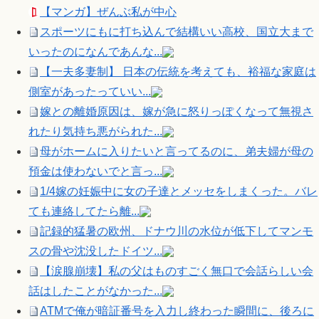
【マンガ】ぜんぶ私が中心
スポーツにもに打ち込んで結構いい高校、国立大まで
いったのになんであんな...
【一夫多妻制】 日本の伝統を考えても、裕福な家庭は
側室があったっていい...
嫁との離婚原因は、嫁が急に怒りっぽくなって無視さ
れたり気持ち悪がられた...
母がホームに入りたいと言ってるのに、弟夫婦が母の
預金は使わないでと言っ...
1/4嫁の妊娠中に女の子達とメッセをしまくった。バレ
ても連絡してたら離...
記録的猛暑の欧州、ドナウ川の水位が低下してマンモ
スの骨や沈没したドイツ...
【涙腺崩壊】私の父はものすごく無口で会話らしい会
話はしたことがなかった...
ATMで俺が暗証番号を入力し終わった瞬間に、後ろに