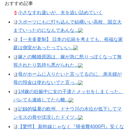
おすすめ記事
小さなすれ違いが、夫を追い詰めていく
スポーツにもに打ち込んで結構いい高校、国立大
までいったのになんであんな...
【一夫多妻制】 日本の伝統を考えても、裕福な家
庭は側室があったっていい...
嫁との離婚原因は、嫁が急に怒りっぽくなって無
視されたり気持ち悪がられた...
母がホームに入りたいと言ってるのに、弟夫婦が
母の預金は使わないでと言っ...
1/4嫁の妊娠中に女の子達とメッセをしまくった。
バレても連絡してたら離...
記録的猛暑の欧州、ドナウ川の水位が低下してマ
ンモスの骨や沈没したドイツ...
【驚愕】 新幹線じゃなく『帰省費4000円』安くな