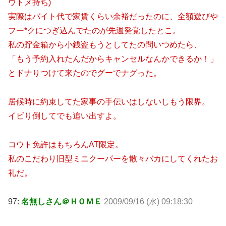
ウトメ持ち)
実際はバイト代で家賃くらい余裕だったのに、全額遊びや
フー*クにつぎ込んでたのが先週発覚したとこ。
私の貯金箱から小銭盗もうとしてたの問いつめたら、
「もう予約入れたんだからキャンセルなんかできるか！」
とドナりつけて来たのでグーでナグった。
居候時に約束してた家事の手伝いはしないしもう限界。
イビり倒してでも追い出すよ。
コウト免許はもちろんAT限定。
私のこだわり旧型ミニクーパーを散々バカにしてくれたお
礼だ。
97:
名無しさん＠ＨＯＭＥ
2009/09/16 (水) 09:18:30