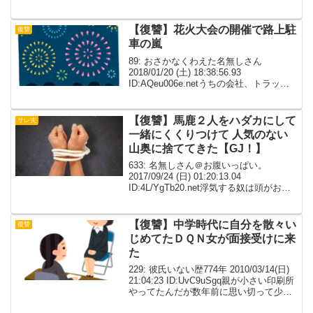
の同大学同学年、違う学部の彼氏がいた
んだが 卒業後に彼氏が東京に就職が決ま
り、私はそのまま地方に残...
【復讐】花火大会の開催で路上駐
復讐
車の嵐
89: おさかなくわえた名無しさん
2018/01/20 (土) 18:38:56.93
ID:AQeu006e.netうちの会社、トラック
とか重機たくさん持ってるからかなり広
い駐車場がある。 地方都市の中心部に割
と近いけど周りにコインパ...
【復讐】馬鹿２人をハダカにして
サレ夫
一緒にくくりつけて 人気のない
山奥に捨ててきた【GJ！】
633: 名無しさん＠お腹いっぱい。
2017/09/24 (日) 01:20:13.04
ID:4L/YgTb20.net浮気する奴は頭がおか
しい 発覚しても嘘を突き通そうとする
「嘘も突き通せば真実になる」って名言
のつもりでドヤ顔してる...
【復讐】中学時代に自分を散々い
復讐
じめてたＤＱＮ女が面接受けに来
た
229: 彼氏いない歴774年 2010/03/14(日)
21:04:23 ID:UvC9uSgq親が小さい印刷所
やってたんだが数年前に思い切って少し
大きい工場にした従業員も何人か入れて