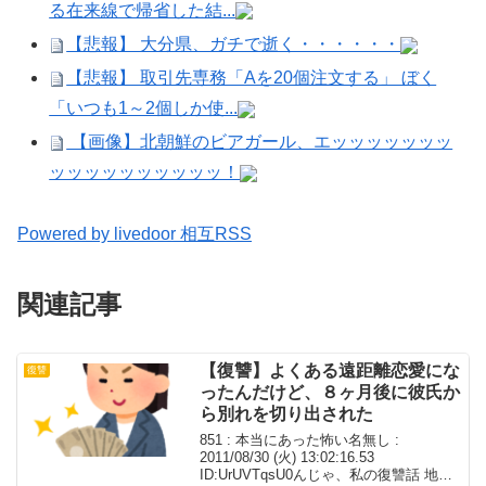
る在来線で帰省した結...
【悲報】 大分県、ガチで逝く・・・・・・
【悲報】 取引先専務「Aを20個注文する」 ぼく
「いつも1～2個しか使...
【画像】北朝鮮のビアガール、エッッッッッッッ
ッッッッッッッッッッ！
Powered by livedoor 相互RSS
関連記事
【復讐】よくある遠距離恋愛にな
復讐
ったんだけど、８ヶ月後に彼氏か
ら別れを切り出された
851 : 本当にあった怖い名無し :
2011/08/30 (火) 13:02:16.53
ID:UrUVTqsU0んじゃ、私の復讐話 地方