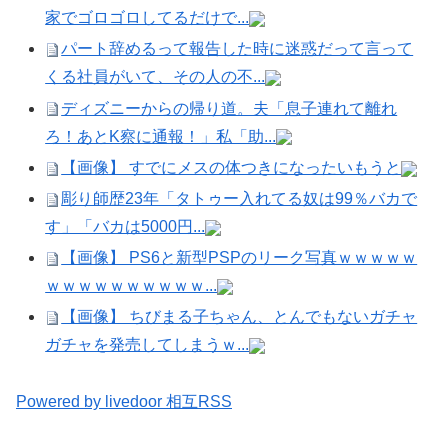
家でゴロゴロしてるだけで...
パート辞めるって報告した時に迷惑だって言って
くる社員がいて、その人の不...
ディズニーからの帰り道。夫「息子連れて離れ
ろ！あとK察に通報！」私「助...
【画像】 すでにメスの体つきになったいもうと
彫り師歴23年「タトゥー入れてる奴は99％バカで
す」「バカは5000円...
【画像】 PS6と新型PSPのリーク写真ｗｗｗｗｗ
ｗｗｗｗｗｗｗｗｗｗ...
【画像】 ちびまる子ちゃん、とんでもないガチャ
ガチャを発売してしまうｗ...
Powered by livedoor 相互RSS