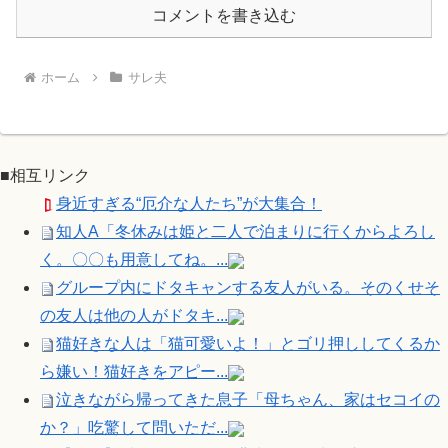
コメントを書き込む
ホーム
サレ夫
■相互リンク
身近すぎる“厄介な人たち”が大集合！
知人A「冬休みは姫と二人で泊まりに行くからよろし
く。〇〇も用意してね。...
グループ内にドタキャンする友人がいる。そのくせそ
の友人は他の人がドタキ...
猫好きな人は「猫可愛いよ！」とゴリ押ししてくるか
ら嫌い！猫好きをアピー...
泣きながら帰ってきた息子「母ちゃん、家はセコイの
か？」吃驚して問いただ...