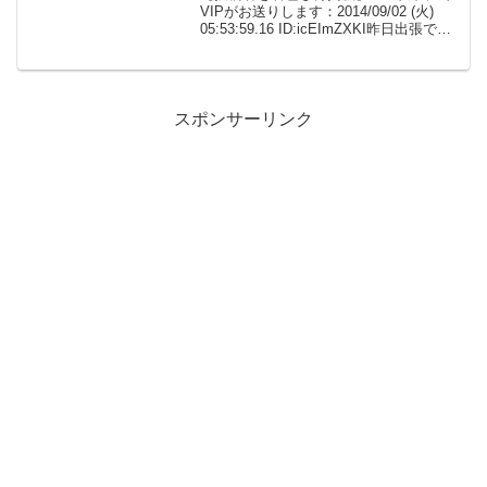
VIPがお送りします：2014/09/02 (火)
05:53:59.16 ID:icEImZXKI昨日出張で早
めに家に帰ってきたんだが何故か兄貴が
嫁と全ﾈ果でベッドで寝てた嫁と兄貴は寝
てたからそのまま...
スポンサーリンク