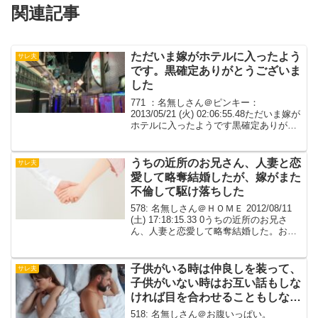
関連記事
ただいま嫁がホテルに入ったよう
サレ夫
です。黒確定ありがとうございま
した
771 ：名無しさん＠ピンキー：
2013/05/21 (火) 02:06:55.48ただいま嫁が
ホテルに入ったようです黒確定ありがと
うございました772 ：名無しさん＠ピン
キー：2013/05/21 (火) 07:01:47.56くわし
く7...
うちの近所のお兄さん、人妻と恋
サレ夫
愛して略奪結婚したが、嫁がまた
不倫して駆け落ちした
578: 名無しさん＠ＨＯＭＥ 2012/08/11
(土) 17:18:15.33 0うちの近所のお兄さ
ん、人妻と恋愛して略奪結婚した。お兄
さんは初婚。嫁は女の子一人を連れてき
た。それから二人女の子ができてジジバ
バが3人の子を育てていた。...
子供がいる時は仲良しを装って、
サレ夫
子供がいない時はお互い話もしな
ければ目を合わせることもしな
い。
518: 名無しさん＠お腹いっぱい。