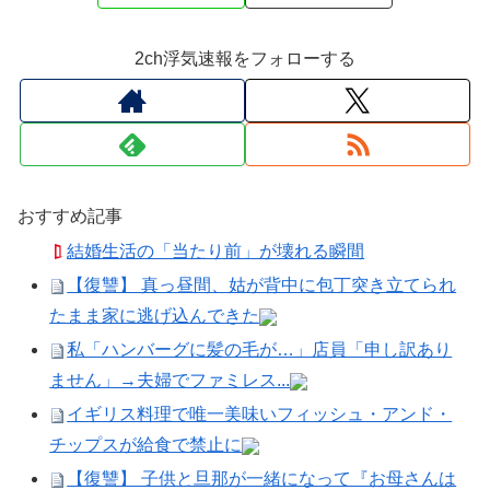
2ch浮気速報をフォローする
おすすめ記事
結婚生活の「当たり前」が壊れる瞬間
【復讐】 真っ昼間、姑が背中に包丁突き立てられ
たまま家に逃げ込んできた
私「ハンバーグに髪の毛が…」店員「申し訳あり
ません」→夫婦でファミレス...
イギリス料理で唯一美味いフィッシュ・アンド・
チップスが給食で禁止に
【復讐】 子供と旦那が一緒になって『お母さんは