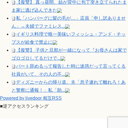
【復讐】 真っ昼間、姑が背中に包丁突き立てられたま
ま家に逃げ込んできた
私「ハンバーグに髪の毛が…」店員「申し訳ありませ
ん」→夫婦でファミレス...
イギリス料理で唯一美味いフィッシュ・アンド・チッ
プスが給食で禁止に
【復讐】 子供と旦那が一緒になって『お母さんは家で
ゴロゴロしてるだけで...
パート辞めるって報告した時に迷惑だって言ってくる
社員がいて、その人の不...
ディズニーからの帰り道。夫「息子連れて離れろ！あ
と警察に通報！」私「助...
Powered by livedoor 相互RSS
■逆アクセスランキング