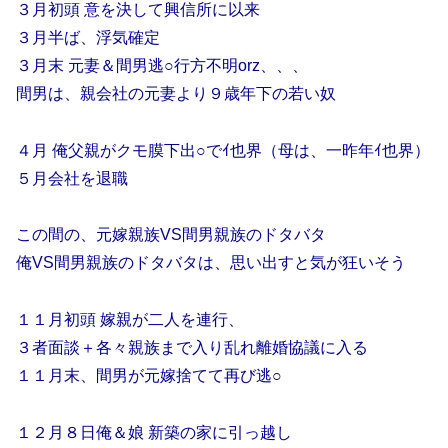
３月初頭 意を決して興信所に以来
３月半ば、浮気確定
３月末 元妻＆間男逃○行方不明orz、、、
間男は、親会社の元妻より９歳年下の若い奴
４月 俺父親がクモ膜下出○でｲ也界（母は、一昨年ｲ也界）
５月会社を退職
この間の、元嫁親族VS間男親族のドタバタ
俺VS間男親族のドタバタは、思い出すと気が狂いそう
１１月初頭 嫁親が二人を連行、
３者面談＋各々親族まで入り乱れ離婚協議に入る
１１月末、間男が元嫁捨てて再び逃○
１２月８日俺＆娘 新築の家に引っ越し