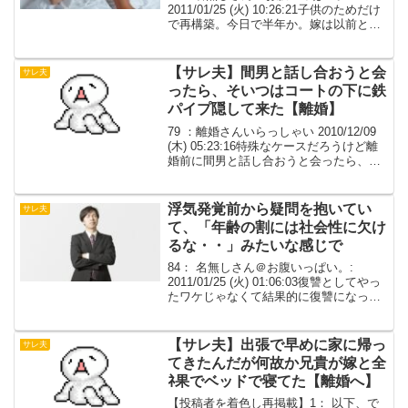
2011/01/25 (火) 10:26:21子供のためだけ
で再構築。今日で半年か。嫁は以前と変
わりなく一生懸命母親してる。子供も楽
しそうだ。俺と二人きりになることを避
けているのは前と変わらない。顔を見...
【サレ夫】間男と話し合おうと会
サレ夫
ったら、そいつはコートの下に鉄
パイプ隠して来た【離婚】
79 ：離婚さんいらっしゃい 2010/12/09
(木) 05:23:16特殊なケースだろうけど離
婚前に間男と話し合おうと会ったら、そ
いつはコートの下に鉄パイプ隠して来た
それで肩を○られて取り押さえ、肩の診断
書と証拠の鉄パイプとともに警察...
浮気発覚前から疑問を抱いてい
サレ夫
て、「年齢の割には社会性に欠け
るな・・」みたいな感じで
84： 名無しさん＠お腹いっぱい。:
2011/01/25 (火) 01:06:03復讐としてやっ
たワケじゃなくて結果的に復讐になった
話なら・・・85： 名無しさん＠お腹いっ
ぱい。: 2011/01/25 (火) 02:55:47>>84
こ...
【サレ夫】出張で早めに家に帰っ
サレ夫
てきたんだが何故か兄貴が嫁と全
ﾈ果でベッドで寝てた【離婚へ】
【投稿者を着色し再掲載】1： 以下、で