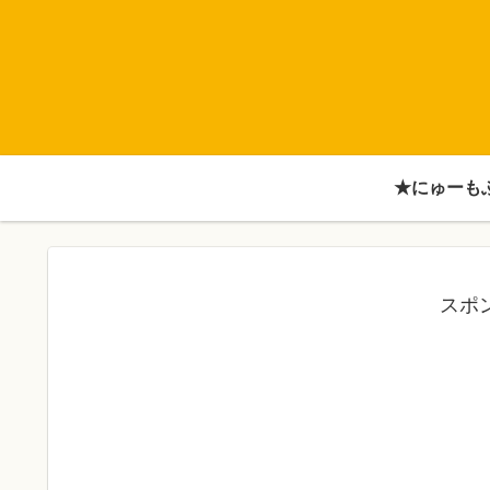
★にゅーも
スポ