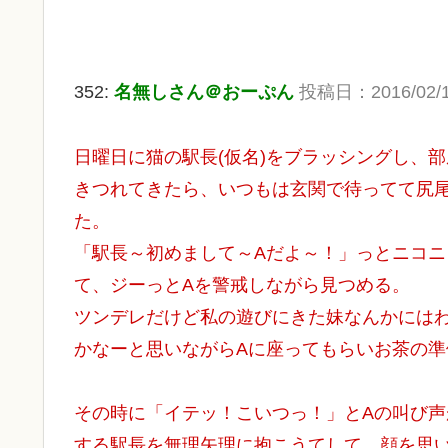
352:
名無しさん＠おーぷん
投稿日：2016/02/14(
日曜日に猫の駅長(仮名)をブラッシングし、
きつれてきたら、いつもは玄関で待ってて尻
た。
「駅長～初めまして～Aだよ～！」っとニコニ
て、ジーっとAを警戒しながら見つめる。
ツンデレだけど私の遊びにきた妹なんかには
かなーと思いながらAに座ってもらいお茶の
その時に「イテッ！こいつっ！」とAの叫び
する駅長を無理矢理に抱こうてして、顔を思