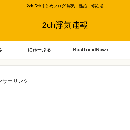
2ch,5chまとめブログ 浮気・離婚・修羅場
2ch浮気速報
ふ
にゅーぷる
BestTrendNews
ンサーリンク