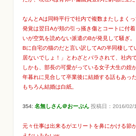
なんとAは同時平行で社内で複数またしまくっ
発覚は翌日Aが頬の引っ掻き傷とコートに付
いが空気を読めない派遣のBが発見して騒ぎ。
Bに自宅の猫のだと言い訳してAの半同棲して
居ないでしょ！」とわざとバラされて、社内
しかも、部長の可愛がっている女子大生の姪
年暮れに見合して卒業後に結婚する話もあっ
もちろん結婚は白紙。
354:
名無しさん＠おーぷん
投稿日：2016/02/14(
元々仕事は出来るがエリートを鼻にかける節
えないみたいw