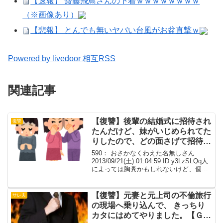
【速報】 齋藤飛鳥さんの下着ｗｗｗｗｗｗｗｗ
（※画像あり）
【悲報】 とんでも無いヤバい台風がお盆直撃ｗ
Powered by livedoor 相互RSS
関連記事
【復讐】後輩の結婚式に招待され
復讐
たんだけど、妹がいじめられてた
りしたので、どの面さげて招待し
てんだと思いながらも出席
590： おさかなくわえた名無しさん
2013/09/21(土) 01:04:59 ID:y3LzSLQq人
によっては胸糞かもしれないけど、個人
的に超スーッとさせてもらったこと。数
年前。小学校から高校までずっと後輩の
結婚式に招待されたんだけ...
【復讐】元妻と元上司の不倫旅行
サレ夫
の現場へ乗り込んで、 きっちり
カタにはめてやりました。【Ｇ