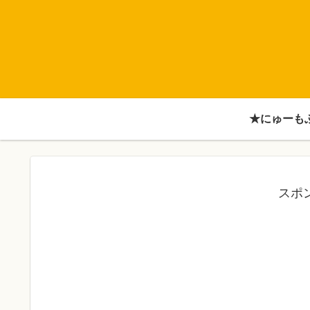
★にゅーも
スポ