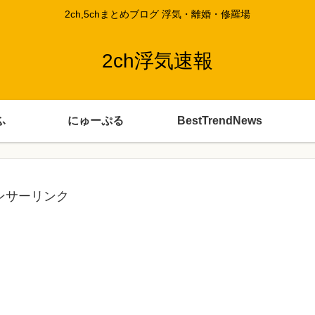
2ch,5chまとめブログ 浮気・離婚・修羅場
2ch浮気速報
ふ
にゅーぷる
BestTrendNews
ンサーリンク