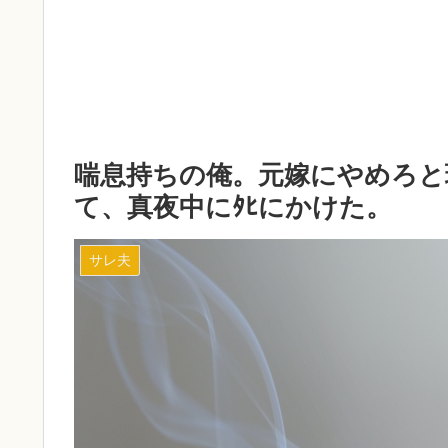
喘息持ちの俺。元嫁にやめろと
て、真夜中にﾀﾋにかけた。
サレ夫