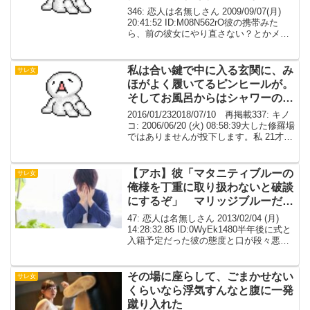
な。。。
346: 恋人は名無しさん 2009/09/07(月)
20:41:52 ID:M08N562rO彼の携帯みた
ら、前の彼女にやり直さない？とかメー
ル入れてた。。。 私騙されてるのか
な。。。一緒にすんでるのに。。。 飯炊
きババアが欲しかったに...
私は合い鍵で中に入る玄関に、み
サレ女
ほがよく履いてるピンヒールが。
そしてお風呂からはシャワーの
音。
2016/01/232018/07/10 再掲載337: キノ
コ: 2006/06/20 (火) 08:58:39大した修羅場
ではありませんが投下します。私 21才
彼氏 19才 みほ 19才（彼氏の友達）ケン
タ 25才（みほの彼氏）ある日...
【アホ】彼「マタニティブルーの
サレ女
俺様を丁重に取り扱わないと破談
にするぞ」 マリッジブルーだろ
ｗ
47: 恋人は名無しさん 2013/02/04 (月)
14:28:32.85 ID:0WyEk1480半年後に式と
入籍予定だった彼の態度と口が段々悪く
なるので理由を聞いたら、 マタニティブ
ルーのせいだって言うんだ 私は妊娠して
ないから、マ...
その場に座らして、ごまかせない
サレ女
くらいなら浮気すんなと腹に一発
蹴り入れた