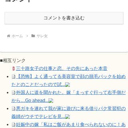
コメントを書き込む
ホーム
サレ女
■相互リンク
三十路女子の仕事と恋、その先にあった本音
【恐怖】よく通ってる美容室で顔の脱毛パックを始め
たとのことだったので試...
外国人に道を聞かれた。嫁「まっすぐ行って右手側だ
から…Go ahead...
悪ガキを連れて我が家に遊びに来る借りパク常習犯の
義姉がウチでテレビを見...
妊娠中の嫁「私はご飯があまり食べられないのに！あ