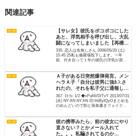
関連記事
【サレ女】彼氏をポコポコにした
サレ女
あと、浮気相手を呼び出し、大乱
闘になってしまいました【再構
築】
335: 恋人は名無しさん 2006/05/20 (土)
15:45:25私も修羅場投下します。一年
前、付き合って１年の彼氏の浮気が原因
で修羅場になりました。当時、彼氏（２
１）、私（２０）、彼氏の浮気相手（２
５）彼の様子がどうにもおかしかっ...
Ａ子がある日突然爆弾発言。メン
サレ女
ヘラＡ子「自分は彼男に強ｶ.ﾝ.さ
れたの、それを私子父に通報した
の」
367: ﾈﾄﾗﾚ 1/2 ◆sPaNVD/TvY 2013/07/31
(水) NY:AN:NY.AN ID:IhtBylQyOまとめる
のめんどいので割と箇条書きフェイクあ
り私子：私 女 ちょいぽちゃだがＡ子
いわくグラマー一応胸大きい ...
彼の携帯みたら、前の彼女にやり
サレ女
直さない？とかメール入れて
た。。。私騙されてるのか