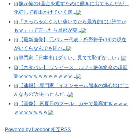
嫁が俺のｲ昔金を返すために働きに出てるんだが、
化粧して夜出かけていく嫁...
「まっちゃんぐらい稼いでたら最終的には許すか
もｗ」って言ったら旦那が突...
【最新画像】 元バレー代表・狩野舞子(38)の現在
がいくらなんでも即ハ...
専門家「日本車はダサい、見てて恥ずかしい」
【ネタバレ】 ワンピース、ルフィ絶体絶命の超展
開ｗｗｗｗｗｗｗｗｗｗｗ...
【速報】 専門家「イオンモール熊本の爆心地に”こ
んなもの”があったんだ...
【画像】 真夏日のプール、ガチで最高すぎｗｗｗ
ｗｗｗｗｗｗｗ
Powered by livedoor 相互RSS