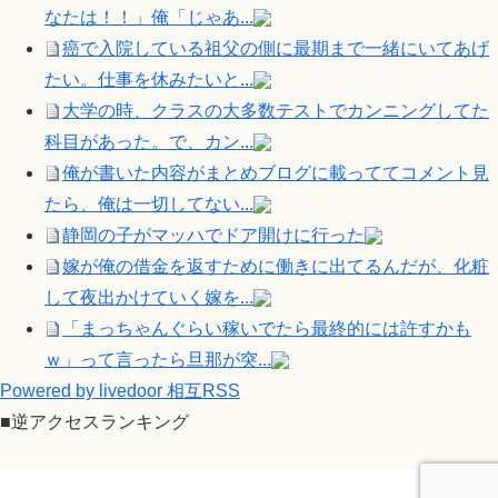
なたは！！」俺「じゃあ...
癌で入院している祖父の側に最期まで一緒にいてあげ
たい。仕事を休みたいと...
大学の時、クラスの大多数テストでカンニングしてた
科目があった。で、カン...
俺が書いた内容がまとめブログに載っててコメント見
たら、俺は一切してない...
静岡の子がマッハでドア開けに行った
嫁が俺の借金を返すために働きに出てるんだが、化粧
して夜出かけていく嫁を...
「まっちゃんぐらい稼いでたら最終的には許すかも
ｗ」って言ったら旦那が突...
Powered by livedoor 相互RSS
■逆アクセスランキング