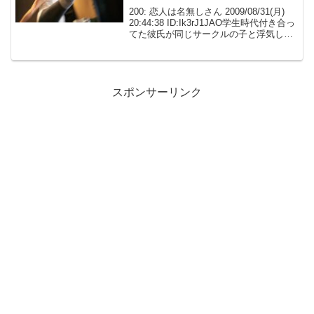
200: 恋人は名無しさん 2009/08/31(月)
20:44:38 ID:Ik3rJ1JAO学生時代付き合っ
てた彼氏が同じサークルの子と浮気し
た。 後日そのメンバーで飲み会の時酔っ
た勢いなのかその子自身が暴露。「彼氏
さんのことちゃんと...
スポンサーリンク