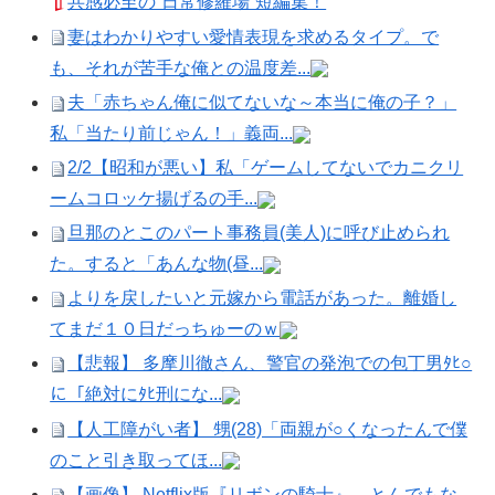
共感必至の“日常修羅場”短編集！
妻はわかりやすい愛情表現を求めるタイプ。で
も、それが苦手な俺との温度差...
夫「赤ちゃん俺に似てないな～本当に俺の子？」
私「当たり前じゃん！」義両...
2/2【昭和が悪い】私「ゲームしてないでカニクリ
ームコロッケ揚げるの手...
旦那のとこのパート事務員(美人)に呼び止められ
た。すると「あんな物(昼...
よりを戻したいと元嫁から電話があった。離婚し
てまだ１０日だっちゅーのｗ
【悲報】 多摩川徹さん、警官の発泡での包丁男ﾀﾋ○
に「絶対にﾀﾋ刑にな...
【人工障がい者】 甥(28)「両親が○くなったんで僕
のこと引き取ってほ...
【画像】 Netflix版『リボンの騎士』、とんでもな