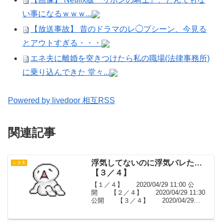
い事になるｗｗｗ...
【放送事故】 昔のドラマのレ◯プシーン、今見る
とアウトすぎる・・・
エネ夫に離婚を突きつけたら私の職場(法律事務所)
に乗り込んできた 堂々...
Powered by livedoor 相互RSS
関連記事
浮気してないのに浮気バレた…
シタ夫
【３／４】
【１／４】 2020/04/29 11:00 公
開 【２／４】 2020/04/29 11:30
公開 【３／４】 2020/04/29
12:00 公開 【４／４】
2020/04/29 12:30 公開522: 以下、名無...