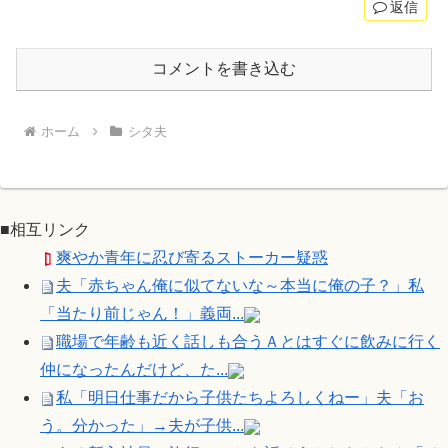
返信
コメントを書き込む
ホーム
シタ夫
■相互リンク
爽やか青年に忍び寄るストーカー疑惑
夫「赤ちゃん俺に似てないな～本当に俺の子？」私
「当たり前じゃん！」義両...
職場で年齢も近く話しも合うＡとはすぐに飲みに行く
仲になったんだけど、た...
私「明日仕事だから子供たちよろしくねー」夫「お
う。分かった」→夫が子供...