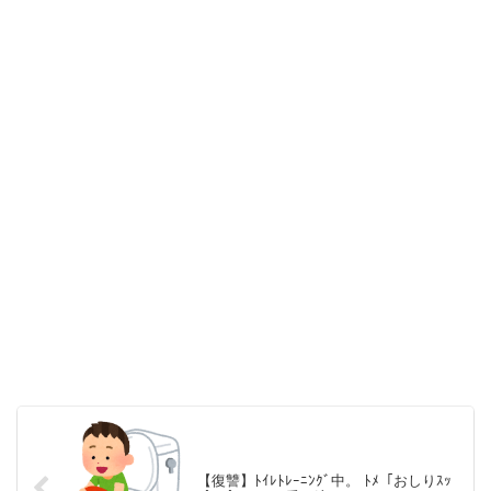
【復讐】ﾄｲﾚﾄﾚｰﾆﾝｸﾞ中。 ﾄﾒ「おしりｽｯ