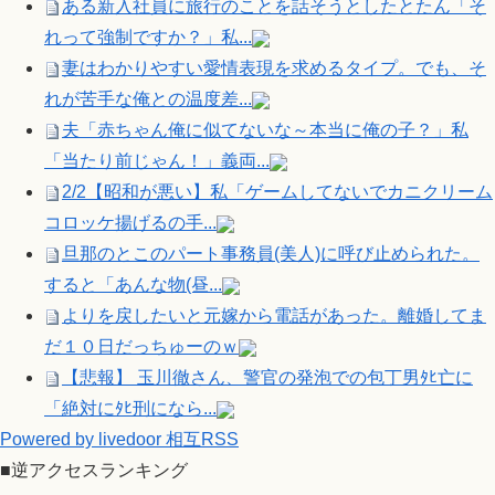
ある新入社員に旅行のことを話そうとしたとたん「そ
れって強制ですか？」私...
妻はわかりやすい愛情表現を求めるタイプ。でも、そ
れが苦手な俺との温度差...
夫「赤ちゃん俺に似てないな～本当に俺の子？」私
「当たり前じゃん！」義両...
2/2【昭和が悪い】私「ゲームしてないでカニクリーム
コロッケ揚げるの手...
旦那のとこのパート事務員(美人)に呼び止められた。
すると「あんな物(昼...
よりを戻したいと元嫁から電話があった。離婚してま
だ１０日だっちゅーのｗ
【悲報】 玉川徹さん、警官の発泡での包丁男ﾀﾋ亡に
「絶対にﾀﾋ刑になら...
Powered by livedoor 相互RSS
■逆アクセスランキング