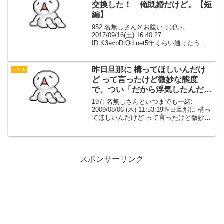
交換した！ 俺既婚だけど。【短
編】
952:名無しさん＠お腹いっぱい。
2017/09/16(土) 16:40:27
ID:K3evbDtQd.net5年くらい通ったうど
ん屋で働いてるお気に入りの店員さん、
先週ついに連絡先を交換したそれから毎
日数回メールしてるけど楽しすぎるほ...
昨日旦那に 構ってほしいんだけ
シタ夫
ど って言ったけど微妙な態度
で、つい「だから浮気したんだ
よ！」って言ってしまったｗ
197: 名無しさんといつまでも一緒:
2009/08/06 (木) 11:53:19昨日旦那に 構っ
てほしいんだけど って言ったけど微妙な
態度で、つい「だから浮気したんだ
よ！」って言ってしまったｗそんなん言
うつもりじゃなくて 言い間違いっ...
スポンサーリンク