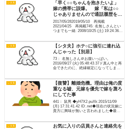
「早く○○ちゃんを抱きたいよ」
シタ夫
嫁の携帯に誤爆。 嫁「私は○○
じゃありませんので通話履歴を調
べさせていただきます」 帰りた
2017/05/282019/05/10 再掲載
くない。
2021/04/25 再掲載745: 名無しさんとい
つまでも一緒: 2008/10/25 (土) 19:24:36早
く○○ちゃんを抱きたいよ↑たった今、嫁
の携帯に誤爆した。速攻で嫁から返事が
来...
【シタ夫】ホテ○に強引に連れ込
シタ夫
んじゃった【別居】
73： 名無しさん＠お腹いっぱい。
2016/09/27 (火) 05:48:43.37ド真ん中と再
会できたのに、絶縁確定になってしまっ
た。俺が悪い。10年ぶりにSNSで繋がっ
て、2～3年いいやり取りができていたん
だが。あれが花だった。74...
【復讐】離婚危機。理由は俺の度
シタ夫
重なる嘘、元嫁を優先で嫁を蔑ろ
にしてた事
441： 鼠男 ◆yH7X2.puXk:2015/11/09
(月) 17:31:41.42 ID:.net◆現在の状況嫁に
貴方に興味が無いと言われました◆最終
的にどうしたいか仲直りをし、暖かく子
どもを迎えたい◆相談者の年齢・職業・
年収（手...
お気に入りの店員さんと連絡先を
シタ夫