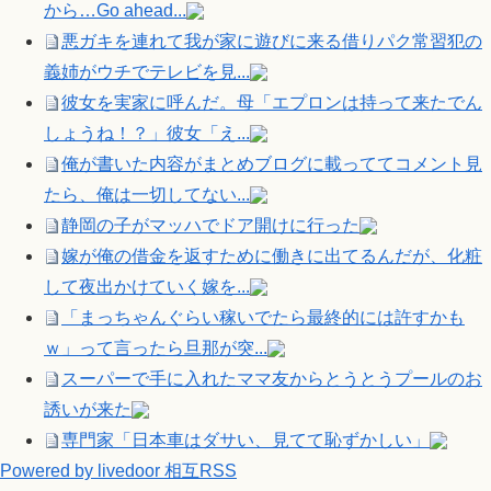
から…Go ahead...
悪ガキを連れて我が家に遊びに来る借りパク常習犯の
義姉がウチでテレビを見...
彼女を実家に呼んだ。母「エプロンは持って来たでん
しょうね！？」彼女「え...
俺が書いた内容がまとめブログに載っててコメント見
たら、俺は一切してない...
静岡の子がマッハでドア開けに行った
嫁が俺の借金を返すために働きに出てるんだが、化粧
して夜出かけていく嫁を...
「まっちゃんぐらい稼いでたら最終的には許すかも
ｗ」って言ったら旦那が突...
スーパーで手に入れたママ友からとうとうプールのお
誘いが来た
専門家「日本車はダサい、見てて恥ずかしい」
Powered by livedoor 相互RSS