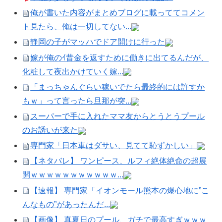
俺が書いた内容がまとめブログに載っててコメン
ト見たら、俺は一切してない...
静岡の子がマッハでドア開けに行った
嫁が俺のｲ昔金を返すために働きに出てるんだが、
化粧して夜出かけていく嫁...
「まっちゃんぐらい稼いでたら最終的には許すか
もｗ」って言ったら旦那が突...
スーパーで手に入れたママ友からとうとうプール
のお誘いが来た
専門家「日本車はダサい、見てて恥ずかしい」
【ネタバレ】 ワンピース、ルフィ絶体絶命の超展
開ｗｗｗｗｗｗｗｗｗｗｗ...
【速報】 専門家「イオンモール熊本の爆心地に”こ
んなもの”があったんだ...
【画像】 真夏日のプール、ガチで最高すぎｗｗｗ