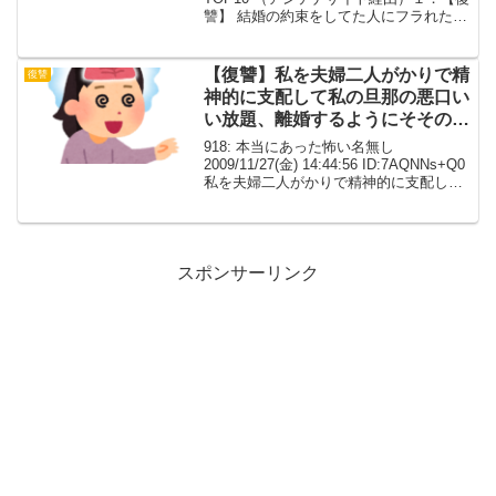
讐】 結婚の約束をしてた人にフラれた
２．【復讐】 娘「あの人浮気してるよ、
相手はお父さんと同じ部署の人」【長
編】３．【復讐】 泣いてる私に夫は「...
【復讐】私を夫婦二人がかりで精
復讐
神的に支配して私の旦那の悪口い
い放題、離婚するようにそそのか
した
918: 本当にあった怖い名無し
2009/11/27(金) 14:44:56 ID:7AQNNs+Q0
私を夫婦二人がかりで精神的に支配して
私の旦那の悪口いい放題、離婚するよう
にそそのかし、旦那の方は私の別居開始
と同時に嫁に内緒で口説き始め...
スポンサーリンク