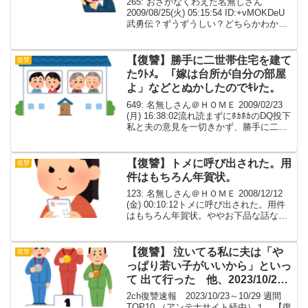
265: おさかなくわえた名無しさん
2009/08/25(火) 05:15:54 ID:+vMOKDeU
武勇伝？ずうずうしい？どちらかわから
ないが、ここに書かせていただく。長
文・DQN系な話でもあるので嫌いな人は
スルーで。高校時代に地元で...
【復讐】勝手に二世帯住宅を建て
復讐
たｳﾄﾒ。「嫁は台所が自分の部屋
よ」などとぬかしたのでｷﾚた。
649: 名無しさん＠ＨＯＭＥ 2009/02/23
(月) 16:38:02流れ読まずにﾎｶﾎｶのDQ投下
私と夫の意見を一切きかず、勝手に二世
帯住宅を建てたｳﾄﾒ。 二世帯とは名ばか
りで一階にLDK風呂洗面ﾄｲﾚ和室和室和室
和室、小さな二...
【復讐】トメに呼び出された。用
復讐
件はもちろん年賀状。
123: 名無しさん＠ＨＯＭＥ 2008/12/12
(金) 00:10:12トメに呼び出された。用件
はもちろん年賀状。ややお下品な話なの
で、苦手な方はスルーして下さい。大学
でちょっとＣＧとかやってたもんで、カ
ッコよく洗練された年賀状をデザ...
【復讐】 泣いてる私に夫は「や
復讐
っぱり若い子がいいから」といっ
て 出て行った 他、2023/10/23
～10/29 週間TOP10
2ch復讐速報 2023/10/23～10/29 週間
TOP10 （アンテナサイト経由）１．【復