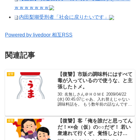
ｗｗｗｗｗｗｗ
内田梨瑚受刑者「社会に戻りたいです」
Powered by livedoor 相互RSS
関連記事
【復讐】市販の調味料にはすべて
復讐
毒が入っているので使うな、と主
張したトメ。
30: 名無しさん＠ＨＯＭＥ 2009/04/22
(水) 00:45:07じゃあ、入れ替えじゃない
調味料話を。 もう数年前の話なんですが
ね 同居時に、市販の調味料にはすべて毒
が入っているので使うな、と主張したト
メ。 かつおやにぼし、昆布、...
【復讐】客「俺を誰だと思ってん
復讐
だ！××会（仮）の○○だぞ！ 若い
衆連れて行くぞ、覚悟しとけ
よ！」