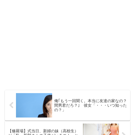
俺｢もう一回聞く。本当に友達の家なの？
間男君だろ？｣ 彼女「・・・いつ知った
の？」
【修羅場】式当日、新婦の妹（高校生）