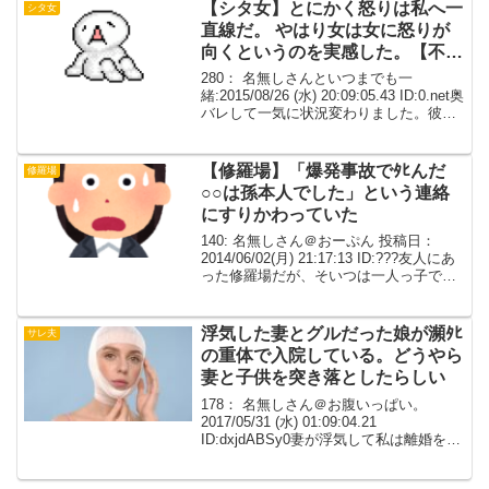
助と私は、大学生の...
【シタ女】とにかく怒りは私へ一
シタ女
直線だ。 やはり女は女に怒りが
向くというのを実感した。【不
明】
280： 名無しさんといつまでも一
緒:2015/08/26 (水) 20:09:05.43 ID:0.net奥
バレして一気に状況変わりました。彼は
私に迷惑かけないように離婚するつもり
だと言うが奥は絶対別れないと言い彼が
出ていくなら不倫相手の...
【修羅場】「爆発事故でﾀﾋんだ
修羅場
○○は孫本人でした」という連絡
にすりかわっていた
140: 名無しさん＠おーぷん 投稿日：
2014/06/02(月) 21:17:13 ID:???友人にあ
った修羅場だが、そいつは一人っ子で両
親が早世していて見てくれる親戚はいて
も父方の祖母一人しか家族といえる人は
いなかった。友人は地元から...
浮気した妻とグルだった娘が瀕ﾀﾋ
サレ夫
の重体で入院している。どうやら
妻と子供を突き落としたらしい
178： 名無しさん＠お腹いっぱい。
2017/05/31 (水) 01:09:04.21
ID:dxjdABSy0妻が浮気して私は離婚を切
り出した毎日の妻の謝罪と子供の願いに
根負けして再構築。妻は完全に許しても