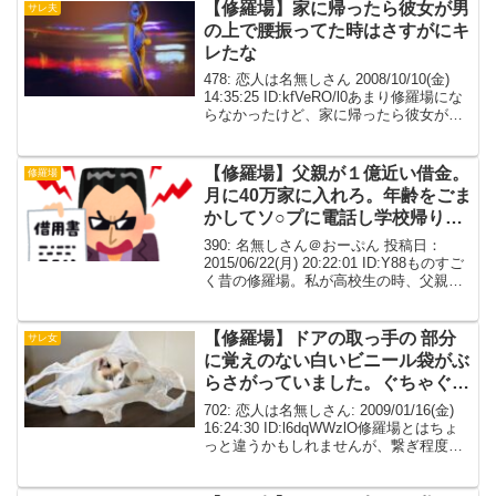
【修羅場】家に帰ったら彼女が男
サレ夫
の上で腰振ってた時はさすがにキ
レたな
478: 恋人は名無しさん 2008/10/10(金)
14:35:25 ID:kfVeRO/l0あまり修羅場にな
らなかったけど、家に帰ったら彼女が男
の上で腰振ってた時はさすがにキレた
な。仕事が終わって帰るっていつものよ
うにメールして、４０...
【修羅場】父親が１億近い借金。
修羅場
月に40万家に入れろ。年齢をごま
かしてソ○プに電話し学校帰りに
面接に行った
390: 名無しさん＠おーぷん 投稿日：
2015/06/22(月) 20:22:01 ID:Y88ものすご
く昔の修羅場。私が高校生の時、父親が
１億近い借金を作ったらしい。もちろん
進学はパーになるはずだったが、高校の
恩師が奨学金のことを教えて...
【修羅場】ドアの取っ手の 部分
サレ女
に覚えのない白いビニール袋がぶ
らさがっていました。ぐちゃぐち
ゃにつぶされた動物のﾀﾋ骸でし
702: 恋人は名無しさん: 2009/01/16(金)
た。
16:24:30 ID:l6dqWWzlO修羅場とはちょ
っと違うかもしれませんが、繋ぎ程度に
投下します。登場人物私子Ｋ助…彼氏Ｙ
太…大学の同級生。私子・Ｋ助の友達Ｋ