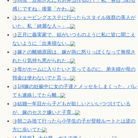
同僚「旦那さんにもお弁当作るの？」私「各自つめる
感じですね」後輩「かわ...
シェービングエステに行ったらスタイル抜群の美人が
いた。私「綺麗な人～」...
正月に義実家で、姑がいつものように私に皆に聞こえ
ないように「出来損ない...
嫁との離婚原因は、嫁が急に怒りっぽくなって無視さ
れたり気持ち悪がられた...
母がホームに入りたいと言ってるのに、弟夫婦が母の
預金は使わないでと言っ...
1/4嫁の妊娠中に女の子達とメッセをしまくった。バレ
ても連絡してたら離...
結婚一年目から子どもが欲しいといいつづけている
が、嫁のセスク嫌いと子育...
朝ごみ捨て行ったら小学生の子が登校ルートとは逆の
方に歩いてた