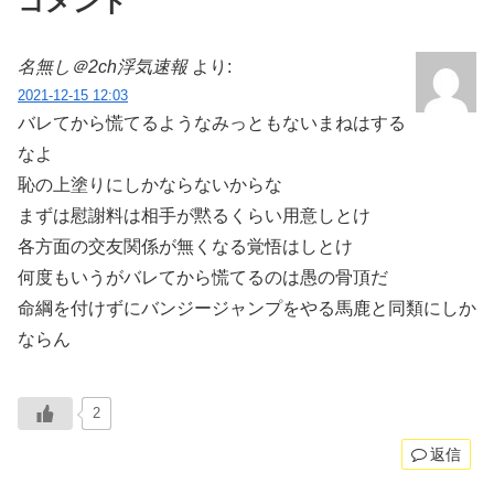
コメント
名無し＠2ch浮気速報
より:
2021-12-15 12:03
バレてから慌てるようなみっともないまねはする
なよ
恥の上塗りにしかならないからな
まずは慰謝料は相手が黙るくらい用意しとけ
各方面の交友関係が無くなる覚悟はしとけ
何度もいうがバレてから慌てるのは愚の骨頂だ
命綱を付けずにバンジージャンプをやる馬鹿と同類にしか
ならん
2
返信