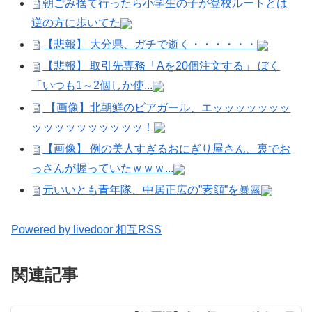
朝ごみ捨て行ったら小学生の子が登校ルートとは
逆の方に歩いてた
【悲報】 大分県、ガチで逝く・・・・・・
【悲報】 取引先専務「Aを20個注文する」 ぼく
「いつも1～2個しか使...
【画像】北朝鮮のビアガール、エッッッッッッッ
ッッッッッッッッッッ！
【画像】 例の美人すぎるおにぎり屋さん、裏でお
っさんが握っていたｗｗｗ...
元いいとも青年隊、中居正広の”素顔”を暴露
Powered by livedoor 相互RSS
関連記事