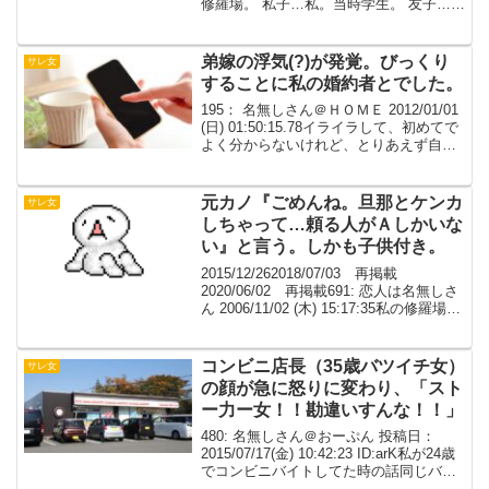
修羅場。 私子…私。当時学生。 友子…友
達。同級生。 犬男…友達の彼氏。年齢は
同じで社会人。 猿子…犬男の浮気相手。
ある日、...
弟嫁の浮気(?)が発覚。びっくり
サレ女
することに私の婚約者とでした。
195： 名無しさん＠ＨＯＭＥ 2012/01/01
(日) 01:50:15.78イライラして、初めてで
よく分からないけれど、とりあえず自分
の中での整理をしたいからカキコ。私、
悪くないよね？どうか意見を下さい。 な
るべく私の感情を含めずに...
元カノ『ごめんね。旦那とケンカ
サレ女
しちゃって…頼る人がＡしかいな
い』と言う。しかも子供付き。
2015/12/262018/07/03 再掲載
2020/06/02 再掲載691: 恋人は名無しさ
ん 2006/11/02 (木) 15:17:35私の修羅場？
をひとつ…私（当時19元彼Ａ（当時22Ａ
の元彼女Ｘ（当時20昔、一人暮らしを
し...
コンビニ店長（35歳バツイチ女）
サレ女
の顔が急に怒りに変わり、「スト
ー力ー女！！勘違いすんな！！」
480: 名無しさん＠おーぷん 投稿日：
2015/07/17(金) 10:42:23 ID:arK私が24歳
でコンビニバイトしてた時の話同じバイ
トに地味だけどよく見ると綺麗な顔して