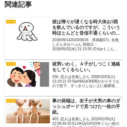
関連記事
彼は帰りが遅くなる時大体おｼ酉
サレ女
を飲んでいるのですが、こういう
時ほとんどと音信不通くらいの状
態になるのです
2018/09/142020/08/26 再掲載571: 名無
しさん＠おーぷん 投稿日：
2018/05/02(水) 21:13:55 ID:kjw１こんば
んは、私は近くに意見を聞ける人がおら
ず、第三者の意見が聞きたいと思ってお
話させて頂きま...
彼男いわく、Ａ子がしつこく連絡
サレ女
をしてくるらしい。
256: 恋人は名無しさん 2009/10/03(土)
13:18:21 ID:RpiHl42aO時間かかりそうな
ので投下。すっきりしない上に修羅場っ
てほど修羅場じゃないです。長いです。
若干フェイク入ってます。 私子…大学生
彼男…大学生。バ...
事の発端は、友子が犬男の車のダ
サレ女
ッシュボードで見つけた一枚の手
紙。
403: 恋人は名無しさん 2010/01/05(火)
22:58:44 ID:ELUKQy5X010年ぐらい前の