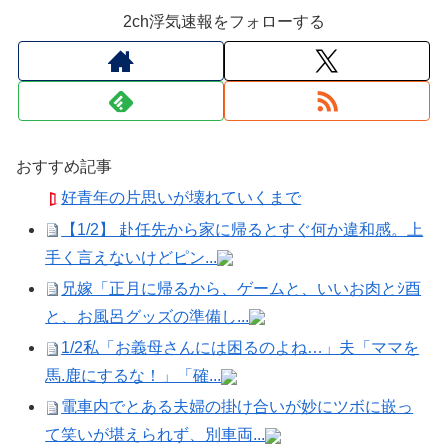
2ch浮気速報をフォローする
おすすめ記事
好青年の片思いが壊れていくまで
【1/2】 赴任先から家に帰るとすぐ何か違和感。上
手く言えないけどピン...
兄嫁「正月に帰るから、ゲームと、いいお肉とｼ酉
と、お風呂グッズの準備し...
1/2私「お義母さんには困るのよね…」夫「ママを
馬.鹿にするな！」「確...
電車内でとある夫婦の掛け合いが妙にツボに嵌っ
て笑いが堪えられず、別車両...