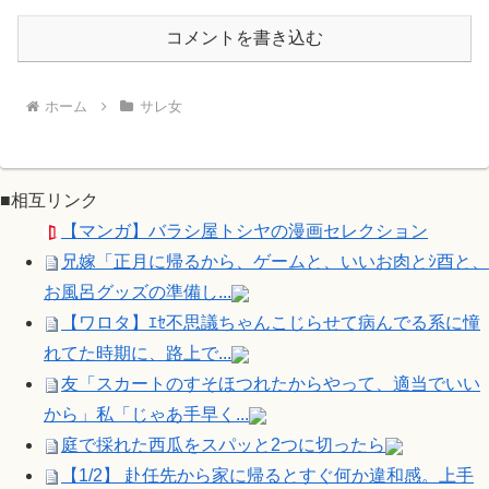
コメントを書き込む
ホーム
サレ女
■相互リンク
【マンガ】バラシ屋トシヤの漫画セレクション
兄嫁「正月に帰るから、ゲームと、いいお肉とｼ酉と、
お風呂グッズの準備し...
【ワロタ】ｴｾ不思議ちゃんこじらせて病んでる系に憧
れてた時期に、路上で...
友「スカートのすそほつれたからやって、適当でいい
から」私「じゃあ手早く...
庭で採れた西瓜をスパッと2つに切ったら
【1/2】 赴任先から家に帰るとすぐ何か違和感。上手