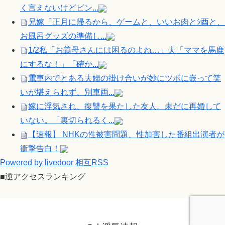
く言えないけどピン...
兄嫁「正月に帰るから、ゲームと、いいお肉とｼ酉と、
お風呂グッズの準備し...
1/2私「お義母さんには困るのよね…」夫「ママを馬鹿
にするな！」「確か...
電車内でとある夫婦の掛け合いが妙にツボに嵌って笑
いが堪えられず、別車両...
嫁に浮気され、復讐を果たした友人。未だに再婚して
いない。「裏切られるく...
【速報】 NHKの性被害問題、性加害した番組出演者が
衝撃告白！
Powered by livedoor 相互RSS
■逆アクセスランキング