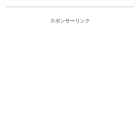
る年下の男の子がいた。身長も高くてア
ジア系のキリッとした顔立...
スポンサーリンク