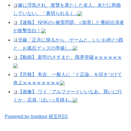
嫁に浮気され、復讐を果たした友人。未だに再婚
していない。「裏切られるく...
【速報】 NHKの○被害問題、○加害した番組出演者
が衝撃告白！
兄嫁「正月に帰るから、ゲームと、いいお肉とｼ酉
と、お風呂グッズの準備し...
【動画】 新型のさすまた、限界突破ｗｗｗｗｗｗ
【悲報】 有吉、一般人に「ド正論」を叩きつけて
炎上ｗｗｗｗｗｗｗｗ
【画像】 ワイ「アルファードいいなあ。買いに行
くか」店員「ほいっ見積も...
Powered by livedoor 相互RSS