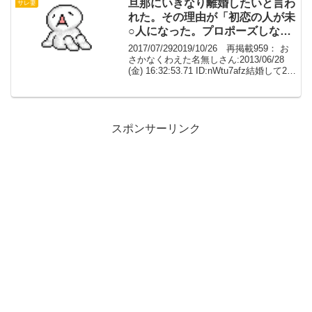
で報告メールみたい...
旦那にいきなり離婚したいと言わ
サレ妻
れた。その理由が「初恋の人が未
○人になった。プロポーズしない
と、他の男に取られてしまう」だ
2017/07/292019/10/26 再掲載959： お
ったこと
さかなくわえた名無しさん:2013/06/28
(金) 16:32:53.71 ID:nWtu7afz結婚して20
年以上になる旦那にいきなり離婚したい
と言われて、その理由が「初恋の...
スポンサーリンク