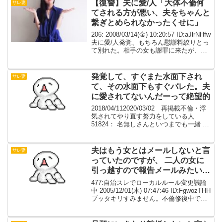
後、浮気というか実はＡ彼氏は既婚者だ
【復讐】夫に愛/人「大体不倫何
サレ妻
っ...
てされる方が悪い、夫をちゃんと
繋ぎとめられなかったくせに」
206: 2008/03/14(金) 10:20:57 ID:aJlrNHfw
夫に愛/人発覚、もちろん慰謝料絞りとっ
て別れた。相手の女も謝罪に来たが、謝
っていたのは最初だけ。ぐだぐだと言い
訳をし、こちらが言い返すと向こうも向
きになって言い返...
発覚して、すぐまた水面下され
サレ妻
て、その水面下もすぐバレた。夫
に愛されてないんだーって絶望的
2018/04/112020/03/02 再掲載不倫・浮
気されてやり直す努力をしている人
51824： 名無しさんといつまでも一緒 投
稿日：2011/02/07 (月) 12:55:26 O発覚し
て、すぐまた水面下されて、その水面下
もすぐバ...
夫はもう女とはメールしないと言
サレ妻
っていたのですが、 二人の女に
引っ越すので報告メールみたいな
ものをしていました。
477:自治スレでローカルルール変更議論
中 2005/12/01(木) 07:47:46 ID:FgwozTHH
ブッタキリすみません。不倫修復中で、
夫はもう女とはメールしないと言ってい
たのですが、 昨日二人の女に引っ越すの