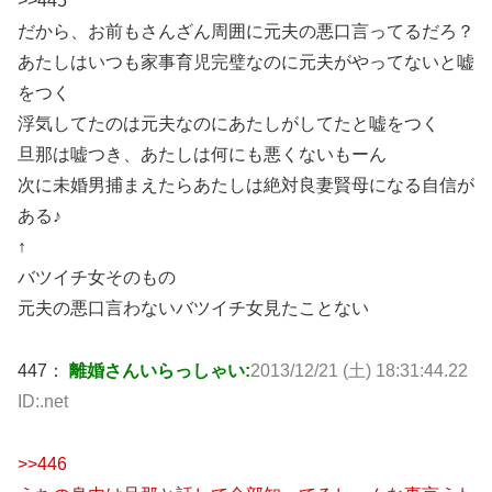
>>445
だから、お前もさんざん周囲に元夫の悪口言ってるだろ？
あたしはいつも家事育児完璧なのに元夫がやってないと嘘
をつく
浮気してたのは元夫なのにあたしがしてたと嘘をつく
旦那は嘘つき、あたしは何にも悪くないもーん
次に未婚男捕まえたらあたしは絶対良妻賢母になる自信が
ある♪
↑
バツイチ女そのもの
元夫の悪口言わないバツイチ女見たことない
447：
離婚さんいらっしゃい:
2013/12/21 (土) 18:31:44.22
ID:.net
>>446