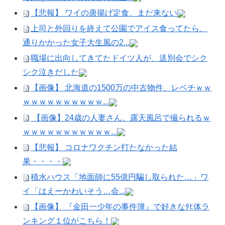
【悲報】 ワイの唐揚げ定食、まだ来ない
上司と外回りを終えて公園でアイス食ってたら、
通りかかった女子大生風の2...
職場に出向してきてたドイツ人が、送別会でシク
シク泣きだした
【画像】 北海道の1500万の中古物件、レベチｗｗ
ｗｗｗｗｗｗｗｗｗｗ...
【画像】24歳の人妻さん、露天風呂で撮られるｗ
ｗｗｗｗｗｗｗｗｗｗｗ...
【悲報】 コロナワクチン打たなかった結
果・・・・
積水ハウス「地面師に55億円騙し取られた…」ワ
イ「はえーかわいそう…会...
【画像】 『金田一少年の事件簿』で好きなﾀﾋ体ラ
ンキング１位がこちら！