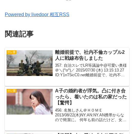
Powered by livedoor 相互RSS
関連記事
離婚前提で、社内不倫カップル2
サレ妻
人に戦線布告しました
357: 自治スレでLR等議論中@可愛い奥様
＠＼(^o^)／ 2015/07/30 (木) 13:15:13.27
ID:Y1nT5icC0.net離婚前提で、社内不倫
カップル2人に戦線布告しました。二人と
もあっさり認め、慰謝料払いますから...
A子の婚約者が浮気。凸に付き合
サレ妻
ったら、着いたのは私の家だった
【驚愕】
456: 名無しさん＠ＨＯＭＥ
2013/08/22(木)NY:AN:NY.AN携帯からな
ので簡潔に。 何年も前の話だけど、女友
達のＡ子からＡ彼氏が浮気してるという
相談を受けた。 相談を受けてから数ヵ月