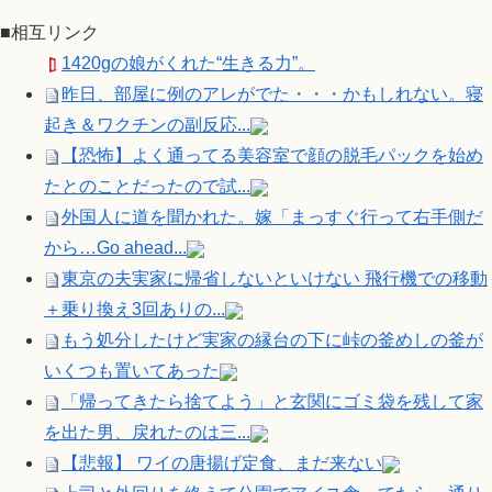
■相互リンク
1420gの娘がくれた“生きる力”。
昨日、部屋に例のアレがでた・・・かもしれない。寝
起き＆ワクチンの副反応...
【恐怖】よく通ってる美容室で顔の脱毛パックを始め
たとのことだったので試...
外国人に道を聞かれた。嫁「まっすぐ行って右手側だ
から…Go ahead...
東京の夫実家に帰省しないといけない 飛行機での移動
＋乗り換え3回ありの...
もう処分したけど実家の縁台の下に峠の釜めしの釜が
いくつも置いてあった
「帰ってきたら捨てよう」と玄関にゴミ袋を残して家
を出た男、戻れたのは三...
【悲報】 ワイの唐揚げ定食、まだ来ない