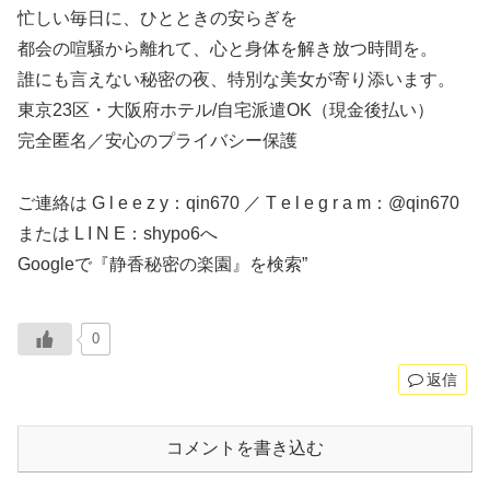
忙しい毎日に、ひとときの安らぎを
都会の喧騒から離れて、心と身体を解き放つ時間を。
誰にも言えない秘密の夜、特別な美女が寄り添います。
東京23区・大阪府ホテル/自宅派遣OK（現金後払い）
完全匿名／安心のプライバシー保護
ご連絡は G l e e z y：qin670 ／ T e l e g r a m：@qin670
または L I N E：shypo6へ
Googleで『静香秘密の楽園』を検索”
0
返信
コメントを書き込む