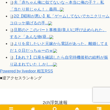
夫「赤ちゃん俺に似てないな～本当に俺の子？」私
「当たり前じゃん！」義両...
2/2【昭和が悪い】私「ゲームしてないでカニクリーム
コロッケ揚げるの手...
旦那のとこのパート事務員(美人)に呼び止められた。
すると「あんな物(昼...
よりを戻したいと元嫁から電話があった。離婚してま
だ１０日だっちゅーのｗ
【あれ？】口座を確認したら自宅待機後初の給料が振
り込まれていた しかし...
Powered by livedoor 相互RSS
■逆アクセスランキング
2ch浮気速報
© 2014-2026 2ch浮気速報.