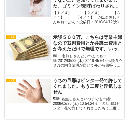
でないことを知ってしまいまし
た。ゴミイン/売呼ばわりされて
います【１／４】
【１／４】 【２／４】 【３
／４】 【４／４】 741:名無しさ
ん＠おーぷん：投稿日：2016/04/12(火)
20:30:23 ID:Ita思春期の娘の扱いについて
質問させてください。どういう経緯か分
からないですが、16歳の...
示談５００万。こちらは専業主婦
シタ妻
なので裁判費用とか弁護士費用と
か考えただけで無理です。いっそ
ダンナに打ち明けてしまおう
80： 名無しさんといつまでも一
か・・・
緒:2012/08/23 (木) 02:16:45.64 0示談５０
０万の内容証明が届いて弁から回答して
もらったけど81： 名無しさんといつまで
も一緒:2012/08/23 (木) 02:23:04.33 0...
うちの旦那はビンタ一発で許して
シタ妻
くれました。もう二度と浮気しま
せん
538: 名無しさんといつまでも一緒:
2008/02/29 (金) 10:54:24うちの旦那はビ
ンタ一発で許してくれましたもう二度と
しません539: 名無しさんといつまでも一
緒: 2008/02/29 (金) 12:31:38>>538...