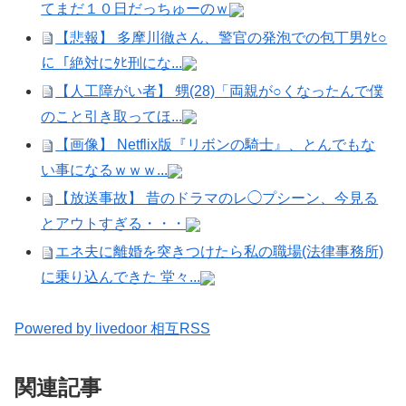
てまだ１０日だっちゅーのｗ
【悲報】 多摩川徹さん、警官の発泡での包丁男ﾀﾋ○
に「絶対にﾀﾋ刑にな...
【人工障がい者】 甥(28)「両親が○くなったんで僕
のこと引き取ってほ...
【画像】 Netflix版『リボンの騎士』、とんでもな
い事になるｗｗｗ...
【放送事故】 昔のドラマのレ◯プシーン、今見る
とアウトすぎる・・・
エネ夫に離婚を突きつけたら私の職場(法律事務所)
に乗り込んできた 堂々...
Powered by livedoor 相互RSS
関連記事