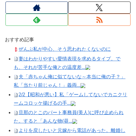
おすすめ記事
ぜんぶ私が中心、そう思われたくないのに
妻はわかりやすい愛情表現を求めるタイプ。で
も、それが苦手な俺との温度差...
夫「赤ちゃん俺に似てないな～本当に俺の子？」
私「当たり前じゃん！」義両...
2/2【昭和が悪い】私「ゲームしてないでカニクリ
ームコロッケ揚げるの手...
旦那のとこのパート事務員(美人)に呼び止められ
た。すると「あんな物(昼...
よりを戻したいと元嫁から電話があった。離婚し