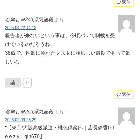
返信
名無し＠2ch浮気速報
より:
2025-04-22 14:13
報告者が来ないという事は、今頃バレて制裁を受
けているのだろうね。
38歳で、性欲に溺れたクズ女に相応しい最期であって欲
しいな
0
返信
名無し＠2ch浮気速報
より:
2026-02-09 23:29
“【東京/大阪高級派遣・桃色倶楽部｜店長静香G l
e e z y：qin670】