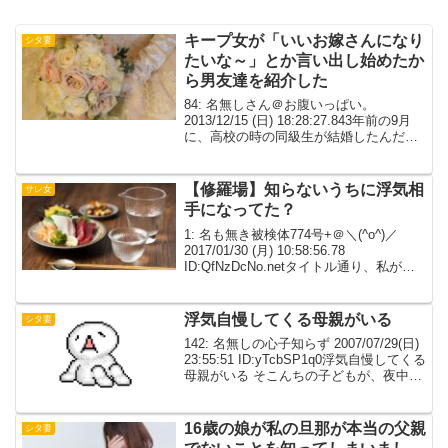
キープ女が「いいお嫁さんになり
シタ妻
たいな～」とか言い出し始めたか
ら男友達を紹介した
84: 名無しさん＠お腹いっぱい。
2013/12/15 (日) 18:28:27.843年前の9月
に、高校の時の同級生が結婚したんだ。
その同級生（旦那な）とはそんなに親し
くなかった。 目立たない奴だったし、こ
れといって親しい奴は居ない感...
【修羅場】知らないうちに浮気相
サレ女
手になってた？
1: 名も無き被検体774号+＠＼(^o^)／
2017/01/30 (月) 10:58:56.78
ID:QfNzDcNo.netタイトル通り、私が浮
気相手だろうと思う自分がどうしたいの
かわからないので、お話ししくれると嬉
しいです3: 名...
浮気自慢してくる母親がいる
シタ妻
142: 名無しの心子知らず 2007/07/29(日)
23:55:51 ID:yTcbSP1q0浮気自慢してくる
母親がいる そこんちの子どもが、夜中起
きると母親がいないって言ってた子ども
は六歳男児で、最近攻撃的だし執着心す
ごいし、影響出...
16歳の娘が私の旦那が本当の父親
シタ妻