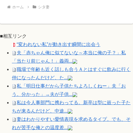
ホーム
シタ妻
■相互リンク
“変われない私”が動き出す瞬間に出会う
夫「赤ちゃん俺に似てないな～本当に俺の子？」私
「当たり前じゃん！」義両...
職場で年齢も近く話しも合うＡとはすぐに飲みに行く
仲になったんだけど、た...
私「明日仕事だから子供たちよろしくねー」夫「お
う。分かった」→夫が子供...
私は今人事部門に携わってる。新卒は型に嵌った子た
ちが来るんだけど、中途...
妻はわかりやすい愛情表現を求めるタイプ。でも、そ
れが苦手な俺との温度差...