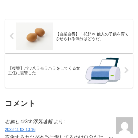
【自業自得】「托卵ｗ 他人の子供を育て
させられる気分はどうだ」
【復讐】パワ八ラモラハラをしてくる女
主任に復讐した
コメント
名無し＠2ch浮気速報
より:
2023-11-02 10:16
不倫するヤツが本当に愛してるのは自分だけ。っ