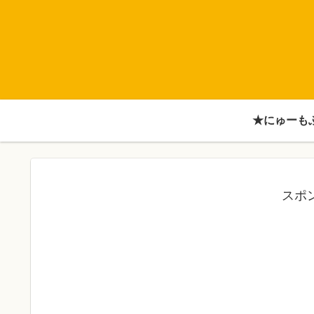
★にゅーも
スポ