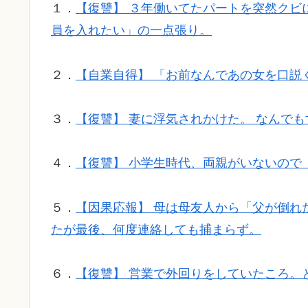
１．
【復讐】 ３年働いてたパートを突然クビ
員を入れたい」の一点張り。
２．
【自業自得】 「お前なんであの女を口説
３．
【復讐】 妻に浮気されかけた。 なんで
４．
【復讐】 小学生時代、両親がいないので
５．
【因果応報】 母は母友人から「父が倒れ
たが最後、何度連絡しても捕まらず。
６．
【復讐】 営業で外回りをしていたころ。