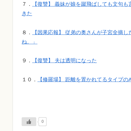
７．
【復讐】 義妹が娘を蹴飛ばしても文句も
きた
８．
【因果応報】 従弟の奥さんが子宮全摘し
ね。」
９．
【復讐】 夫は透明になった
１０．
【修羅場】 距離を置かれてるタイプの
0