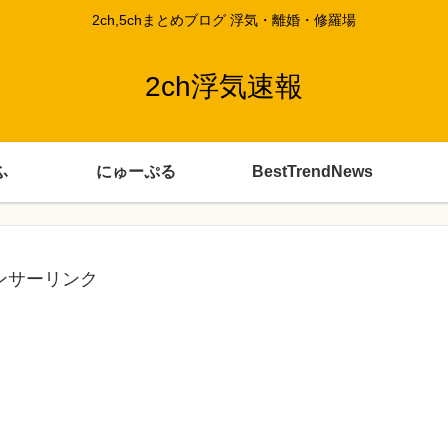
2ch,5chまとめブログ 浮気・離婚・修羅場
2ch浮気速報
ふ
にゅーぷる
BestTrendNews
ンサーリンク