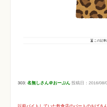
この記事
303:
名無しさん＠おーぷん
投稿日：2016/08/09(
以前バイトしていた飲食店のパートのおばさ