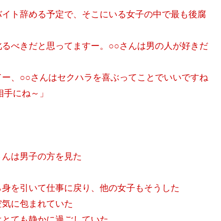
バイト辞める予定で、そこにいる女子の中で最も後腐
るべきだと思ってますー。○○さんは男の人が好きだ
ー、○○さんはセクハラを喜ぶってことでいいですね
相手にね～」
さんは男子の方を見た
ら身を引いて仕事に戻り、他の女子もそうした
空気に包まれていた
はとても静かに過ごしていた