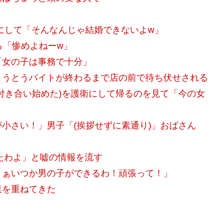
にして「そんなんじゃ結婚できないよw」
ら「惨めよねーw」
「女の子は事務で十分」
とうとうバイトが終わるまで店の前で待ち伏せされる
付き合い始めた)を護衛にして帰るのを見て「今の女
小さい！」男子「(挨拶せずに素通り)」おばさん
たわよ」と嘘の情報を流す
まぁいつか男の子ができるわ！頑張って！」
業を重ねてきた