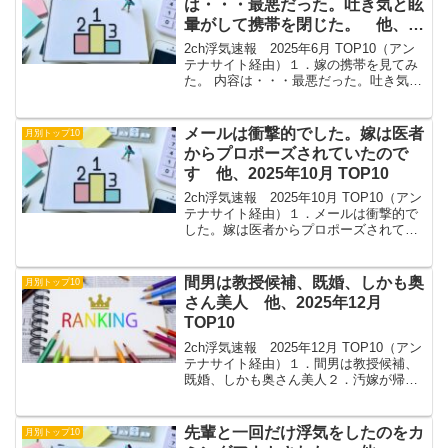
は・・・最悪だった。吐き気と眩
暈がして携帯を閉じた。 他、
2025年6月 TOP10
2ch浮気速報 2025年6月 TOP10（アン
テナサイト経由）１．嫁の携帯を見てみ
た。 内容は・・・最悪だった。吐き気と
眩暈がして携帯を閉じた。２．浮気の証
拠が揃ったので、 昨日の夜の嫁に叩きつ
けてきました。３．ホテルの前でつかみ
メールは衝撃的でした。嫁は医者
月別トップ10
合ってい...
からプロポーズされていたので
す 他、2025年10月 TOP10
2ch浮気速報 2025年10月 TOP10（アン
テナサイト経由）１．メールは衝撃的で
した。嫁は医者からプロポーズされてい
たのです２．舅は玄関先で土下座して謝
っておられました。妻には2年ほど前から
男がいて、子供の父親も、その男か夫か
間男は教授候補、既婚、しかも奥
月別トップ10
わからな...
さん美人 他、2025年12月
TOP10
2ch浮気速報 2025年12月 TOP10（アン
テナサイト経由）１．間男は教授候補、
既婚、しかも奥さん美人２．汚嫁が帰っ
てくるのを子供達と電気を消し息を潜め
リビングで待っていると、玄関でギシア
ンしはじめた３．有給消化の半休取って
先輩と一回だけ浮気をしたのをカ
月別トップ10
自宅に帰る...