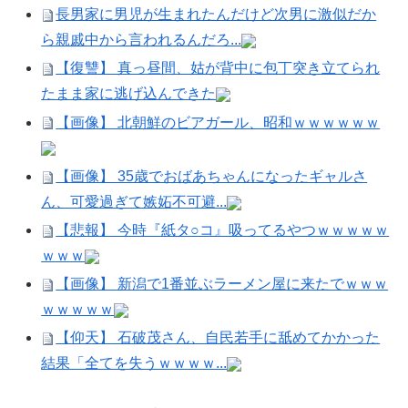
長男家に男児が生まれたんだけど次男に激似だか
ら親戚中から言われるんだろ...
【復讐】 真っ昼間、姑が背中に包丁突き立てられ
たまま家に逃げ込んできた
【画像】 北朝鮮のビアガール、昭和ｗｗｗｗｗｗ
【画像】 35歳でおばあちゃんになったギャルさ
ん、可愛過ぎて嫉妬不可避...
【悲報】 今時『紙タ○コ』吸ってるやつｗｗｗｗｗ
ｗｗｗ
【画像】 新潟で1番並ぶラーメン屋に来たでｗｗｗ
ｗｗｗｗｗ
【仰天】 石破茂さん、自民若手に舐めてかかった
結果「全てを失うｗｗｗｗ...