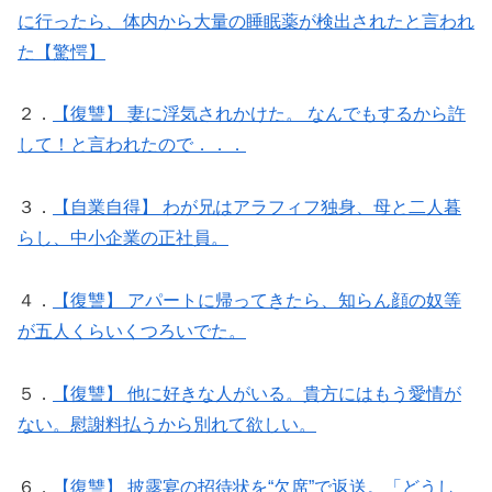
に行ったら、体内から大量の睡眠薬が検出されたと言われ
た【驚愕】
２．
【復讐】 妻に浮気されかけた。 なんでもするから許
して！と言われたので．．．
３．
【自業自得】 わが兄はアラフィフ独身、母と二人暮
らし、中小企業の正社員。
４．
【復讐】 アパートに帰ってきたら、知らん顔の奴等
が五人くらいくつろいでた。
５．
【復讐】 他に好きな人がいる。貴方にはもう愛情が
ない。慰謝料払うから別れて欲しい。
６．
【復讐】 披露宴の招待状を“欠席”で返送。「どうし