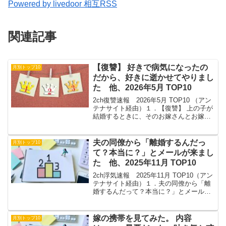
Powered by livedoor 相互RSS
関連記事
【復讐】 好きで病気になったの
月別トップ10
だから、好きに逝かせてやりまし
た 他、2026年5月 TOP10
2ch復讐速報 2026年5月 TOP10 （アン
テナサイト経由）１．【復讐】 上の子が
結婚するときに、そのお嫁さんとお嫁さ
ん家族に「冠婚葬祭以外では連絡してこ
ないでくださいね」と強く強く釘を刺さ
れた。２．【復讐】 好きで病気になった
夫の同僚から「離婚するんだっ
月別トップ10
のだか...
て？本当に？」とメールが来まし
た 他、2025年11月 TOP10
2ch浮気速報 2025年11月 TOP10（アン
テナサイト経由）１．夫の同僚から「離
婚するんだって？本当に？」とメールが
来ました２．不倫が判明したのは3月で、
駅近くのホテルに嫁と相手が2人で入って
くのを見た、とそのパート仲間に言われ
嫁の携帯を見てみた。 内容
月別トップ10
た３．...