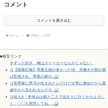
コメント
コメントを書き込む
ホーム
月別トップ10
■相互リンク
ずっと好き。俺はストーカーなんかじゃない。
【因果応報】専業主婦が多かった頃、共働きの我が家
は監視され、専業の家の...
長男家に男児が生まれたんだけど次男に激似だから親
戚中から言われるんだろ...
知人A「冬休みは姫と二人で泊まりに行くからよろし
く。〇〇も用意してね。...