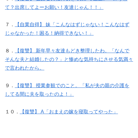
て？出席してよーお願い！友達じゃん！！」
７．
【自業自得】 妹「こんなはずじゃない！こんなはず
じゃなかった！困る！納得できない！」
８．
【復讐】 新年早々友達もどき整理したわ。「なんで
そんな夫と結婚したの？」と惨めな気持ちにさせる気満々
で言われたから。
９．
【復讐】 授業参観でのこと。「私が夫の親の介護を
してる間に夫を取ったのよ！」
１０．
【復讐】 A「おまえの嫁を寝取ってやった」