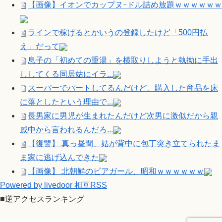
【画像】イオンでカップヌｰドル詰め放題ｗｗｗｗｗｗ
ラインで稼げるとかいうの登録したけど「500円払
え」だって
息子の「初めての重湯」を横取りしようと執拗に手出
ししてくる同居姑にイラ...
スーパーでパートしてるんだけど、購入した商品を床
に落としたという理由で...
長男家に男児が生まれたんだけど次男に激似だから親
戚中から言われるんだろ...
【復讐】 真っ昼間、姑が背中に包丁突き立てられたま
ま家に逃げ込んできた
【画像】 北朝鮮のビアガール、昭和ｗｗｗｗｗｗ
Powered by livedoor 相互RSS
■逆アクセスランキング